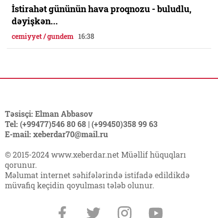
İstirahət gününün hava proqnozu - buludlu,
dəyişkən...
cemiyyet / gundem
16:38
Təsisçi: Elman Abbasov
Tel: (+99477)546 80 68 | (+99450)358 99 63
E-mail: xeberdar70@mail.ru
© 2015-2024 www.xeberdar.net Müəllif hüquqları
qorunur.
Məlumat internet səhifələrində istifadə edildikdə
müvafiq keçidin qoyulması tələb olunur.