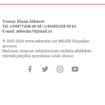
Təsisçi: Elman Abbasov
Tel: (+99477)546 80 68 | (+99450)358 99 63
E-mail: xeberdar70@mail.ru
© 2015-2024 www.xeberdar.net Müəllif hüquqları
qorunur.
Məlumat internet səhifələrində istifadə edildikdə
müvafiq keçidin qoyulması tələb olunur.