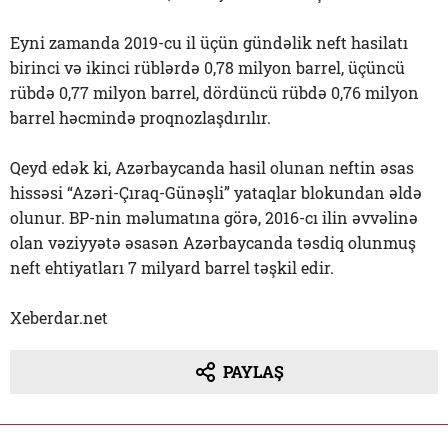
Eyni zamanda 2019-cu il üçün gündəlik neft hasilatı
birinci və ikinci rüblərdə 0,78 milyon barrel, üçüncü
rübdə 0,77 milyon barrel, dördüncü rübdə 0,76 milyon
barrel həcmində proqnozlaşdırılır.
Qeyd edək ki, Azərbaycanda hasil olunan neftin əsas
hissəsi “Azəri-Çıraq-Günəşli” yataqlar blokundan əldə
olunur. BP-nin məlumatına görə, 2016-cı ilin əvvəlinə
olan vəziyyətə əsasən Azərbaycanda təsdiq olunmuş
neft ehtiyatları 7 milyard barrel təşkil edir.
Xeberdar.net
PAYLAŞ