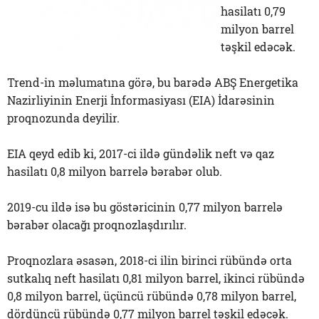
hasilatı 0,79
milyon barrel
təşkil edəcək.
Trend-in məlumatına görə, bu barədə ABŞ Energetika
Nazirliyinin Enerji İnformasiyası (EIA) İdarəsinin
proqnozunda deyilir.
EIA qeyd edib ki, 2017-ci ildə gündəlik neft və qaz
hasilatı 0,8 milyon barrelə bərabər olub.
2019-cu ildə isə bu göstəricinin 0,77 milyon barrelə
bərabər olacağı proqnozlaşdırılır.
Proqnozlara əsasən, 2018-ci ilin birinci rübündə orta
sutkalıq neft hasilatı 0,81 milyon barrel, ikinci rübündə
0,8 milyon barrel, üçüncü rübündə 0,78 milyon barrel,
dördüncü rübündə 0,77 milyon barrel təşkil edəcək.