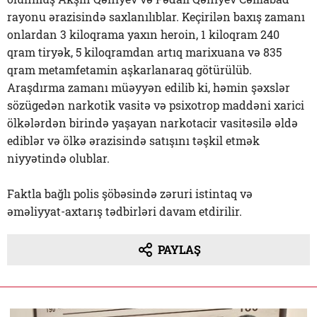
rayonu ərazisində saxlanılıblar. Keçirilən baxış zamanı
onlardan 3 kiloqrama yaxın heroin, 1 kiloqram 240
qram tiryək, 5 kiloqramdan artıq marixuana və 835
qram metamfetamin aşkarlanaraq götürülüb.
Araşdırma zamanı müəyyən edilib ki, həmin şəxslər
sözügedən narkotik vasitə və psixotrop maddəni xarici
ölkələrdən birində yaşayan narkotacir vasitəsilə əldə
ediblər və ölkə ərazisində satışını təşkil etmək
niyyətində olublar.
Faktla bağlı polis şöbəsində zəruri istintaq və
əməliyyat-axtarış tədbirləri davam etdirilir.
PAYLAŞ