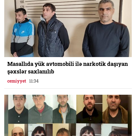
Masallıda yük avtomobili ilə narkotik daşıyan
şəxslər saxlanılıb
cemiyyet
11:34