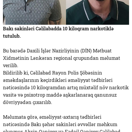
Bakı sakinləri Cəlilabadda 10 kiloqram narkotiklə
tutulub.
Bu barədə Daxili İşlər Nazirliyinin (DİN) Mətbuat
Xidmətinin Lənkəran regional qrupundan məlumat
verilib.
Bildirilib ki, Cəlilabad Rayon Polis Şöbəsinin
əməkdaşlarının keçirdikləri əməliyyat tədbirləri
nəticəsində 10 kiloqramdan artıq müxtəlif növ narkotik
vasitə və psixotrop maddə aşkarlanaraq qanunsuz
dövriyyədən çıxarılıb.
Məlumata görə, əməliyyat-axtarış tədbirləri
nəticəsində Bakı şəhər sakinləri əvvəllər məhkum
olunmuş Akşin Qəniyev və Fədail Qəniyev Cəlilabad