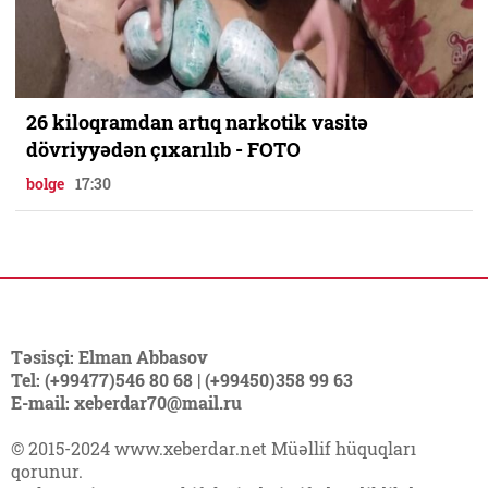
26 kiloqramdan artıq narkotik vasitə
dövriyyədən çıxarılıb - FOTO
bolge
17:30
Təsisçi: Elman Abbasov
Tel: (+99477)546 80 68 | (+99450)358 99 63
E-mail: xeberdar70@mail.ru
© 2015-2024 www.xeberdar.net Müəllif hüquqları
qorunur.