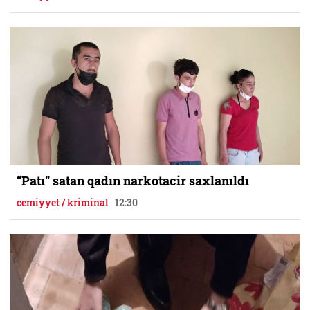
“Patı” satan qadın narkotacir saxlanıldı
cemiyyet / kriminal
12:30