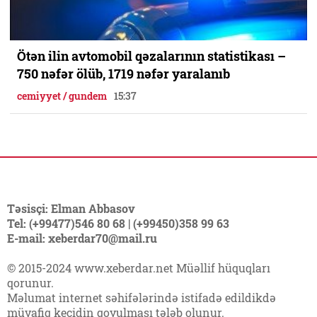
Ötən ilin avtomobil qəzalarının statistikası –
750 nəfər ölüb, 1719 nəfər yaralanıb
cemiyyet / gundem
15:37
Təsisçi: Elman Abbasov
Tel: (+99477)546 80 68 | (+99450)358 99 63
E-mail: xeberdar70@mail.ru
© 2015-2024 www.xeberdar.net Müəllif hüquqları
qorunur.
Məlumat internet səhifələrində istifadə edildikdə
müvafiq keçidin qoyulması tələb olunur.