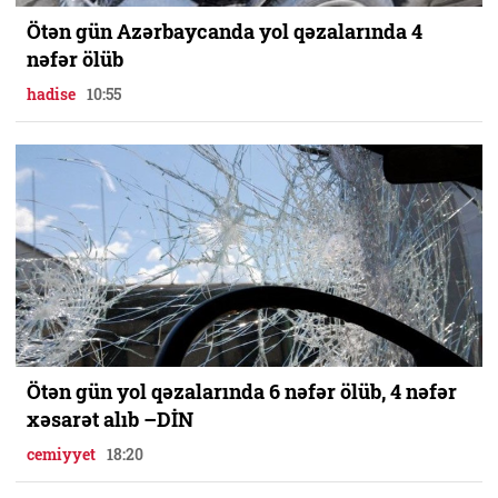
Ötən gün Azərbaycanda yol qəzalarında 4
nəfər ölüb
hadise
10:55
Ötən gün yol qəzalarında 6 nəfər ölüb, 4 nəfər
xəsarət alıb –DİN
cemiyyet
18:20