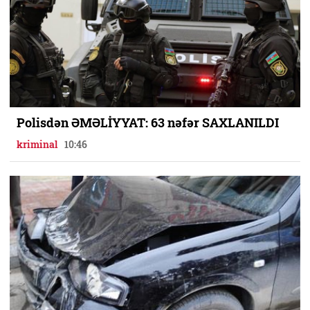
Polisdən ƏMƏLİYYAT: 63 nəfər SAXLANILDI
kriminal
10:46