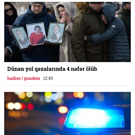
Dünən yol qəzalarında 4 nəfər ölüb
hadise / gundem
12:49