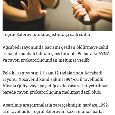
Toğrul Səfərov tutularaq istintaqa cəlb edilib
Ağcabədi rayonunda bacısını qəsdən öldürməyə cəhd
etməkdə şübhəli bilinən şəxs tutulub. Bu barədə AYNA-
ya rayon prokurorluğundan məlumat verilib.
Belə ki, sentyabrın 1-i saat 12 radələrində Ağcabədi
rayonu, Xocavənd kənd sakini 1994-cü il təvəllüdlü
Vüsalə Quliyevaya yaşadığı evdə xəsarətlər yetirilməsi
barədə rayon prokurorluğuna məlumat daxil olub.
Aparılmış araşdırmalarla zərərçəkmişin qardaşı, 1992-
ci il təvəllüdlü Toğrul Səfərovun şəxsi münasibətlər