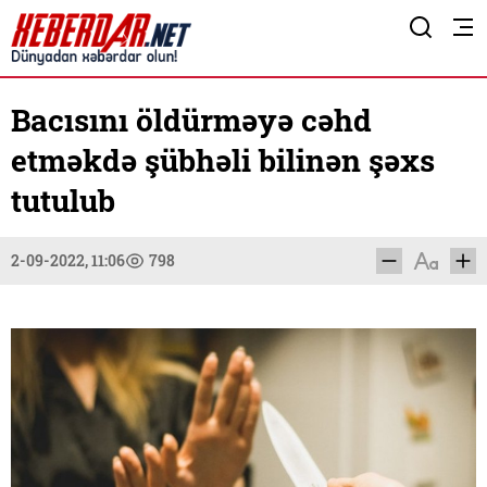
Bacısını öldürməyə cəhd
etməkdə şübhəli bilinən şəxs
tutulub
2-09-2022, 11:06
798