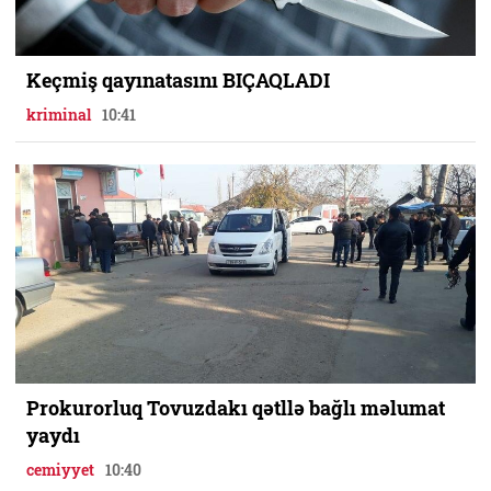
Keçmiş qayınatasını BIÇAQLADI
kriminal
10:41
Prokurorluq Tovuzdakı qətllə bağlı məlumat
yaydı
cemiyyet
10:40