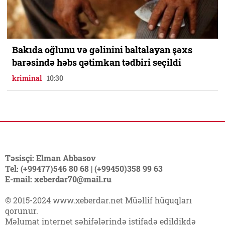
Bakıda oğlunu və gəlinini baltalayan şəxs
barəsində həbs qətimkan tədbiri seçildi
kriminal
10:30
Təsisçi: Elman Abbasov
Tel: (+99477)546 80 68 | (+99450)358 99 63
E-mail: xeberdar70@mail.ru
© 2015-2024 www.xeberdar.net Müəllif hüquqları
qorunur.
Məlumat internet səhifələrində istifadə edildikdə