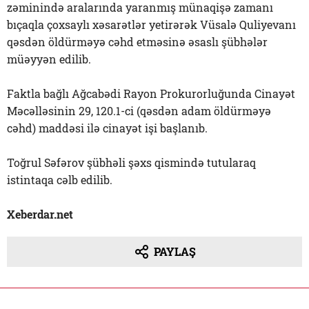
zəminində aralarında yaranmış münaqişə zamanı
bıçaqla çoxsaylı xəsarətlər yetirərək Vüsalə Quliyevanı
qəsdən öldürməyə cəhd etməsinə əsaslı şübhələr
müəyyən edilib.
Faktla bağlı Ağcabədi Rayon Prokurorluğunda Cinayət
Məcəlləsinin 29, 120.1-ci (qəsdən adam öldürməyə
cəhd) maddəsi ilə cinayət işi başlanıb.
Toğrul Səfərov şübhəli şəxs qismində tutularaq
istintaqa cəlb edilib.
Xeberdar.net
PAYLAŞ