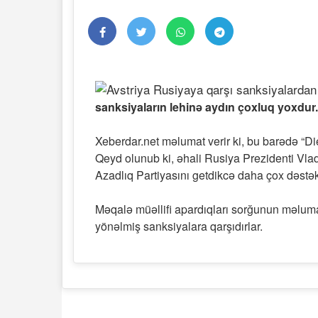
sanksiyaların lehinə aydın çoxluq yoxdur
Xeberdar.net məlumat verir ki, bu barədə “Di
Qeyd olunub ki, əhali Rusiya Prezidenti Vlad
Azadlıq Partiyasını getdikcə daha çox dəstək
Məqalə müəllifi apardıqları sorğunun məlumatl
yönəlmiş sanksiyalara qarşıdırlar.