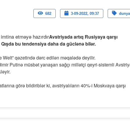
682
3-09-2022, 09:37
dunya
Avstriyada artıq Rusiyaya qarşı
. Qışda bu tendensiya daha da güclənə bilər.
e Welt” qəzetində dərc edilən məqalədə deyilir.
imir Putinə müsbət yanaşan sağçı millətçi qeyri-sistemli Avstriy
ləyir.
arına görə bildiriblər ki, avstriyalıların 40%-i Moskvaya qarşı