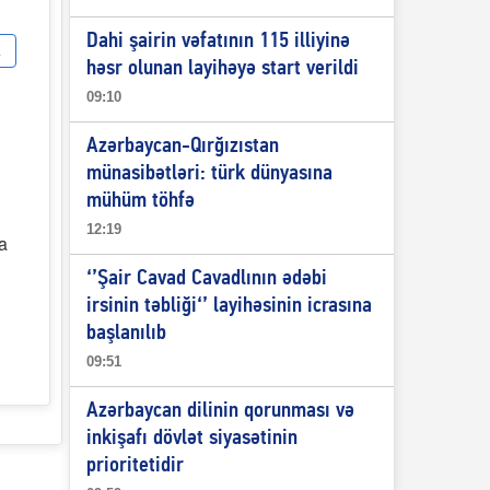
Dahi şairin vəfatının 115 illiyinə
həsr olunan layihəyə start verildi
09:10
Azərbaycan-Qırğızıstan
münasibətləri: türk dünyasına
mühüm töhfə
12:19
a
‘’Şair Cavad Cavadlının ədəbi
irsinin təbliği‘’ layihəsinin icrasına
başlanılıb
09:51
Azərbaycan dilinin qorunması və
inkişafı dövlət siyasətinin
prioritetidir