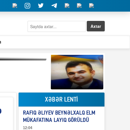
Axtar
a
Qeyri-səlis məntiq və
il-nitq” elmimizə
ələr verdi?
XƏBƏR LENTİ
Elşad Abdullayevin
erməniləri
ə
maliyyələşdirən oğlu
RAFIQ ƏLIYEV BEYNƏLXALQ ELM
niyə Azərbaycana
ekstradisiya olunmur?
MÜKAFATINA LAYIQ GÖRÜLDÜ
12:04