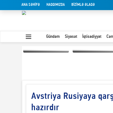
ANA SƏHİFƏ
HAQQIMIZDA
BİZİMLƏ ƏLAQƏ
Gündəm
Siyasət
İqtisadiyyat
Cəm
Yaxın Şərqdəki
müharibənin qısa
Olduğu kimi görünən
təhlili
insan
Avstriya Rusiyaya qar
hazırdır