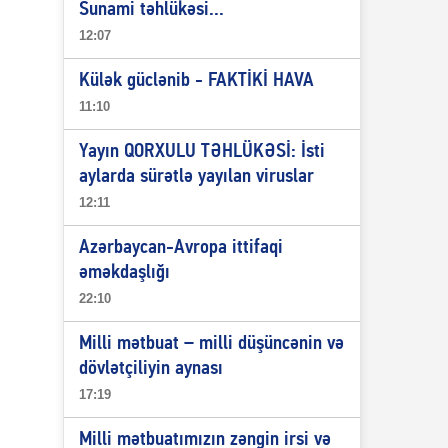
Sunami təhlükəsi...
12:07
Külək güclənib - FAKTİKİ HAVA
11:10
Yayın QORXULU TƏHLÜKƏSİ: İsti
aylarda sürətlə yayılan viruslar
12:11
Azərbaycan-Avropa ittifaqi
əməkdaşlığı
22:10
Milli mətbuat – milli düşüncənin və
dövlətçiliyin aynası
17:19
Milli mətbuatımızın zəngin irsi və