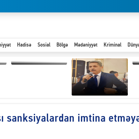
iyyət
Hadisə
Sosial
Bölgə
Mədəniyyət
Kriminal
Düny
Paytaxta giriş vizası —
“
"Xoş gəldin, cibində
d
pul varsa.”
n
Hər an ən çətin savaşa
şı sanksiyalardan imtina etməy
hazır olmalıyıq-
ZƏLİMXAN
MƏMMƏDLİ YAZIR