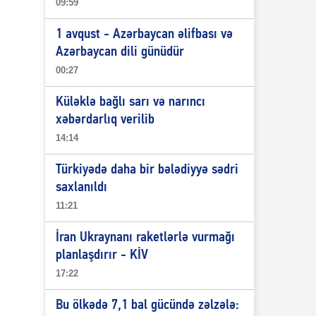
09:59
1 avqust - Azərbaycan əlifbası və
Azərbaycan dili günüdür
00:27
Küləklə bağlı sarı və narıncı
xəbərdarlıq verilib
14:14
Türkiyədə daha bir bələdiyyə sədri
saxlanıldı
11:21
İran Ukraynanı raketlərlə vurmağı
planlaşdırır - KİV
17:22
Bu ölkədə 7,1 bal gücündə zəlzələ: