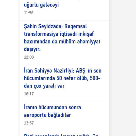
uğurlu gələcəyi
11:56
Şahin Seyidzadə: Rəqəmsal
transformasiya iqtisadi inkişaf
baxımından da mühüm əhəmiyyət
daşıyır.
12:09
İran Səhiyyə Nazirliyi: ABŞ-ın son
hücumlarında 50 nəfər ölüb, 500-
dən çox yaralı var
16:17
İranın hücumundan sonra
aeroportu bağladılar
13:57