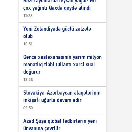
Bəzi rayonlarda leysan yağdı: Ən
çox yağıntı Qaxda qeydə alındı
11:28
Yeni Zelandiyada güclü zəlzələ
olub
16:51
Gəncə xəstəxanasının yarım milyon
manatlıq tibbi tullantı xərci sual
doğurur
13:26
Slovakiya-Azərbaycan əlaqələrinin
inkişafı uğurla davam edir
09:50
Azad Şuşa qlobal tədbirlərin yeni
ünvanına çevrilir