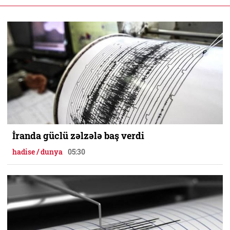
İranda güclü zəlzələ baş verdi
hadise / dunya
05:30