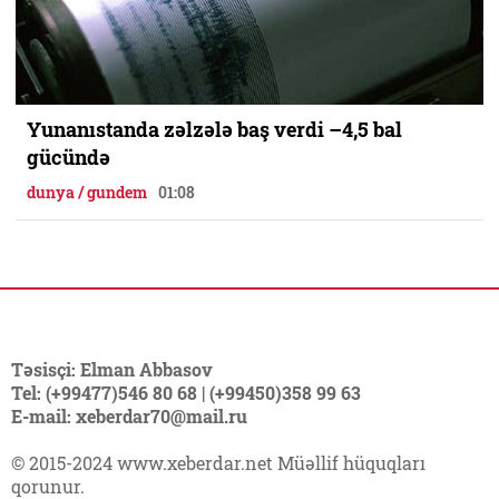
Yunanıstanda zəlzələ baş verdi –4,5 bal
gücündə
dunya / gundem
01:08
Təsisçi: Elman Abbasov
Tel: (+99477)546 80 68 | (+99450)358 99 63
E-mail: xeberdar70@mail.ru
© 2015-2024 www.xeberdar.net Müəllif hüquqları
qorunur.