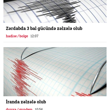
Zərdabda 3 bal gücündə zəlzələ olub
hadise / bolge
12:07
İranda zəlzələ olub
dunya / gundem
10:54