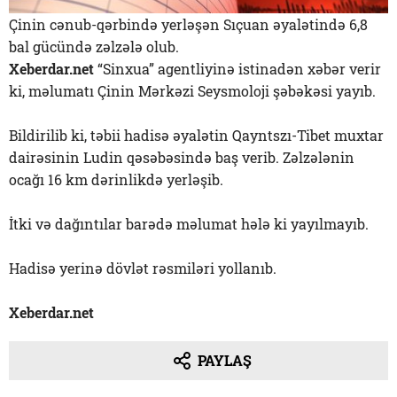
Çinin cənub-qərbində yerləşən Sıçuan əyalətində 6,8
bal gücündə zəlzələ olub.
Xeberdar.net
“Sinxua” agentliyinə istinadən xəbər verir
ki, məlumatı Çinin Mərkəzi Seysmoloji şəbəkəsi yayıb.
Bildirilib ki, təbii hadisə əyalətin Qayntszı-Tibet muxtar
dairəsinin Ludin qəsəbəsində baş verib. Zəlzələnin
ocağı 16 km dərinlikdə yerləşib.
İtki və dağıntılar barədə məlumat hələ ki yayılmayıb.
Hadisə yerinə dövlət rəsmiləri yollanıb.
Xeberdar.net
PAYLAŞ