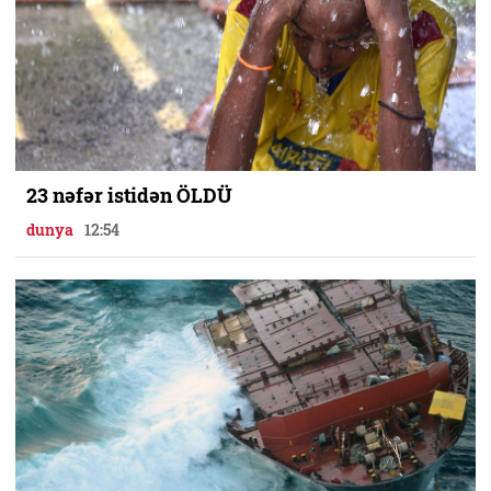
23 nəfər istidən ÖLDÜ
dunya
12:54