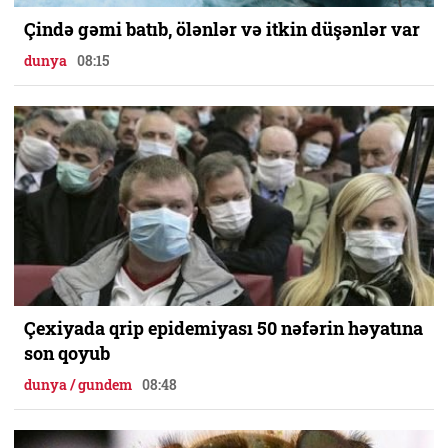
Çində gəmi batıb, ölənlər və itkin düşənlər var
dunya
08:15
Çexiyada qrip epidemiyası 50 nəfərin həyatına
son qoyub
dunya / gundem
08:48