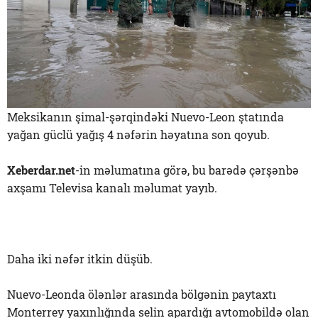
Meksikanın şimal-şərqindəki Nuevo-Leon ştatında
yağan güclü yağış 4 nəfərin həyatına son qoyub.
Xeberdar.net
-in məlumatına görə, bu barədə çərşənbə
axşamı Televisa kanalı məlumat yayıb.
Daha iki nəfər itkin düşüb.
Nuevo-Leonda ölənlər arasında bölgənin paytaxtı
Monterrey yaxınlığında selin apardığı avtomobildə olan