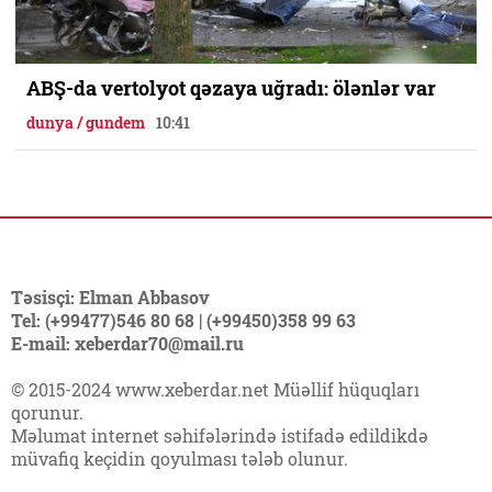
ABŞ-da vertolyot qəzaya uğradı: ölənlər var
dunya / gundem
10:41
Təsisçi: Elman Abbasov
Tel: (+99477)546 80 68 | (+99450)358 99 63
E-mail: xeberdar70@mail.ru
© 2015-2024 www.xeberdar.net Müəllif hüquqları
qorunur.
Məlumat internet səhifələrində istifadə edildikdə
müvafiq keçidin qoyulması tələb olunur.