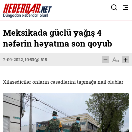
Meksikada güclü yağış 4
nəfərin həyatına son qoyub
7-09-2022, 10:53
618
Xilasedicilər onların cəsədlərini tapmağa nail olublar