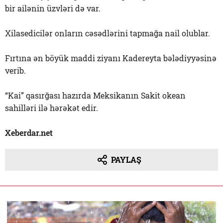
bir ailənin üzvləri də var.
Xilasedicilər onların cəsədlərini tapmağa nail olublar.
Fırtına ən böyük maddi ziyanı Kadereyta bələdiyyəsinə
verib.
“Kai” qasırğası hazırda Meksikanın Sakit okean
sahilləri ilə hərəkət edir.
Xeberdar.net
PAYLAŞ