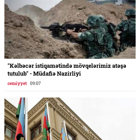
"Kəlbəcər istiqamətində mövqelərimiz atəşə
tutulub" - Müdafiə Nazirliyi
cemiyyet
09:07