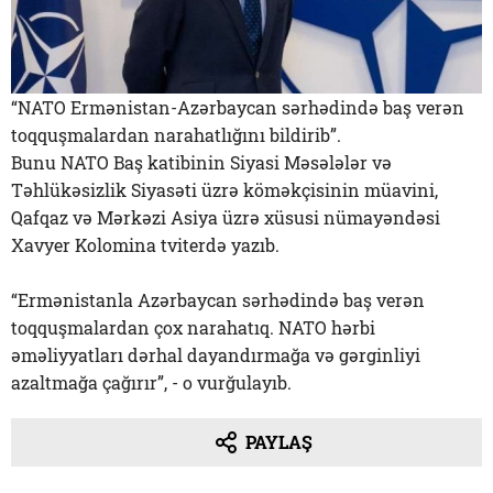
“NATO Ermənistan-Azərbaycan sərhədində baş verən
toqquşmalardan narahatlığını bildirib”.
Bunu NATO Baş katibinin Siyasi Məsələlər və
Təhlükəsizlik Siyasəti üzrə köməkçisinin müavini,
Qafqaz və Mərkəzi Asiya üzrə xüsusi nümayəndəsi
Xavyer Kolomina tviterdə yazıb.
“Ermənistanla Azərbaycan sərhədində baş verən
toqquşmalardan çox narahatıq. NATO hərbi
əməliyyatları dərhal dayandırmağa və gərginliyi
azaltmağa çağırır”, - o vurğulayıb.
PAYLAŞ