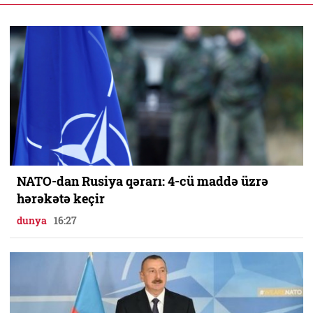
NATO-dan Rusiya qərarı: 4-cü maddə üzrə
hərəkətə keçir
dunya
16:27