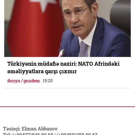
Türkiyənin müdafiə naziri: NATO Afrindəki
əməliyyatlara qarşı çıxmır
dunya / gundem
19:20
Təsisçi: Elman Abbasov
Tel: (+99477)546 80 68 | (+99450)358 99 63