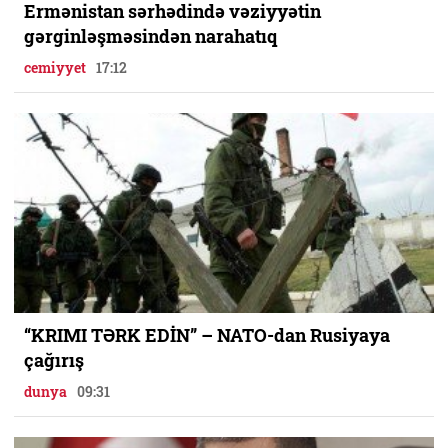
Ermənistan sərhədində vəziyyətin
gərginləşməsindən narahatıq
cemiyyet
17:12
“KRIMI TƏRK EDİN” – NATO-dan Rusiyaya
çağırış
dunya
09:31