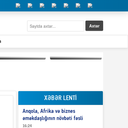
Axtar
a
Elşad Abdullayevin
erməniləri
Qeyri-səlis məntiq və
maliyyələşdirən oğlu
il-nitq” elmimizə
niyə Azərbaycana
ələr verdi?
ekstradisiya olunmur?
XƏBƏR LENTİ
Anqola, Afrika və biznes
əməkdaşlığının növbəti fəsli
16:24