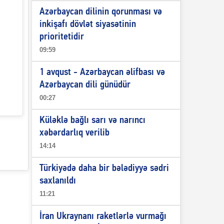
Azərbaycan dilinin qorunması və
inkişafı dövlət siyasətinin
prioritetidir
09:59
1 avqust - Azərbaycan əlifbası və
Azərbaycan dili günüdür
00:27
Küləklə bağlı sarı və narıncı
xəbərdarlıq verilib
14:14
Türkiyədə daha bir bələdiyyə sədri
saxlanıldı
11:21
İran Ukraynanı raketlərlə vurmağı