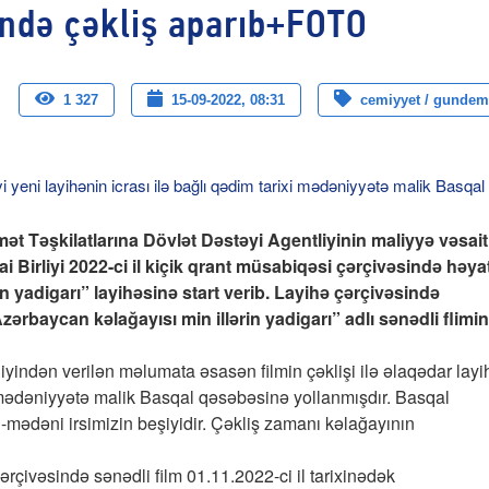
ndə çəkliş aparıb+FOTO
1 327
15-09-2022, 08:31
cemiyyet / gundem
 Təşkilatlarına Dövlət Dəstəyi Agentliyinin maliyyə vəsait
mai Birliyi 2022-ci il kiçik qrant müsabiqəsi çərçivəsində həya
in yadigarı” layihəsinə start verib. Layihə çərçivəsində
baycan kəlağayısı min illərin yadigarı” adlı sənədli flimin
rliyindən verilən məlumata əsasən filmin çəklişi ilə əlaqədar layi
 mədəniyyətə malik Basqal qəsəbəsinə yollanmışdır. Basqal
i-mədəni irsimizin beşiyidir. Çəkliş zamanı kəlağayının
çərçivəsində sənədli film 01.11.2022-ci il tarixinədək