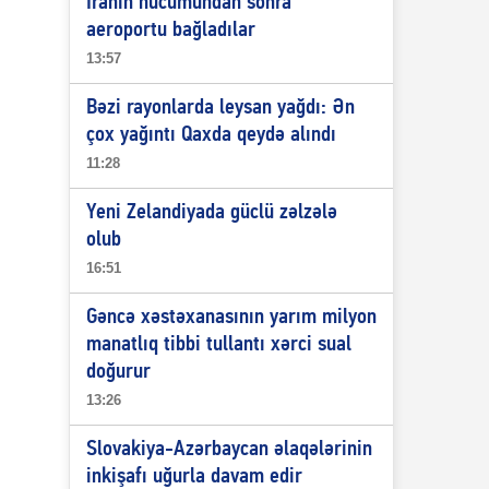
İranın hücumundan sonra
aeroportu bağladılar
13:57
Bəzi rayonlarda leysan yağdı: Ən
çox yağıntı Qaxda qeydə alındı
11:28
Yeni Zelandiyada güclü zəlzələ
olub
16:51
Gəncə xəstəxanasının yarım milyon
manatlıq tibbi tullantı xərci sual
doğurur
13:26
Slovakiya-Azərbaycan əlaqələrinin
inkişafı uğurla davam edir