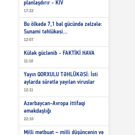
planlaşdırır - KİV
17:22
Bu ölkədə 7,1 bal gücündə zəlzələ:
Sunami təhlükəsi...
12:07
Külək güclənib - FAKTİKİ HAVA
11:10
Yayın QORXULU TƏHLÜKƏSİ: İsti
aylarda sürətlə yayılan viruslar
12:11
Azərbaycan-Avropa ittifaqi
əməkdaşlığı
22:10
Milli mətbuat – milli düşüncənin və