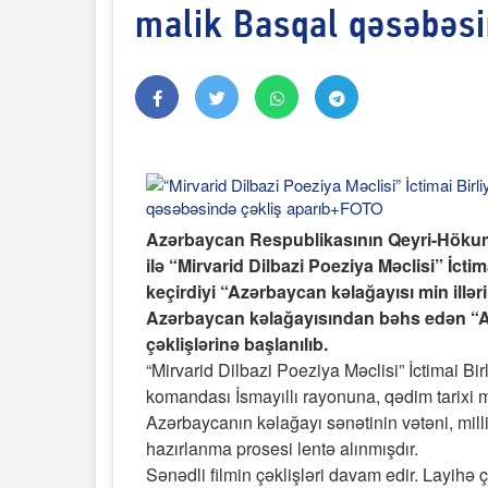
malik Basqal qəsəbəsi
Azərbaycan Respublikasının Qeyri-Hökumət
ilə “Mirvarid Dilbazi Poeziya Məclisi” İcti
keçirdiyi “Azərbaycan kəlağayısı min illər
Azərbaycan kəlağayısından bəhs edən “Azər
çəklişlərinə başlanılıb.
“Mirvarid Dilbazi Poeziya Məclisi” İctimai Bi
komandası İsmayıllı rayonuna, qədim tarixi
Azərbaycanın kəlağayı sənətinin vətəni, mill
hazırlanma prosesi lentə alınmışdır.
Sənədli filmin çəklişləri davam edir. Layihə 