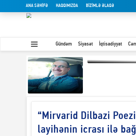
ANA SƏHİFƏ
HAQQIMIZDA
BİZİMLƏ ƏLAQƏ
Gündəm
Siyasət
İqtisadiyyat
Cəm
Olduğu kimi görünən
insan
“Mirvarid Dilbazi Poezi
Yaxın Şərqdəki
müharibənin qısa
təhlili
layihənin icrası ilə ba