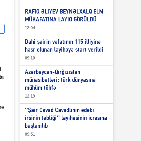
RAFIQ ƏLIYEV BEYNƏLXALQ ELM
MÜKAFATINA LAYIQ GÖRÜLDÜ
12:04
Dahi şairin vəfatının 115 illiyinə
həsr olunan layihəyə start verildi
09:10
i
Azərbaycan-Qırğızıstan
ta
münasibətləri: türk dünyasına
mühüm töhfə
12:19
hə
‘’Şair Cavad Cavadlının ədəbi
irsinin təbliği‘’ layihəsinin icrasına
başlanılıb
09:51