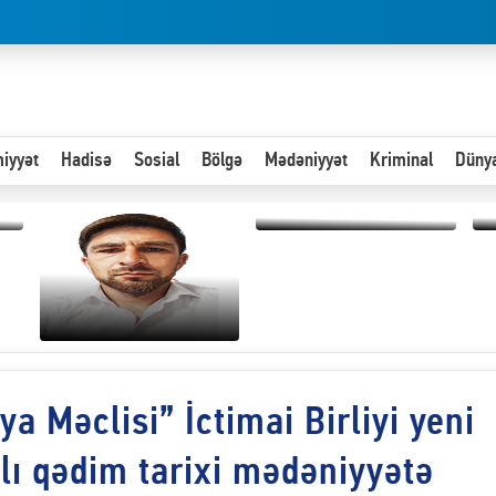
iyyət
Hadisə
Sosial
Bölgə
Mədəniyyət
Kriminal
Düny
Hər an ən çətin savaşa
hazır olmalıyıq-
“
ZƏLİMXAN
d
MƏMMƏDLİ YAZIR
n
ya Məclisi” İctimai Birliyi yeni
Paytaxta giriş vizası —
"Xoş gəldin, cibində
pul varsa.”
ğlı qədim tarixi mədəniyyətə