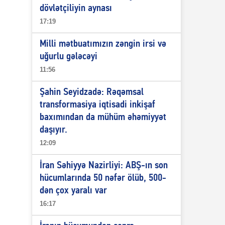
dövlətçiliyin aynası
17:19
Milli mətbuatımızın zəngin irsi və
uğurlu gələcəyi
11:56
Şahin Seyidzadə: Rəqəmsal
transformasiya iqtisadi inkişaf
baxımından da mühüm əhəmiyyət
daşıyır.
12:09
İran Səhiyyə Nazirliyi: ABŞ-ın son
hücumlarında 50 nəfər ölüb, 500-
dən çox yaralı var
16:17