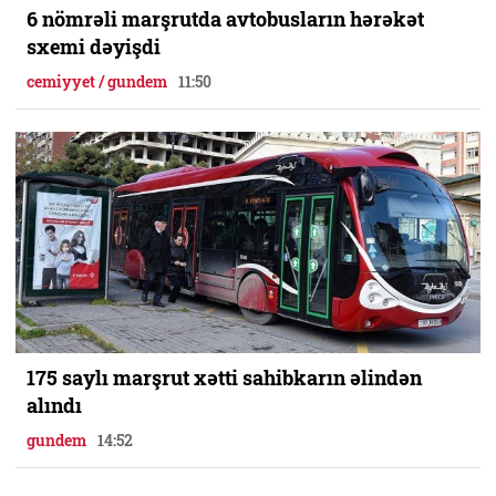
6 nömrəli marşrutda avtobusların hərəkət
sxemi dəyişdi
cemiyyet / gundem
11:50
175 saylı marşrut xətti sahibkarın əlindən
alındı
gundem
14:52