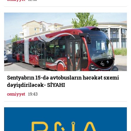
Sentyabrın 15-də avtobusların hərəkət sxemi
dəyişdiriləcək- SİYAHI
cemiyyet
19:43