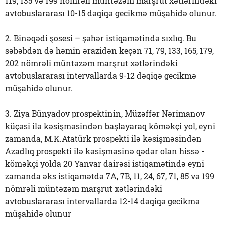
119, 135 və 199 nömrəli müntəzəm marşrut xətlərindəki
avtobuslararası 10-15 dəqiqə gecikmə müşahidə olunur.
2. Binəqədi şosesi – şəhər istiqamətində sıxlıq. Bu
səbəbdən də həmin ərazidən keçən 71, 79, 133, 165, 179,
202 nömrəli müntəzəm marşrut xətlərindəki
avtobuslararası intervallarda 9-12 dəqiqə gecikmə
müşahidə olunur.
3. Ziya Bünyadov prospektinin, Müzəffər Nərimanov
küçəsi ilə kəsişməsindən başlayaraq köməkçi yol, eyni
zamanda, M.K.Atatürk prospekti ilə kəsişməsindən
Azadlıq prospekti ilə kəsişməsinə qədər olan hissə -
köməkçi yolda 20 Yanvar dairəsi istiqamətində eyni
zamanda əks istiqamətdə 7A, 7B, 11, 24, 67, 71, 85 və 199
nömrəli müntəzəm marşrut xətlərindəki
avtobuslararası intervallarda 12-14 dəqiqə gecikmə
müşahidə olunur