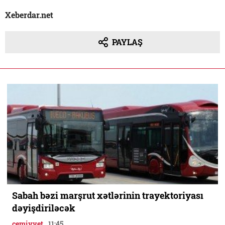
Xeberdar.net
PAYLAŞ
Sabah bəzi marşrut xətlərinin trayektoriyası
dəyişdiriləcək
cemiyyet
11:45