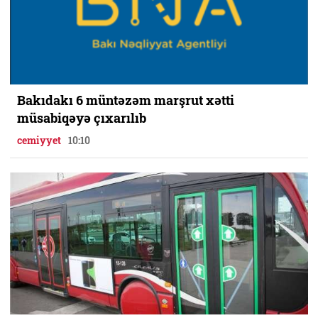
Bakıdakı 6 müntəzəm marşrut xətti
müsabiqəyə çıxarılıb
cemiyyet
10:10