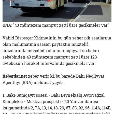
BNA: "43 müntəzəm marşrut xətti üzrə gecikmələr var"
Vahid Dispetçer Xidmətinin bu gün səhər pik saatlarına
olan məlumatına əsasən paytaxtın müxtəlif
ərazilərində müşahidə olunan nəqliyyat sıxlıqları
səbəbindən 43 müntəzəm marşrut xətti üzrə 123
avtobusun hərəkət intervalında gecikmələr var.
Xeberdar.net
xəbər verir ki, bu barədə Bakı Nəqliyyat
Agentliyi (BNA) məlumat yayıb.
1. Bakı-Sumqayıt şosesi - Bakı Beynəlxalq Avtovağzal
Kompleksi - Moskva prospekti - 20 Yanvar dairəsi
istiqamətində 2, 7A, 13, 14, 18, 29, 67, 83, 92, 96, 114A, 114B,