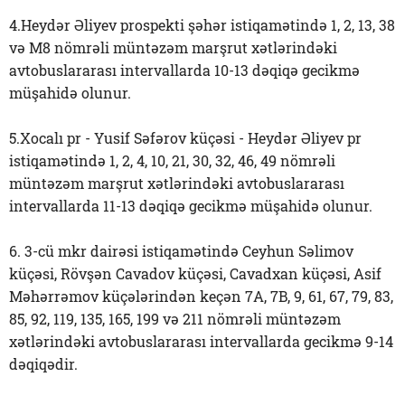
4.Heydər Əliyev prospekti şəhər istiqamətində 1, 2, 13, 38
və M8 nömrəli müntəzəm marşrut xətlərindəki
avtobuslararası intervallarda 10-13 dəqiqə gecikmə
müşahidə olunur.
5.Xocalı pr - Yusif Səfərov küçəsi - Heydər Əliyev pr
istiqamətində 1, 2, 4, 10, 21, 30, 32, 46, 49 nömrəli
müntəzəm marşrut xətlərindəki avtobuslararası
intervallarda 11-13 dəqiqə gecikmə müşahidə olunur.
6. 3-cü mkr dairəsi istiqamətində Ceyhun Səlimov
küçəsi, Rövşən Cavadov küçəsi, Cavadxan küçəsi, Asif
Məhərrəmov küçələrindən keçən 7A, 7B, 9, 61, 67, 79, 83,
85, 92, 119, 135, 165, 199 və 211 nömrəli müntəzəm
xətlərindəki avtobuslararası intervallarda gecikmə 9-14
dəqiqədir.