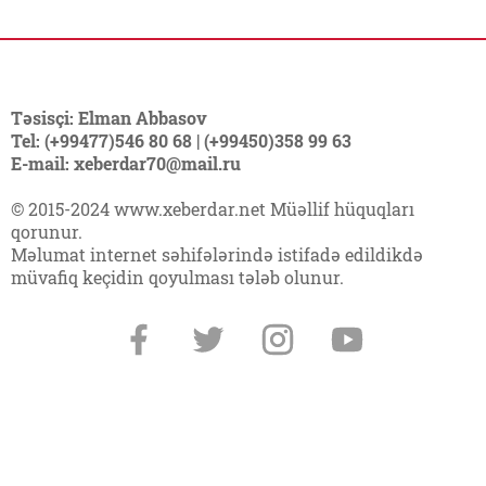
Təsisçi: Elman Abbasov
Tel: (+99477)546 80 68 | (+99450)358 99 63
E-mail: xeberdar70@mail.ru
© 2015-2024 www.xeberdar.net Müəllif hüquqları
qorunur.
Məlumat internet səhifələrində istifadə edildikdə
müvafiq keçidin qoyulması tələb olunur.