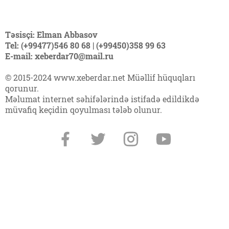
Təsisçi: Elman Abbasov
Tel: (+99477)546 80 68 | (+99450)358 99 63
E-mail: xeberdar70@mail.ru
© 2015-2024 www.xeberdar.net Müəllif hüquqları
qorunur.
Məlumat internet səhifələrində istifadə edildikdə
müvafiq keçidin qoyulması tələb olunur.