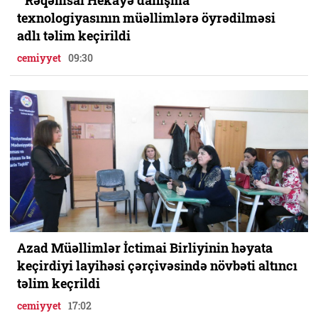
” Rəqəmsal Hekayə danışma ”
texnologiyasının müəllimlərə öyrədilməsi
adlı təlim keçirildi
cemiyyet
09:30
Azad Müəllimlər İctimai Birliyinin həyata
keçirdiyi layihəsi çərçivəsində növbəti altıncı
təlim keçrildi
cemiyyet
17:02