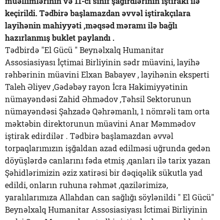
müəllimlərinin və 11-ci sinif şagirdlərinin iştirakı ilə
keçirildi. Tədbirə başlamazdan əvvəl iştirakçılara
layihənin mahiyyəti ,məqsəd məramı ilə bağlı
hazırlanmış buklet paylandı .
Tədbirdə "El Gücü " Beynəlxalq Humanitar
Assosiasiyası İçtimai Birliyinin sədr müavini, layihə
rəhbərinin müavini Elxan Babayev , layihənin eksperti
Taleh Əliyev ,Gədəbəy rayon İcra Hakimiyyətinin
nümayəndəsi Zahid Əhmədov ,Təhsil Sektorunun
nümayəndəsi Şahzadə Qəhrəmanlı, 1 nömrəli tam orta
məktəbin direktorunun müavini Anar Məmmədov
iştirak edirdilər . Tədbirə başlamazdan əvvəl
torpaqlarımızın işğaldan azad edilməsi uğrunda gedən
döyüşlərdə canlarını fəda etmiş ,qanları ilə tarix yazan
Şəhidlərimizin əziz xatirəsi bir dəqiqəlik sükutla yad
edildi, onların ruhuna rəhmət ,qazilərimizə,
yaralılarımıza Allahdan can sağlığı söylənildi " El Gücü"
Beynəlxalq Humanitar Assosiasiyası İctimai Birliyinin