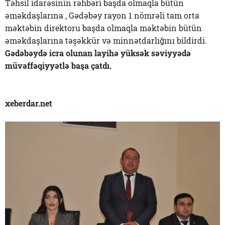
Təhsil idarəsinin rəhbəri başda olmaqla bütün
əməkdaşlarına , Gədəbəy rayon 1 nömrəli tam orta
məktəbin direktoru başda olmaqla məktəbin bütün
əməkdaşlarına təşəkkür və minnətdarlığını bildirdi.
Gədəbəydə icra olunan layihə yüksək səviyyədə
müvəffəqiyyətlə başa çatdı.
xeberdar.net