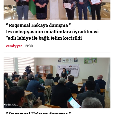
” Rəqəmsal Hekayə danışma ”
texnologiyasının müəllimlərə öyrədilməsi
“adlı lahiyə ilə bağlı təlim kecirildi
cemiyyet
19:30