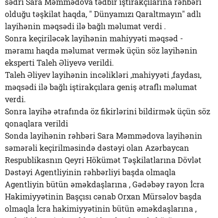
sədri Sara Məmmədova tədbir iştirakçılarına rəhbəri
olduğu təşkilat haqda, " Dünyamızı Qaraltmayın" adlı
layihənin məqsədi ilə bağlı məlumat verdi .
Sonra keçiriləcək layihənin mahiyyəti məqsəd -
məramı haqda məlumat vermək üçün söz layihənin
eksperti Taleh Əliyevə verildi.
Taleh Əliyev layihənin incəlikləri ,mahiyyəti ,faydası,
məqsədi ilə bağlı iştirakçılara geniş ətraflı məlumat
verdi.
Sonra layihə ətrafında öz fikirlərini bildirmək üçün söz
qonaqlara verildi
Sonda layihənin rəhbəri Sara Məmmədova layihənin
səmərəli keçirilməsində dəstəyi olan Azərbaycan
Respublikasnın Qeyri Hökümət Təşkilatlarına Dövlət
Dəstəyi Agentliyinin rəhbərliyi başda olmaqla
Agentliyin bütün əməkdaşlarına , Gədəbəy rayon İcra
Hakimiyyətinin Başçısı cənab Orxan Mürsəlov başda
olmaqla İcra hakimiyyətinin bütün əməkdaşlarına ,