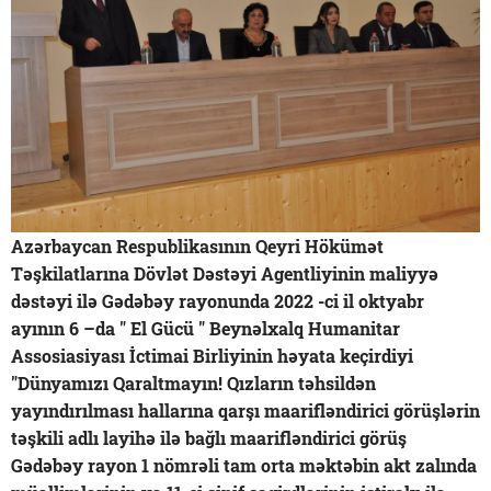
Azərbaycan Respublikasının Qeyri Hökümət
Təşkilatlarına Dövlət Dəstəyi Agentliyinin maliyyə
dəstəyi ilə Gədəbəy rayonunda 2022 -ci il oktyabr
ayının 6 –da " El Gücü " Beynəlxalq Humanitar
Assosiasiyası İctimai Birliyinin həyata keçirdiyi
"Dünyamızı Qaraltmayın! Qızların təhsildən
yayındırılması hallarına qarşı maarifləndirici görüşlərin
təşkili adlı layihə ilə bağlı maarifləndirici görüş
Gədəbəy rayon 1 nömrəli tam orta məktəbin akt zalında