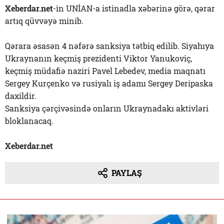
Xeberdar.net
-in UNİAN-a istinadla xəbərinə görə, qərar
artıq qüvvəyə minib.
Qərara əsasən 4 nəfərə sanksiya tətbiq edilib. Siyahıya
Ukraynanın keçmiş prezidenti Viktor Yanukoviç,
keçmiş müdafiə naziri Pavel Lebedev, media maqnatı
Sergey Kurçenko və rusiyalı iş adamı Sergey Deripaska
daxildir.
Sanksiya çərçivəsində onların Ukraynadakı aktivləri
bloklanacaq.
Xeberdar.net
PAYLAŞ