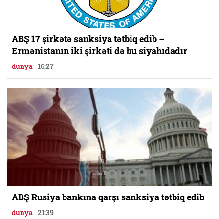
ABŞ 17 şirkətə sanksiya tətbiq edib –
Ermənistanın iki şirkəti də bu siyahıdadır
dunya
16:27
ABŞ Rusiya bankına qarşı sanksiya tətbiq edib
dunya
21:39