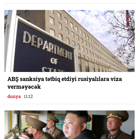
ABŞ sanksiya tətbiq etdiyi rusiyalılara viza
verməyəcək
dunya
11:12