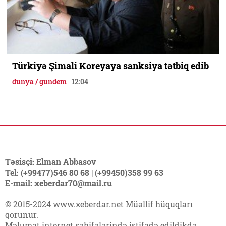
Türkiyə Şimali Koreyaya sanksiya tətbiq edib
dunya / gundem
12:04
Təsisçi: Elman Abbasov
Tel: (+99477)546 80 68 | (+99450)358 99 63
E-mail: xeberdar70@mail.ru
© 2015-2024 www.xeberdar.net Müəllif hüquqları
qorunur.
Məlumat internet səhifələrində istifadə edildikdə