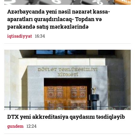
Azərbaycanda yeni nəsil nəzarət kassa-
aparatları quraşdırılacaq- Topdan və
pərakəndə satış mərkəzlərində
iqtisadiyyat
16:34
DTX yeni akkreditasiya qaydasını təsdiqləyib
gundem
12:24