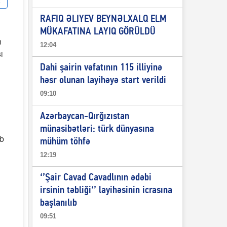
RAFIQ ƏLIYEV BEYNƏLXALQ ELM
MÜKAFATINA LAYIQ GÖRÜLDÜ
n
12:04
ı
Dahi şairin vəfatının 115 illiyinə
həsr olunan layihəyə start verildi
09:10
Azərbaycan-Qırğızıstan
münasibətləri: türk dünyasına
üb
mühüm töhfə
12:19
‘’Şair Cavad Cavadlının ədəbi
irsinin təbliği‘’ layihəsinin icrasına
başlanılıb
09:51