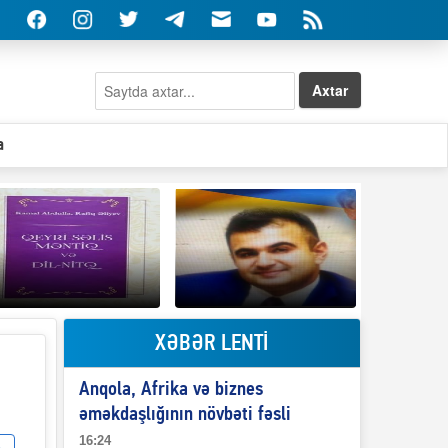
Axtar
a
XƏBƏR LENTİ
Elşad Abdullayevin
erməniləri
Qeyri-səlis məntiq və
maliyyələşdirən oğlu
Anqola, Afrika və biznes
il-nitq” elmimizə
niyə Azərbaycana
ələr verdi?
ekstradisiya olunmur?
əməkdaşlığının növbəti fəsli
16:24