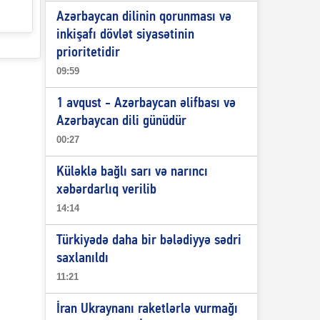
Azərbaycan dilinin qorunması və
inkişafı dövlət siyasətinin
prioritetidir
09:59
1 avqust - Azərbaycan əlifbası və
Azərbaycan dili günüdür
00:27
Küləklə bağlı sarı və narıncı
xəbərdarlıq verilib
14:14
Türkiyədə daha bir bələdiyyə sədri
saxlanıldı
11:21
İran Ukraynanı raketlərlə vurmağı