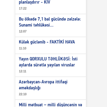
planlaşdırır - KİV
17:22
Bu ölkədə 7,1 bal gücündə zəlzələ:
Sunami təhlükəsi...
12:07
Külək güclənib - FAKTİKİ HAVA
11:10
Yayın QORXULU TƏHLÜKƏSİ: İsti
aylarda sürətlə yayılan viruslar
12:11
Azərbaycan-Avropa ittifaqi
əməkdaşlığı
22:10
Milli mətbuat – milli düşüncənin və