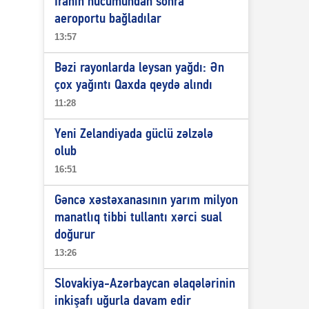
İranın hücumundan sonra
aeroportu bağladılar
13:57
Bəzi rayonlarda leysan yağdı: Ən
çox yağıntı Qaxda qeydə alındı
11:28
Yeni Zelandiyada güclü zəlzələ
olub
16:51
Gəncə xəstəxanasının yarım milyon
manatlıq tibbi tullantı xərci sual
doğurur
13:26
Slovakiya-Azərbaycan əlaqələrinin
inkişafı uğurla davam edir