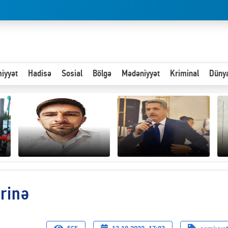
iyyət
Hadisə
Sosial
Bölgə
Mədəniyyət
Kriminal
Düny
Hər an ən çətin savaşa
rinə
Paytaxta giriş vizası —
hazır olmalıyıq-
“
"Xoş gəldin, cibində
ZƏLİMXAN
d
pul varsa.”
MƏMMƏDLİ YAZIR
n