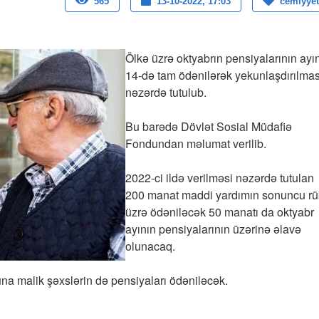
565
13-10-2022, 17:03
cemiyyet
Ölkə üzrə oktyabrın pensiyalarının ayı
14-də tam ödənilərək yekunlaşdırılmas
nəzərdə tutulub.
Bu barədə Dövlət Sosial Müdafiə
Fondundan məlumat verilib.
2022-ci ildə verilməsi nəzərdə tutulan
200 manat maddi yardımın sonuncu r
üzrə ödəniləcək 50 manatı da oktyabr
ayının pensiyalarının üzərinə əlavə
olunacaq.
na malik şəxslərin də pensiyaları ödəniləcək.