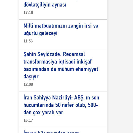
dövlətçiliyin aynası
17:19
Milli mətbuatımızın zəngin irsi və
uğurlu gələcəyi
11:56
Şahin Seyidzadə: Rəqəmsal
transformasiya iqtisadi inkişaf
baxımından da mühüm əhəmiyyət
daşıyır.
12:09
İran Səhiyyə Nazirliyi: ABŞ-ın son
hücumlarında 50 nəfər ölüb, 500-
dən çox yaralı var
16:17