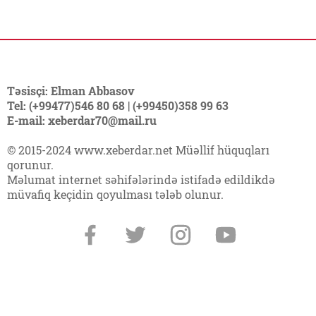
Təsisçi: Elman Abbasov
Tel: (+99477)546 80 68 | (+99450)358 99 63
E-mail: xeberdar70@mail.ru
© 2015-2024 www.xeberdar.net Müəllif hüquqları
qorunur.
Məlumat internet səhifələrində istifadə edildikdə
müvafiq keçidin qoyulması tələb olunur.