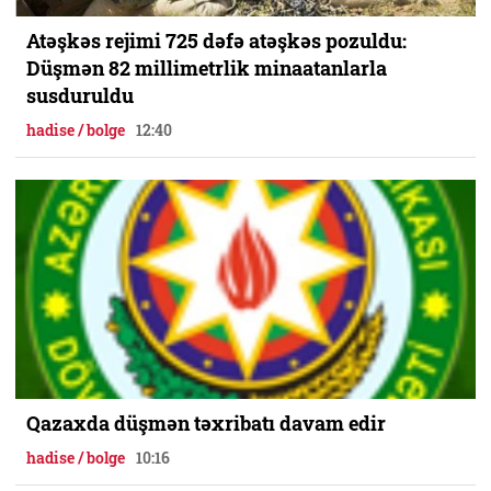
Atəşkəs rejimi 725 dəfə atəşkəs pozuldu:
Düşmən 82 millimetrlik minaatanlarla
susduruldu
hadise / bolge
12:40
Qazaxda düşmən təxribatı davam edir
hadise / bolge
10:16