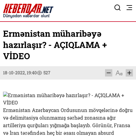
Ermənistan müharibəyə
hazırlaşır? - AÇIQLAMA +
VİDEO
18-10-2022, 19:40
527
Ermənistan Azərbaycan Ordusunun mövqelərinə doğru
və delimitasiya olunmamış sərhəd zonasına ağır
artilleriya qurğuları yığmağa başlayıb. Görünür, Fransa
və İran tərəfindən heç bir əsası olmayan absurd