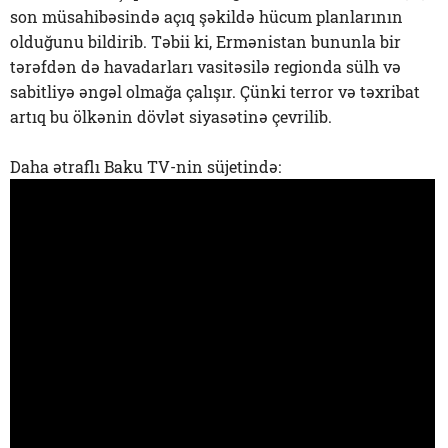
son müsahibəsində açıq şəkildə hücum planlarının
olduğunu bildirib. Təbii ki, Ermənistan bununla bir
tərəfdən də havadarları vasitəsilə regionda sülh və
sabitliyə əngəl olmağa çalışır. Çünki terror və təxribat
artıq bu ölkənin dövlət siyasətinə çevrilib.
Daha ətraflı Baku TV-nin süjetində: