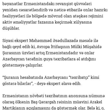
bəyanatlar Ermənistandakı revanşist qüvvələri
yenidən cəsarətləndirib və nəticə etibarilə onlar hazırkı
fəaliyyətləri ilə bölgədə mövcud olan atəşkəs rejimini
aktiv əməliyyatlar fazasına keçirmək xülyasına
düşüblər.
Siyasi ekspert Məhəmməd Əsədullazadə məsələ ilə
bağlı qeyd edib ki, Avropa İttifaqının Mülki Müşahidə
Şurasının üzvləri artıq Ermənistandadır və onlar
Azərbaycan tərəfinin guya təxribatlara əl atdığını
göstərməyə çalışırlar.
“Şuranın hesabatında Azərbaycanı “təxribatçı” kimi
göstərə bilərlər”, - deyə ekspert əlavə edib.
Ermənistanın növbəti təxribatının anonsuna nümunə
olaraq ölkənin Baş Qərargah rəisinin müavini Arakel
Martikianın açıqlamasını da göstərmək olar. Belə ki, o,