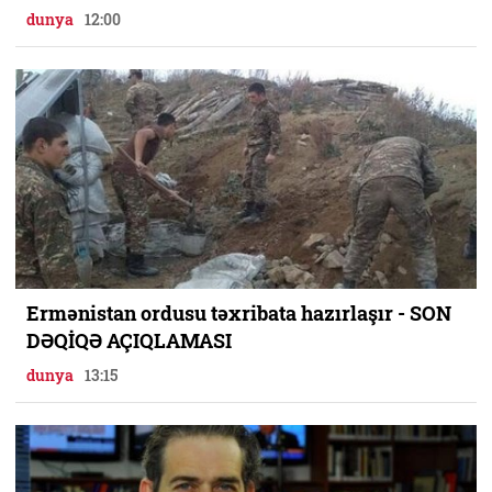
dunya
12:00
Ermənistan ordusu təxribata hazırlaşır - SON
DƏQİQƏ AÇIQLAMASI
dunya
13:15