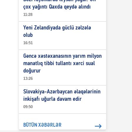
çox yağıntı Qaxda qeydə alındı
11:28
Yeni Zelandiyada güclü zəlzələ
olub
16:51
Gəncə xəstəxanasının yarım milyon
manatlıq tibbi tullantı xərci sual
doğurur
13:26
Slovakiya-Azərbaycan əlaqələrinin
inkişafı uğurla davam edir
09:50
BÜTÜN XƏBƏRLƏR