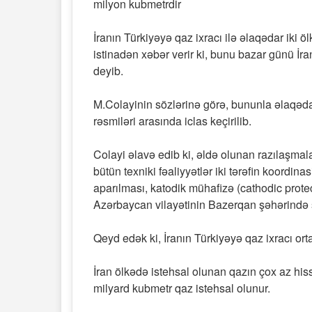
milyon kubmetrdir
İranın Türkiyəyə qaz ixracı ilə əlaqədar iki
istinadən xəbər verir ki, bunu bazar günü İ
deyib.
M.Colayinin sözlərinə görə, bununla əlaqədar 
rəsmiləri arasında iclas keçirilib.
Colayi əlavə edib ki, əldə olunan razılaşmal
bütün texniki fəaliyyətlər iki tərəfin koordinas
aparılması, katodik mühafizə (cathodic protec
Azərbaycan vilayətinin Bazerqan şəhərində s
Qeyd edək ki, İranın Türkiyəyə qaz ixracı or
İran ölkədə istehsal olunan qazın çox az his
milyard kubmetr qaz istehsal olunur.