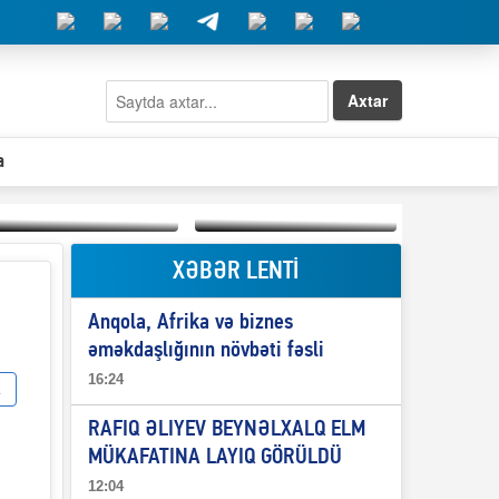
Axtar
a
XƏBƏR LENTİ
Elşad Abdullayevin
erməniləri
Qeyri-səlis məntiq və
maliyyələşdirən oğlu
Anqola, Afrika və biznes
il-nitq” elmimizə
niyə Azərbaycana
ələr verdi?
ekstradisiya olunmur?
əməkdaşlığının növbəti fəsli
16:24
RAFIQ ƏLIYEV BEYNƏLXALQ ELM
MÜKAFATINA LAYIQ GÖRÜLDÜ
12:04