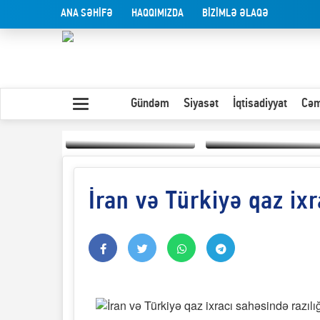
ANA SƏHİFƏ
HAQQIMIZDA
BİZİMLƏ ƏLAQƏ
Gündəm
Siyasət
İqtisadiyyat
Cəm
İran və Türkiyə qaz ixr
Yaxın Şərqdəki
müharibənin qısa
Olduğu kimi görünən
təhlili
insan