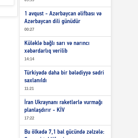
1 avqust - Azərbaycan əlifbası və
Azərbaycan dili günüdür
00:27
Küləklə bağlı sarı və narıncı
xəbərdarlıq verilib
14:14
Türkiyədə daha bir bələdiyyə sədri
saxlanıldı
11:21
İran Ukraynanı raketlərlə vurmağı
planlaşdırır - KİV
17:22
Bu ölkədə 7,1 bal gücündə zəlzələ: