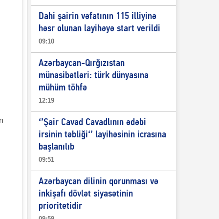
Dahi şairin vəfatının 115 illiyinə
həsr olunan layihəyə start verildi
09:10
Azərbaycan-Qırğızıstan
münasibətləri: türk dünyasına
mühüm töhfə
12:19
in
‘’Şair Cavad Cavadlının ədəbi
irsinin təbliği‘’ layihəsinin icrasına
başlanılıb
09:51
Azərbaycan dilinin qorunması və
inkişafı dövlət siyasətinin
prioritetidir
09:59