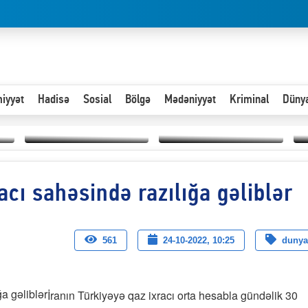
iyyət
Hadisə
Sosial
Bölgə
Mədəniyyət
Kriminal
Düny
Hər an ən çətin savaşa
acı sahəsində razılığa gəliblər
Paytaxta giriş vizası —
hazır olmalıyıq-
“
"Xoş gəldin, cibində
ZƏLİMXAN
d
pul varsa.”
MƏMMƏDLİ YAZIR
n
561
24-10-2022, 10:25
dunya
İranın Türkiyəyə qaz ixracı orta hesabla gündəlik 30