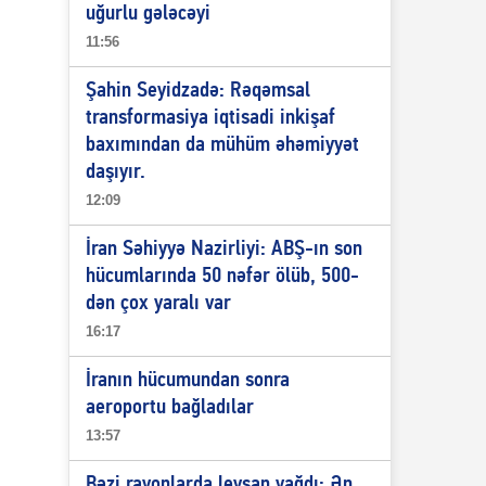
uğurlu gələcəyi
11:56
Şahin Seyidzadə: Rəqəmsal
transformasiya iqtisadi inkişaf
baxımından da mühüm əhəmiyyət
daşıyır.
12:09
İran Səhiyyə Nazirliyi: ABŞ-ın son
hücumlarında 50 nəfər ölüb, 500-
dən çox yaralı var
16:17
İranın hücumundan sonra
aeroportu bağladılar
13:57
Bəzi rayonlarda leysan yağdı: Ən