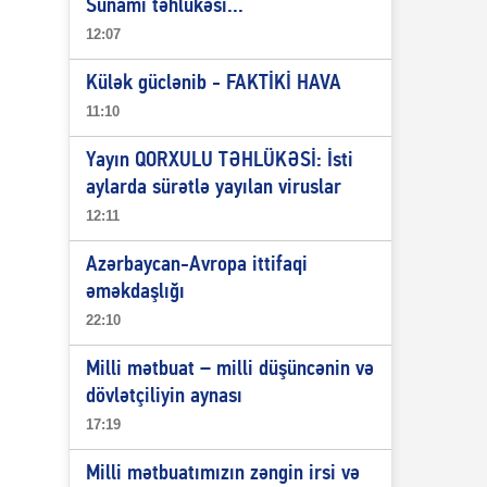
Sunami təhlükəsi...
12:07
Külək güclənib - FAKTİKİ HAVA
11:10
Yayın QORXULU TƏHLÜKƏSİ: İsti
aylarda sürətlə yayılan viruslar
12:11
Azərbaycan-Avropa ittifaqi
əməkdaşlığı
22:10
Milli mətbuat – milli düşüncənin və
dövlətçiliyin aynası
17:19
Milli mətbuatımızın zəngin irsi və