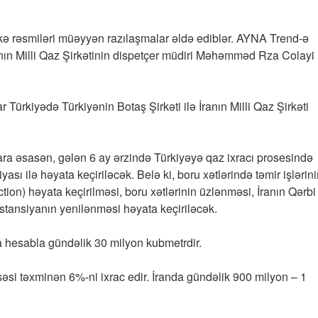
 ölkə rəsmiləri müəyyən razılaşmalar əldə ediblər. AYNA Trend-ə
ranın Milli Qaz Şirkətinin dispetçer müdiri Məhəmməd Rza Colayi
Türkiyədə Türkiyənin Botaş Şirkəti ilə İranın Milli Qaz Şirkəti
ara əsasən, gələn 6 ay ərzində Türkiyəyə qaz ixracı prosesində
iyası ilə həyata keçiriləcək. Belə ki, boru xətlərində təmir işlərin
tion) həyata keçirilməsi, boru xətlərinin üzlənməsi, İranın Qərbi
tansiyanın yenilənməsi həyata keçiriləcək.
ta hesabla gündəlik 30 milyon kubmetrdir.
səsi təxminən 6%-ni ixrac edir. İranda gündəlik 900 milyon – 1