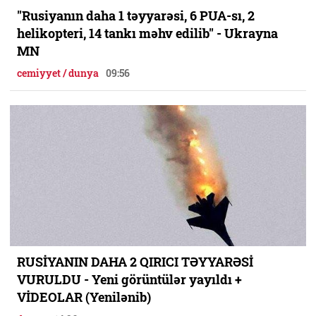
"Rusiyanın daha 1 təyyarəsi, 6 PUA-sı, 2
helikopteri, 14 tankı məhv edilib" - Ukrayna
MN
cemiyyet / dunya
09:56
RUSİYANIN DAHA 2 QIRICI TƏYYARƏSİ
VURULDU - Yeni görüntülər yayıldı +
VİDEOLAR (Yenilənib)