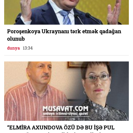
Poroşenkoya Ukraynanı tərk etmək qadağan
olunub
dunya
13:34
“ELMİRA AXUNDOVA ÖZÜ DƏ BU İŞƏ PUL