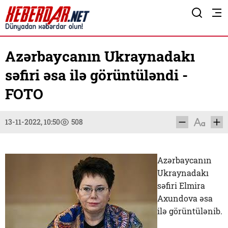
Azərbaycanın Ukraynadakı
səfiri əsa ilə görüntüləndi -
FOTO
13-11-2022, 10:50
508
Azərbaycanın
Ukraynadakı
səfiri Elmira
Axundova əsa
ilə görüntülənib.