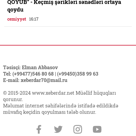
QOYUB” - Keçmiş şərikləri sənədləri ortaya
qoydu
cemiyyet
16:17
Təsisçi: Elman Abbasov
Tel: (+99477)546 80 68 | (+99450)358 99 63
E-mail: xeberdar70@mail.ru
© 2015-2024 www.xeberdar.net Müəllif hüquqları
qorunur.
Məlumat internet səhifələrində istifadə edildikdə
müvafiq keçidin qoyulması tələb olunur.