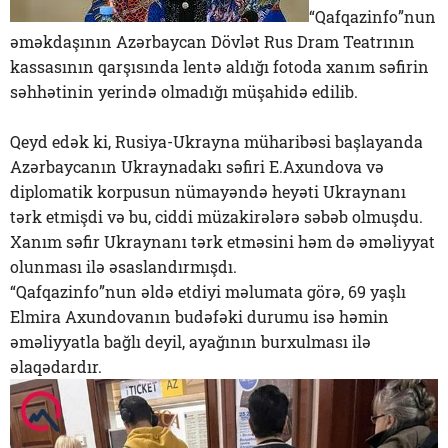
“Qafqazinfo”nun
əməkdaşının Azərbaycan Dövlət Rus Dram Teatrının
kassasının qarşısında lentə aldığı fotoda xanım səfirin
səhhətinin yerində olmadığı müşahidə edilib.
Qeyd edək ki, Rusiya-Ukrayna müharibəsi başlayanda
Azərbaycanın Ukraynadakı səfiri E.Axundova və
diplomatik korpusun nümayəndə heyəti Ukraynanı
tərk etmişdi və bu, ciddi müzakirələrə səbəb olmuşdu.
Xanım səfir Ukraynanı tərk etməsini həm də əməliyyat
olunması ilə əsaslandırmışdı.
“Qafqazinfo”nun əldə etdiyi məlumata görə, 69 yaşlı
Elmira Axundovanın budəfəki durumu isə həmin
əməliyyatla bağlı deyil, ayağının burxulması ilə
əlaqədardır.