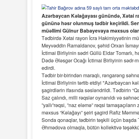
Azərbaycan Kəlağayası günündə, Xətai ra
gününə həsr olunmuş tədbir keçirildi. Sen
müəllimi Gülnur Babayevaya məxsus olan tədb
Tədbirdə Xətai rayon İcra Hakimiyyətinin 
Meyvəddin Ramaldanov, şəhid Orxan İsmayıl
İctimai Birliyinin sədri Güllü Eldar Tomarlı, 
Dədə Ələsgər Ocağı İctimai Birliyinin sədr-mü
edirdi.
Tədbir bir-birindən maraqlı, rəngarəng səhnə
İctimai Birliyinin tərtib etdiyi "Azərbaycan kə
şagirdlərin ifasında səsləndrildi. Tədbirin “Q
Saz çalındı, milli rəqslər oynanıldı və səhnəc
”yallı”rəqsi, ”naz eləmə” rəqsi tamaşaçıların
məxsus “Kəlağayı” şeiri şagird Rafiz Məmmə
Sonda qonaqlar, tədbirin təşkili üçün başda 
Əhmədova olmaqla, bütün kollektivə təşəkkürlə