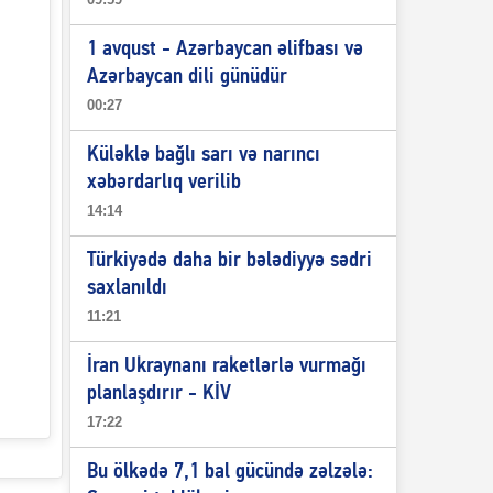
ı
1 avqust - Azərbaycan əlifbası və
Azərbaycan dili günüdür
00:27
Küləklə bağlı sarı və narıncı
xəbərdarlıq verilib
14:14
Türkiyədə daha bir bələdiyyə sədri
saxlanıldı
11:21
İran Ukraynanı raketlərlə vurmağı
planlaşdırır - KİV
17:22
Bu ölkədə 7,1 bal gücündə zəlzələ: