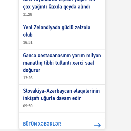
çox yağıntı Qaxda qeydə alındı
11:28
Yeni Zelandiyada güclü zəlzələ
olub
16:51
Gəncə xəstəxanasının yarım milyon
manatlıq tibbi tullantı xərci sual
doğurur
13:26
Slovakiya-Azərbaycan əlaqələrinin
inkişafı uğurla davam edir
09:50
BÜTÜN XƏBƏRLƏR