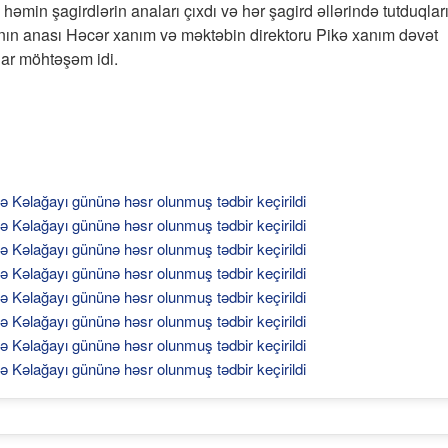
əmin şagirdlərin anaları çıxdı və hər şagird əllərində tutduqlar
nın anası Həcər xanım və məktəbin direktoru Pikə xanım dəvət
lar möhtəşəm idi.