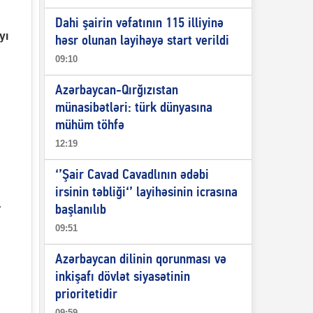
Dahi şairin vəfatının 115 illiyinə
yı
həsr olunan layihəyə start verildi
09:10
Azərbaycan-Qırğızıstan
münasibətləri: türk dünyasına
mühüm töhfə
12:19
‘’Şair Cavad Cavadlının ədəbi
irsinin təbliği‘’ layihəsinin icrasına
.
başlanılıb
09:51
Azərbaycan dilinin qorunması və
inkişafı dövlət siyasətinin
prioritetidir
09:59