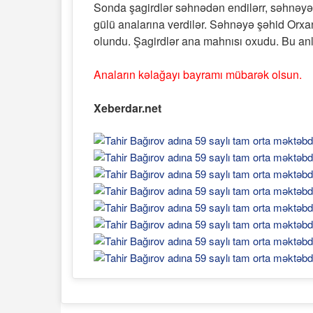
Sonda şagirdlər səhnədən endilərr, səhnəyə h
gülü analarına verdilər. Səhnəyə şəhid Orxa
olundu. Şagirdlər ana mahnısı oxudu. Bu an
Anaların kəlağayı bayramı mübarək olsun.
Xeberdar.net