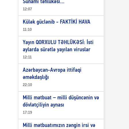
Sunami təhlükəsi...
12:07
Külək güclənib - FAKTİKİ HAVA
11:10
Yayın QORXULU TƏHLÜKƏSİ: İsti
aylarda sürətlə yayılan viruslar
12:11
Azərbaycan-Avropa ittifaqi
əməkdaşlığı
22:10
Milli mətbuat – milli düşüncənin və
dövlətçiliyin aynası
17:19
Milli mətbuatımızın zəngin irsi və