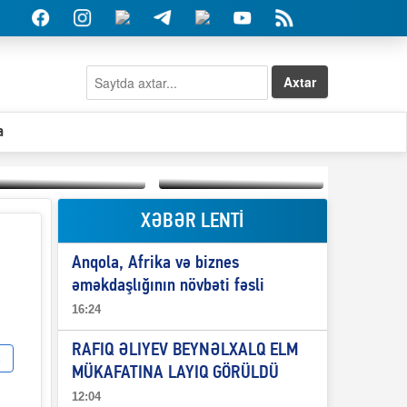
Axtar
a
XƏBƏR LENTİ
Elşad Abdullayevin
erməniləri
Qeyri-səlis məntiq və
maliyyələşdirən oğlu
Anqola, Afrika və biznes
il-nitq” elmimizə
niyə Azərbaycana
ələr verdi?
ekstradisiya olunmur?
əməkdaşlığının növbəti fəsli
16:24
RAFIQ ƏLIYEV BEYNƏLXALQ ELM
MÜKAFATINA LAYIQ GÖRÜLDÜ
12:04