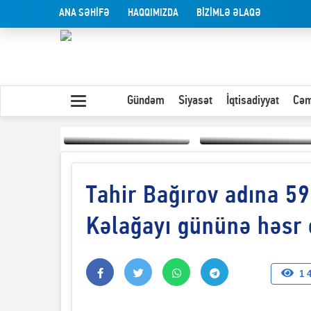
ANA SƏHİFƏ
HAQQIMIZDA
BİZİMLƏ ƏLAQƏ
Gündəm
Siyasət
İqtisadiyyat
Cəm
Tahir Bağırov adına 5
Yaxın Şərqdəki
müharibənin qısa
Olduğu kimi görünən
təhlili
insan
Kəlağayı gününə həsr 
1 