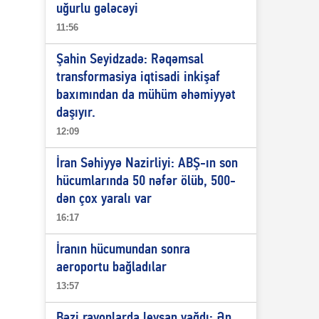
uğurlu gələcəyi
11:56
Şahin Seyidzadə: Rəqəmsal
transformasiya iqtisadi inkişaf
baxımından da mühüm əhəmiyyət
daşıyır.
12:09
İran Səhiyyə Nazirliyi: ABŞ-ın son
hücumlarında 50 nəfər ölüb, 500-
dən çox yaralı var
16:17
İranın hücumundan sonra
aeroportu bağladılar
13:57
Bəzi rayonlarda leysan yağdı: Ən