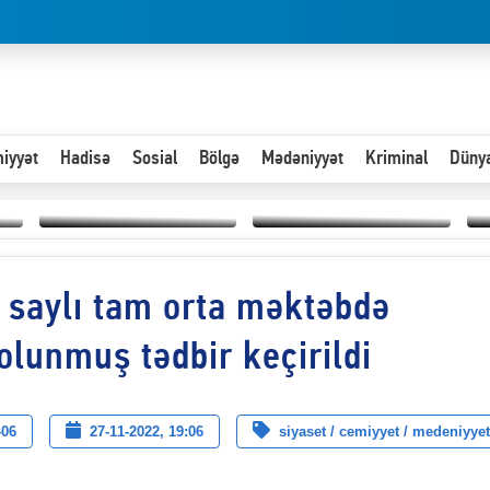
iyyət
Hadisə
Sosial
Bölgə
Mədəniyyət
Kriminal
Düny
Hər an ən çətin savaşa
9 saylı tam orta məktəbdə
Paytaxta giriş vizası —
hazır olmalıyıq-
“
"Xoş gəldin, cibində
ZƏLİMXAN
d
pul varsa.”
MƏMMƏDLİ YAZIR
n
olunmuş tədbir keçirildi
406
27-11-2022, 19:06
siyaset / cemiyyet / medeniyyet