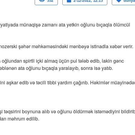
552
2-12-2022, 12:15
dunya
yatiyada münaqişə zamanı ata yetkin oğlunu bıçaqla ölümcül
nozerski şəhər məhkəməsindəki mənbəyə istinadla xəbər verir.
ğlundan spirtli içki almaq üçün pul tələb edib, lakin gənc
əblənən ata oğlunu bıçaqla yaralayıb, sonra isə yatıb.
i aşkar edib və təcili tibbi yardım çağırıb. Həkimlər müayinədə
şi təqsirini boynuna alıb və oğlunu öldürmək istəmədiyini bildirib
qdan məhrum edilib.