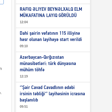
RAFIQ ƏLIYEV BEYNƏLXALQ ELM
MÜKAFATINA LAYIQ GÖRÜLDÜ
12:04
Dahi şairin vəfatının 115 illiyinə
həsr olunan layihəyə start verildi
09:10
Azərbaycan-Qırğızıstan
münasibətləri: türk dünyasına
n
mühüm töhfə
12:19
‘’Şair Cavad Cavadlının ədəbi
.
irsinin təbliği‘’ layihəsinin icrasına
başlanılıb
09:51