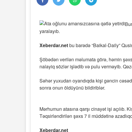
Bur
yaralayıb.
Xeberdar.net
bu barədə “Baikal-Daily” Qusi
Şöbədən verilən məlumata görə, həmin şəxs o
nalayiq sözlər işlədib və pulu verməyib. Qəz
Səhər yuxudan oyandıqda kişi gəncin cəsədin
sonra onun öldüyünü bildiriblər.
Mərhumun atasına qarşı cinayət işi açılıb. Ki
Təqsirləndirilən şəxs 7 il müddətinə azadlı
Xeberdar.net