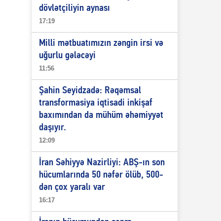
dövlətçiliyin aynası
17:19
Milli mətbuatımızın zəngin irsi və
uğurlu gələcəyi
11:56
Şahin Seyidzadə: Rəqəmsal
transformasiya iqtisadi inkişaf
baxımından da mühüm əhəmiyyət
daşıyır.
12:09
İran Səhiyyə Nazirliyi: ABŞ-ın son
hücumlarında 50 nəfər ölüb, 500-
dən çox yaralı var
16:17