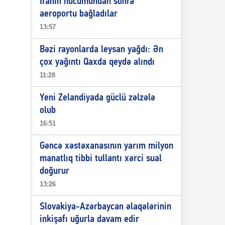
İranın hücumundan sonra
aeroportu bağladılar
13:57
Bəzi rayonlarda leysan yağdı: Ən
çox yağıntı Qaxda qeydə alındı
11:28
Yeni Zelandiyada güclü zəlzələ
olub
16:51
Gəncə xəstəxanasının yarım milyon
manatlıq tibbi tullantı xərci sual
doğurur
13:26
Slovakiya-Azərbaycan əlaqələrinin
inkişafı uğurla davam edir