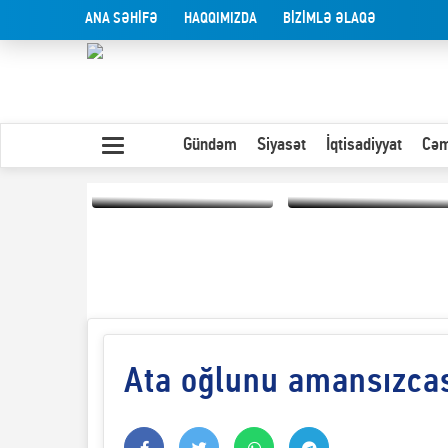
ANA SƏHİFƏ
HAQQIMIZDA
BİZİMLƏ ƏLAQƏ
Gündəm
Siyasət
İqtisadiyyat
Cəm
Yaxın Şərqdəki
müharibənin qısa
Olduğu kimi görünən
təhlili
insan
Ata oğlunu amansızcası