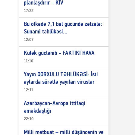
planlaşdırır - KİV
17:22
Bu ölkədə 7,1 bal gücündə zəlzələ:
Sunami təhlükəsi...
12:07
Külək güclənib - FAKTİKİ HAVA
11:10
Yayın QORXULU TƏHLÜKƏSİ: İsti
aylarda sürətlə yayılan viruslar
12:11
Azərbaycan-Avropa ittifaqi
əməkdaşlığı
22:10
Milli mətbuat – milli düşüncənin və