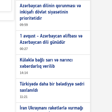
Azərbaycan dilinin qorunması və
inkişafı dövlət siyasətinin
prioritetidir
09:59
1 avqust - Azərbaycan əlifbası və
Azərbaycan dili günüdür
00:27
Küləklə bağlı sarı və narıncı
xəbərdarlıq verilib
14:14
Türkiyədə daha bir bələdiyyə sədri
saxlanıldı
11:21
İran Ukraynanı raketlərlə vurmağı