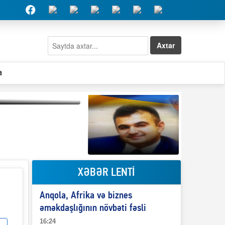
Axtar
a
Qeyri-səlis məntiq və
il-nitq” elmimizə
ələr verdi?
XƏBƏR LENTİ
Elşad Abdullayevin
erməniləri
maliyyələşdirən oğlu
Anqola, Afrika və biznes
niyə Azərbaycana
ekstradisiya olunmur?
əməkdaşlığının növbəti fəsli
16:24