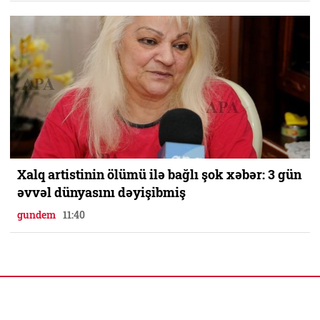
Xalq artistinin ölümü ilə bağlı şok xəbər: 3 gün
əvvəl dünyasını dəyişibmiş
gundem
11:40