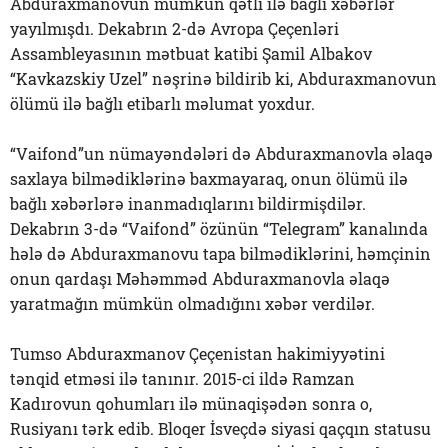
Abduraxmanovun mümkün qətli ilə bağlı xəbərlər
yayılmışdı. Dekabrın 2-də Avropa Çeçenləri
Assambleyasının mətbuat katibi Şamil Albakov
“Kavkazskiy Uzel” nəşrinə bildirib ki, Abduraxmanovun
ölümü ilə bağlı etibarlı məlumat yoxdur.
“Vaifond”un nümayəndələri də Abduraxmanovla əlaqə
saxlaya bilmədiklərinə baxmayaraq, onun ölümü ilə
bağlı xəbərlərə inanmadıqlarını bildirmişdilər.
Dekabrın 3-də “Vaifond” özünün “Telegram” kanalında
hələ də Abduraxmanovu tapa bilmədiklərini, həmçinin
onun qardaşı Məhəmməd Abduraxmanovla əlaqə
yaratmağın mümkün olmadığını xəbər verdilər.
Tumso Abduraxmanov Çeçenistan hakimiyyətini
tənqid etməsi ilə tanınır. 2015-ci ildə Ramzan
Kadırovun qohumları ilə münaqişədən sonra o,
Rusiyanı tərk edib. Bloqer İsveçdə siyasi qaçqın statusu