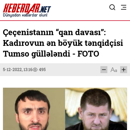
Çeçenistanın “qan davası”:
Kadırovun ən böyük tənqidçisi
Tumso güllələndi - FOTO
5-12-2022, 13:16
495