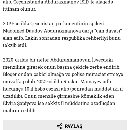
alıb. Çeçenistanda Abduraxmanov İŞİD-lə əlaqədə
ittiham olunur.
2019-cu ildə Çeçenistan parlamentinin spikeri
Maqomed Daudov Abduraxmanova qarşı “qan davası”
elan edib. Lakin sonradan respublika rəhbərliyi bunu
təkzib etdi.
2020-ci ildə bir nəfər Abduraxmanovun İsveçdəki
mənzilinə girərək onun başına çəkiclə zərbə endirib.
Bloqer ondan çəkici almağa və polisə müraciət etməyə
müvəffəq olub. 2021-ci ildə Ruslan Mamayev adlı
hücumçu 10 il həbs cəzası alıb (sonradan müddət iki il
uzadılıb). Onun mənzilə girməsinə köməklik edən
Elvira Şapiyeva isə səkkiz il müddətinə azadlıqdan
məhrum edilib.
PAYLAŞ