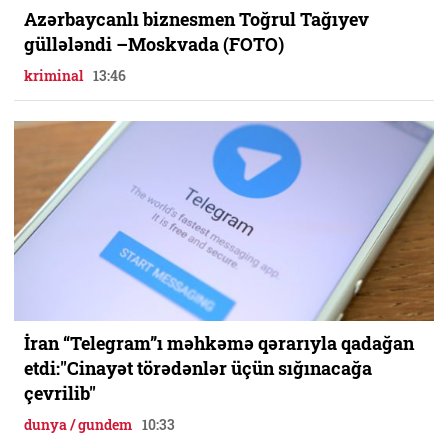
Azərbaycanlı biznesmen Toğrul Tağıyev
güllələndi –Moskvada (FOTO)
kriminal
13:46
İran “Telegram”ı məhkəmə qərarıyla qadağan
etdi:"Cinayət törədənlər üçün sığınacağa
çevrilib"
dunya / gundem
10:33