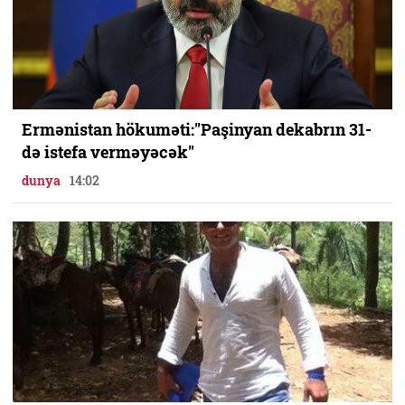
Ermənistan hökuməti:"Paşinyan dekabrın 31-
də istefa verməyəcək"
dunya
14:02