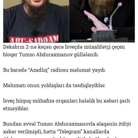
Dekabrın 2-nə keçən gecə İsveçdə müxalifətçi çeçen
bloqer Tumso Abduraxmanov güllələnib.
Bu barədə “Azadlıq” radiosu məlumat yayıb.
Məlumatı onun yoldaşları da təsdiqləyiblər.
İsveç hüquq-mühafizə orqanları hələlik bu xəbəri şərh
etməyiblər.
Bundan əvvəl Tumso Abduraxmanovla əlaqənin itdiyi
xəbər verilmişdi, hətta “Telegram” kanallarda