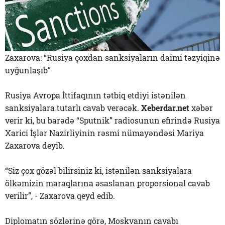
Zaxarova: “Rusiya çoxdan sanksiyaların daimi təzyiqinə
uyğunlaşıb”
Rusiya Avropa İttifaqının tətbiq etdiyi istənilən
sanksiyalara tutarlı cavab verəcək.
Xeberdar.net
xəbər
verir ki, bu barədə “Sputnik” radiosunun efirində Rusiya
Xarici İşlər Nazirliyinin rəsmi nümayəndəsi Mariya
Zaxarova deyib.
“Siz çox gözəl bilirsiniz ki, istənilən sanksiyalara
ölkəmizin maraqlarına əsaslanan proporsional cavab
verilir”, - Zaxarova qeyd edib.
Diplomatın sözlərinə görə, Moskvanın cavabı