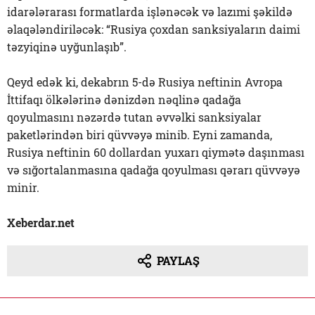
idarələrarası formatlarda işlənəcək və lazımi şəkildə
əlaqələndiriləcək: “Rusiya çoxdan sanksiyaların daimi
təzyiqinə uyğunlaşıb”.
Qeyd edək ki, dekabrın 5-də Rusiya neftinin Avropa
İttifaqı ölkələrinə dənizdən nəqlinə qadağa
qoyulmasını nəzərdə tutan əvvəlki sanksiyalar
paketlərindən biri qüvvəyə minib. Eyni zamanda,
Rusiya neftinin 60 dollardan yuxarı qiymətə daşınması
və sığortalanmasına qadağa qoyulması qərarı qüvvəyə
minir.
Xeberdar.net
PAYLAŞ