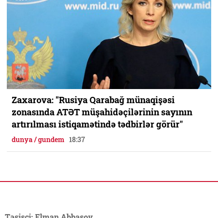
Zaxarova: "Rusiya Qarabağ münaqişəsi
zonasında ATƏT müşahidəçilərinin sayının
artırılması istiqamətində tədbirlər görür"
dunya / gundem
18:37
Təsisçi: Elman Abbasov