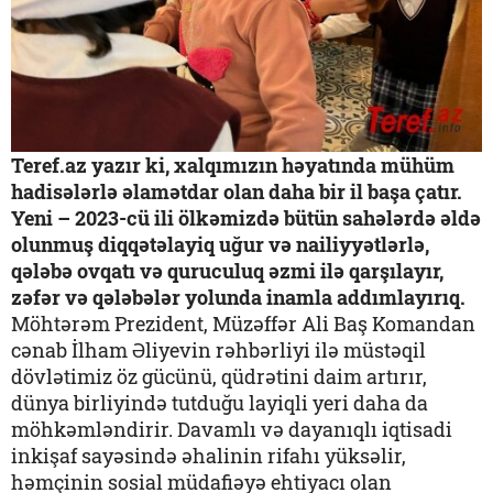
Teref.az yazır ki, xalqımızın həyatında mühüm
hadisələrlə əlamətdar olan daha bir il başa çatır.
Yeni – 2023-cü ili ölkəmizdə bütün sahələrdə əldə
olunmuş diqqətəlayiq uğur və nailiyyətlərlə,
qələbə ovqatı və quruculuq əzmi ilə qarşılayır,
zəfər və qələbələr yolunda inamla addımlayırıq.
Möhtərəm Prezident, Müzəffər Ali Baş Komandan
cənab İlham Əliyevin rəhbərliyi ilə müstəqil
dövlətimiz öz gücünü, qüdrətini daim artırır,
dünya birliyində tutduğu layiqli yeri daha da
möhkəmləndirir. Davamlı və dayanıqlı iqtisadi
inkişaf sayəsində əhalinin rifahı yüksəlir,
həmçinin sosial müdafiəyə ehtiyacı olan