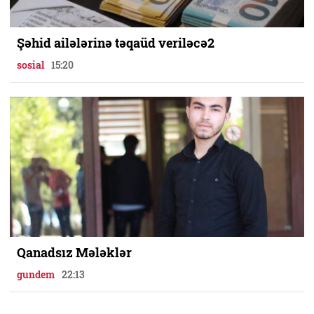
Şəhid ailələrinə təqaüd veriləcə2
sosial
15:20
Qanadsız Mələklər
gundem
22:13