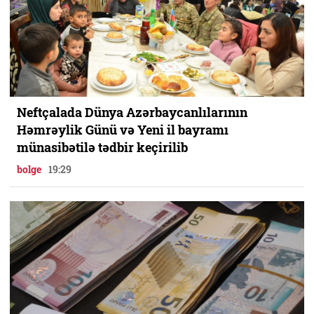
Neftçalada Dünya Azərbaycanlılarının
Həmrəylik Günü və Yeni il bayramı
münasibətilə tədbir keçirilib
bolge
19:29