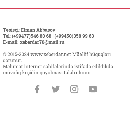
Təsisçi: Elman Abbasov
Tel: (+99477)546 80 68 | (+99450)358 99 63
E-mail: xeberdar70@mail.ru
© 2015-2024 www.xeberdar.net Müəllif hüquqları
qorunur.
Məlumat internet səhifələrində istifadə edildikdə
müvafiq keçidin qoyulması tələb olunur.