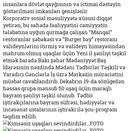
insanlara dövlət qayğısının və ictimai dəstəyin
göstərilməsi imkanları genişlənir.
Korporativ sosial məsuliyyətə xüsusi diqqət
yetirən, bu sahədə fəaliyyətini cəmiyyətin
tələbatına uyğun qurmağa çalışan “Manqal”
restoranlar şəbəkəsi və “Burger bəy” restoranı
valideynlərini itirmiş və valideyn himayəsindən
məhrum olmuş uşaqlar üçün Yeni il şənliyi təşkil
etmək barədə Bakı şəhər Mədəniyyət Baş
İdarəsinin nəzdində Mədəni Tədbirlər Təşkili və
Yaradıcı Gənclərlə İş üzrə Mərkəzin müraciətini
müsbət cavablandırıb. Dekabrın 19-da sözügedən
həssas qrupa mənsub 50 uşaq üçün maraqlı
bayram şənliyi təşkil olunub. Tədbir
iştirakçılarına bayram süfrəsi, hədiyyələr və
incəsənət ustalarının iştirakı ilə şou-proqram
təqdim edilib.