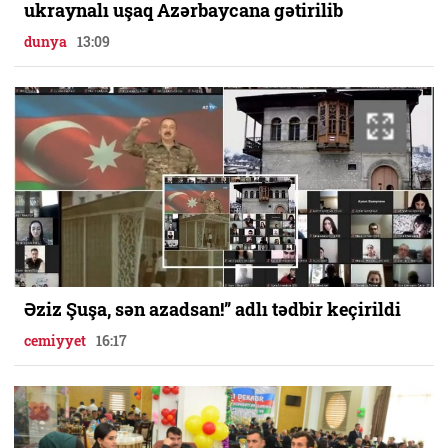
ukraynalı uşaq Azərbaycana gətirilib
dunya
13:09
Əziz Şuşa, sən azadsan!” adlı tədbir keçirildi
cemiyyet
16:17