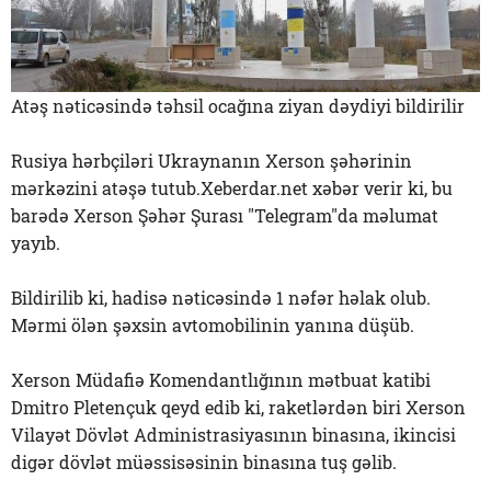
Atəş nəticəsində təhsil ocağına ziyan dəydiyi bildirilir
Rusiya hərbçiləri Ukraynanın Xerson şəhərinin
mərkəzini atəşə tutub.Xeberdar.net xəbər verir ki, bu
barədə Xerson Şəhər Şurası "Telegram"da məlumat
yayıb.
Bildirilib ki, hadisə nəticəsində 1 nəfər həlak olub.
Mərmi ölən şəxsin avtomobilinin yanına düşüb.
Xerson Müdafiə Komendantlığının mətbuat katibi
Dmitro Pletençuk qeyd edib ki, raketlərdən biri Xerson
Vilayət Dövlət Administrasiyasının binasına, ikincisi
digər dövlət müəssisəsinin binasına tuş gəlib.