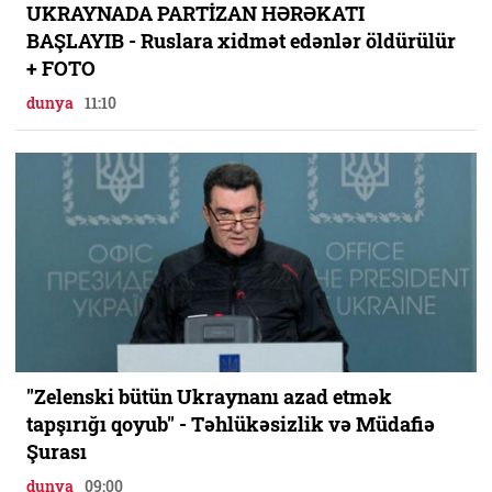
UKRAYNADA PARTİZAN HƏRƏKATI
BAŞLAYIB - Ruslara xidmət edənlər öldürülür
+ FOTO
dunya
11:10
"Zelenski bütün Ukraynanı azad etmək
tapşırığı qoyub" - Təhlükəsizlik və Müdafiə
Şurası
dunya
09:00