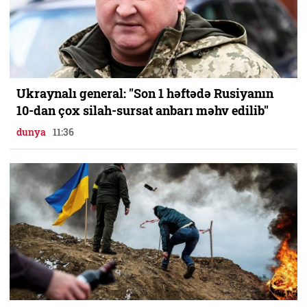
Ukraynalı general: "Son 1 həftədə Rusiyanın
10-dan çox silah-sursat anbarı məhv edilib"
dunya
11:36