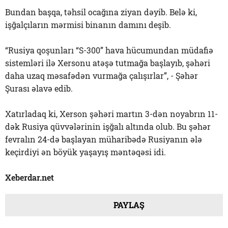
Bundan başqa, təhsil ocağına ziyan dəyib. Belə ki,
işğalçıların mərmisi binanın damını deşib.
“Rusiya qoşunları “S-300” hava hücumundan müdafiə
sistemləri ilə Xersonu atəşə tutmağa başlayıb, şəhəri
daha uzaq məsafədən vurmağa çalışırlar”, - Şəhər
Şurası əlavə edib.
Xatırladaq ki, Xerson şəhəri martın 3-dən noyabrın 11-
dək Rusiya qüvvələrinin işğalı altında olub. Bu şəhər
fevralın 24-də başlayan müharibədə Rusiyanın ələ
keçirdiyi ən böyük yaşayış məntəqəsi idi.
Xeberdar.net
PAYLAŞ