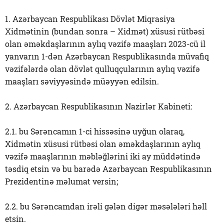
1. Azərbaycan Respublikası Dövlət Miqrasiya
Xidmətinin (bundan sonra – Xidmət) xüsusi rütbəsi
olan əməkdaşlarının aylıq vəzifə maaşları 2023-cü il
yanvarın 1-dən Azərbaycan Respublikasında müvafiq
vəzifələrdə olan dövlət qulluqçularının aylıq vəzifə
maaşları səviyyəsində müəyyən edilsin.
2. Azərbaycan Respublikasının Nazirlər Kabineti:
2.1. bu Sərəncamın 1-ci hissəsinə uyğun olaraq,
Xidmətin xüsusi rütbəsi olan əməkdaşlarının aylıq
vəzifə maaşlarının məbləğlərini iki ay müddətində
təsdiq etsin və bu barədə Azərbaycan Respublikasının
Prezidentinə məlumat versin;
2.2. bu Sərəncamdan irəli gələn digər məsələləri həll
etsin.