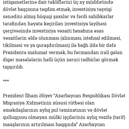
istiqamətlərinə dair təkliflərini üç ay müddətində
dövlət başçısına təqdim etmək, investisiya təşviqi
sənədini almış hüquqi şəxslər və fərdi sahibkarlar
tərəfindən həyata keçirilən investisiya layihəsi
çərçivəsində investisiya vəsaiti hesabına əsas
vəsaitlərin əldə olunması (alınması, istehsal edilməsi,
tikilməsi və ya quraşdırılması) ilə bağlı ildə bir dəfə
Prezidentə məlumat vermək, bu fərmandan irəli gələn
digər məsələlərin həlli üçün zəruri tədbirlər görmək
tapşırılıb.
***
Prezident İlham Əliyev “Azərbaycan Respublikası Dövlət
Miqrasiya Xidmətinin xüsusi rütbəsi olan
əməkdaşlarının aylıq pul təminatının və dövlət
qulluqçusu olmayan mülki işçilərinin aylıq vəzifə (tarif)
maaşlarının artırılması haqqında” Azərbaycan