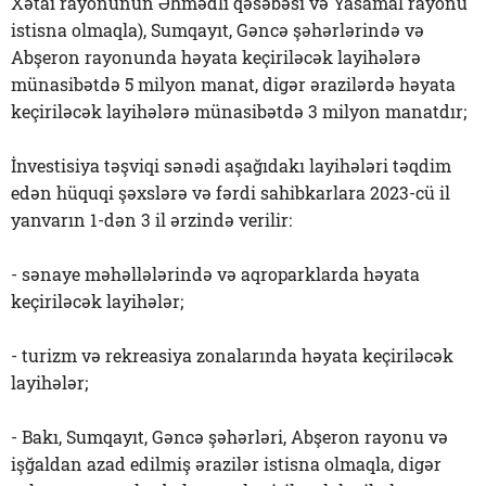
Xətai rayonunun Əhmədli qəsəbəsi və Yasamal rayonu
istisna olmaqla), Sumqayıt, Gəncə şəhərlərində və
Abşeron rayonunda həyata keçiriləcək layihələrə
münasibətdə 5 milyon manat, digər ərazilərdə həyata
keçiriləcək layihələrə münasibətdə 3 milyon manatdır;
İnvestisiya təşviqi sənədi aşağıdakı layihələri təqdim
edən hüquqi şəxslərə və fərdi sahibkarlara 2023-cü il
yanvarın 1-dən 3 il ərzində verilir:
- sənaye məhəllələrində və aqroparklarda həyata
keçiriləcək layihələr;
- turizm və rekreasiya zonalarında həyata keçiriləcək
layihələr;
- Bakı, Sumqayıt, Gəncə şəhərləri, Abşeron rayonu və
işğaldan azad edilmiş ərazilər istisna olmaqla, digər