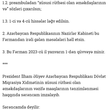
1.2. preambuladan “xüsusi rütbəsi olan əməkdaşlarının
və” sözləri çıxarılsın;
1.3. 1-ci və 4-cü hissələr ləğv edilsin.
2. Azərbaycan Respublikasının Nazirlər Kabineti bu
Fərmandan irəli gələn məsələləri həll etsin.
3. Bu Fərman 2023-cü il yanvarın 1-dən qüvvəyə minir.
***
Prezident İlham Əliyev Azərbaycan Respublikası Dövlət
Miqrasiya Xidmətinin xüsusi rütbəsi olan
əməkdaşlarının vəzifə maaşlarının tənzimlənməsi
haqqında sərəncam imzalayıb.
Sərəncamda deyilir: