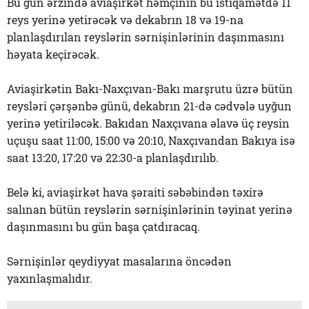
Bu gün ərzində aviaşirkət həmçinin bu istiqamətdə 11
reys yerinə yetirəcək və dekabrın 18 və 19-na
planlaşdırılan reyslərin sərnişinlərinin daşınmasını
həyata keçirəcək.
Aviaşirkətin Bakı-Naxçıvan-Bakı marşrutu üzrə bütün
reysləri çərşənbə günü, dekabrın 21-də cədvələ uyğun
yerinə yetiriləcək. Bakıdan Naxçıvana əlavə üç reysin
uçuşu saat 11:00, 15:00 və 20:10, Naxçıvandan Bakıya isə
saat 13:20, 17:20 və 22:30-a planlaşdırılıb.
Belə ki, aviaşirkət hava şəraiti səbəbindən təxirə
salınan bütün reyslərin sərnişinlərinin təyinat yerinə
daşınmasını bu gün başa çatdıracaq.
Sərnişinlər qeydiyyat masalarına öncədən
yaxınlaşmalıdır.