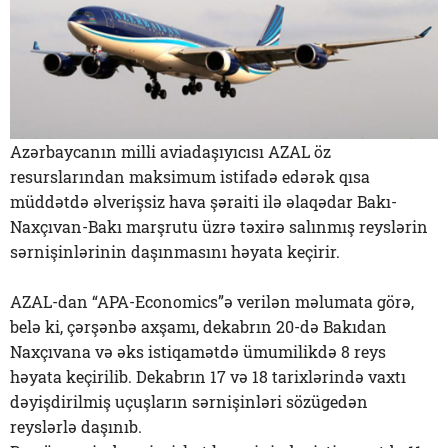
Azərbaycanın milli aviadaşıyıcısı AZAL öz
resurslarından maksimum istifadə edərək qısa
müddətdə əlverişsiz hava şəraiti ilə əlaqədar Bakı-
Naxçıvan-Bakı marşrutu üzrə təxirə salınmış reyslərin
sərnişinlərinin daşınmasını həyata keçirir.
AZAL-dan “APA-Economics”ə verilən məlumata görə,
belə ki, çərşənbə axşamı, dekabrın 20-də Bakıdan
Naxçıvana və əks istiqamətdə ümumilikdə 8 reys
həyata keçirilib. Dekabrın 17 və 18 tarixlərində vaxtı
dəyişdirilmiş uçuşların sərnişinləri sözügedən
reyslərlə daşınıb.