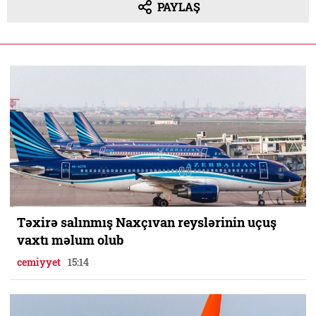
PAYLAŞ
Təxirə salınmış Naxçıvan reyslərinin uçuş
vaxtı məlum olub
cemiyyet
15:14