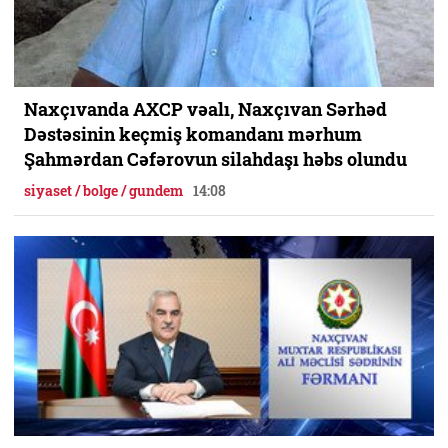
Naxçıvanda AXCP vəalı, Naxçıvan Sərhəd
Dəstəsinin keçmiş komandanı mərhum
Şahmərdan Cəfərovun silahdaşı həbs olundu
siyaset / bolge / gundem
14:08