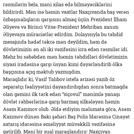
rəsmilərin belə, məni xilas edə bilməyəciklərini
bildirirdi. Mən isə həmin vaxtlar Naxçıvanda baş verən
özbaşınalıqların qarşısını almaq üçün Prezident İlham
Əliyevə və Birinci Vitse-Prezident Mehriban xanım
Əliyevaya müraciətlər edirdim. Dolayısıyla bu təhdid
mesajında hədəf təkcə mən deyildim, həm də
dövlətimizin ən ali iki vəzifəsini icra edən rəsmilər idi.
Məhz bu səbəbdən mən həmin təhdidləri dövlətimizin
siyasi iradəsinə qarşı üsyan kimi dəyərləndirib ölkə
başçısına açıq məktub yazmışdım.
Maraqlıdır ki, Vasif Talıbov istefa ərizəsi yazıb öz
separatçı fəaliyyətini dayandırdıqdan sonra batmaqda
olan gəmini ilk tərk edən “siçovul” mənimlə yanaşı
dövlət rəhbərlərinə qarşı barmaq silkələyən həmin
Asəm Kazımov olub. Əldə etdiyim məlumata görə, Asəm
Kazımov dünən Bakı şəhəri Baş Polis İdarəsinə Cinayət
axtarış idarəsinə əməliyyat müvəkkili vəzifəsinə
gətirilib. Məni bir sual maraqlandırır: Naxçıvan