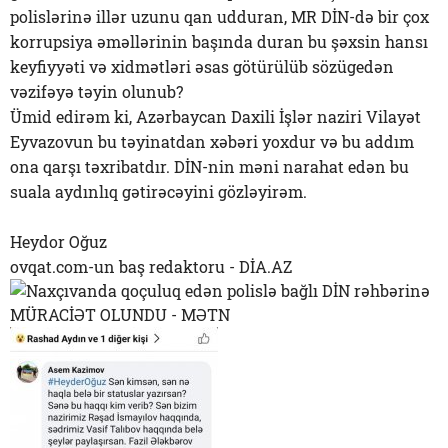
polislərinə illər uzunu qan udduran, MR DİN-də bir çox
korrupsiya əməllərinin başında duran bu şəxsin hansı
keyfiyyəti və xidmətləri əsas götürülüb sözügedən
vəzifəyə təyin olunub?
Ümid edirəm ki, Azərbaycan Daxili İşlər naziri Vilayət
Eyvazovun bu təyinatdan xəbəri yoxdur və bu addım
ona qarşı təxribatdır. DİN-nin məni narahat edən bu
suala aydınlıq gətirəcəyini gözləyirəm.
Heydor Oğuz
ovqat.com-un baş redaktoru - DİA.AZ