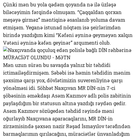
Çünki mən bu yola qədəm qoyanda nə ilə üzləşə
biləcəyimin fərqində olmuşam. “Çaqqaldan qorxan
meşəyə girməz” məntiqinə əsaslanıb yoluma davam
etmişəm. Yeganə istunad nöqtəm isə şeirlərimdən
birində yazdığım kimi “Kəfəni əyninə geyməyən xalqın
Vətəni əyninə kəfən geyinər” arqumenti olub.
Mən uzun sürən bu savaşda yalnız bir təhdidi
ictimailəşdirmişəm. Səbəbi isə həmin təhdidin mənim
şəxsimə qarşı yox, dövlətimizin suverenliyinə qarşı
yönəlməsi idi. Söhbət Naxçıvan MR DİN-nin 7-ci
şöbəsinin əməkdaşı Asəm Kazımov adlı polis zabitinin
paylaşdığım bir statusun altına yazdığı rəydən gedir.
Asəm Kazımov sözügedən təhdid rəyində məni
oğurlayıb Naxçıvana aparacaqlarını, MR DİN-in
zirzəmisində şəxsən nazir Rəşad İsmayılov tərəfindən
barmaqlarımın qırılacağını, müraciətlər ünvanladığım