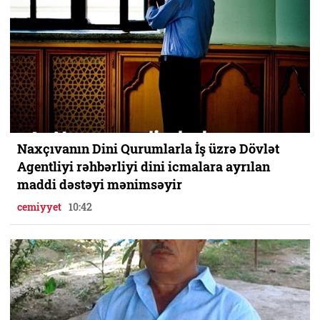
Naxçıvanın Dini Qurumlarla İş üzrə Dövlət
Agentliyi rəhbərliyi dini icmalara ayrılan
maddi dəstəyi mənimsəyir
cemiyyet
10:42