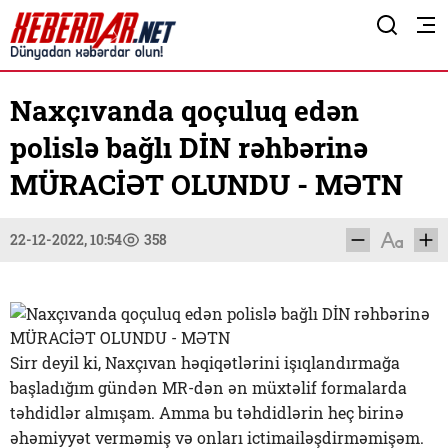
Naxçıvanda qoçuluq edən
polislə bağlı DİN rəhbərinə
MÜRACİƏT OLUNDU - MƏTN
22-12-2022, 10:54
358
Sirr deyil ki, Naxçıvan həqiqətlərini işıqlandırmağa
başladığım gündən MR-dən ən müxtəlif formalarda
təhdidlər almışam. Amma bu təhdidlərin heç birinə
əhəmiyyət verməmiş və onları ictimailəşdirməmişəm.