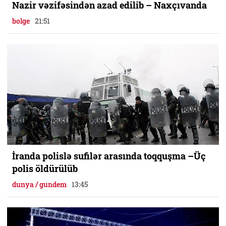
Nazir vəzifəsindən azad edilib – Naxçıvanda
bolge
21:51
İranda polislə sufilər arasında toqquşma –Üç
polis öldürülüb
dunya / gundem
13:45