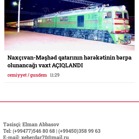
Naxçıvan-Məşhəd qatarının hərəkətinin bərpa
olunancağı vaxt AÇIQLANDI
cemiyyet / gundem
11:29
Təsisçi: Elman Abbasov
Tel: (+99477)546 80 68 | (+99450)358 99 63
E-mail: xeberdar70@mail.ru