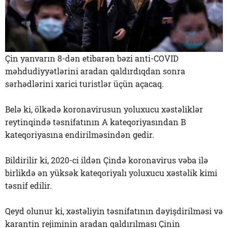
Çin yanvarın 8-dən etibarən bəzi anti-COVID
məhdudiyyətlərini aradan qaldırdıqdan sonra
sərhədlərini xarici turistlər üçün açacaq.
Belə ki, ölkədə koronavirusun yoluxucu xəstəliklər
reytinqində təsnifatının A kateqoriyasından B
kateqoriyasına endirilməsindən gedir.
Bildirilir ki, 2020-ci ildən Çində koronavirus vəba ilə
birlikdə ən yüksək kateqoriyalı yoluxucu xəstəlik kimi
təsnif edilir.
Qeyd olunur ki, xəstəliyin təsnifatının dəyişdirilməsi və
karantin rejiminin aradan qaldırılması Çinin