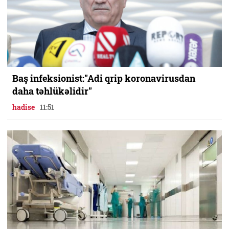
Baş infeksionist:"Adi qrip koronavirusdan
daha təhlükəlidir"
hadise
11:51