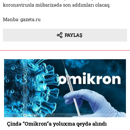
koronavirusla mübarizədə son addımları olacaq.
Mənbə: gazeta.ru
PAYLAŞ
Çində “Omikron”a yoluxma qeydə alındı