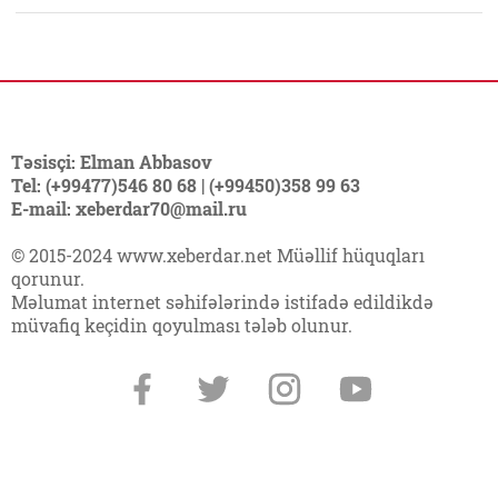
Təsisçi: Elman Abbasov
Tel: (+99477)546 80 68 | (+99450)358 99 63
E-mail: xeberdar70@mail.ru
© 2015-2024 www.xeberdar.net Müəllif hüquqları
qorunur.
Məlumat internet səhifələrində istifadə edildikdə
müvafiq keçidin qoyulması tələb olunur.