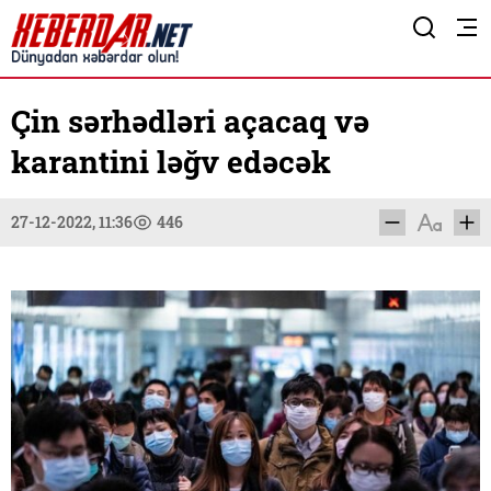
Çin sərhədləri açacaq və
karantini ləğv edəcək
27-12-2022, 11:36
446