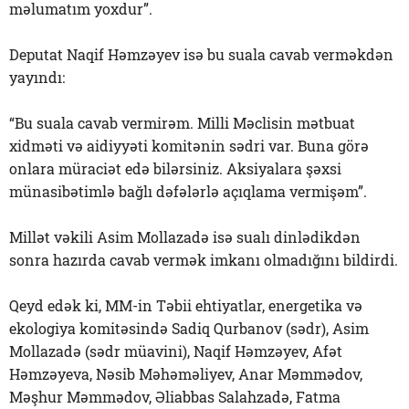
məlumatım yoxdur”.
Deputat Naqif Həmzəyev isə bu suala cavab verməkdən
yayındı:
“Bu suala cavab vermirəm. Milli Məclisin mətbuat
xidməti və aidiyyəti komitənin sədri var. Buna görə
onlara müraciət edə bilərsiniz. Aksiyalara şəxsi
münasibətimlə bağlı dəfələrlə açıqlama vermişəm”.
Millət vəkili Asim Mollazadə isə sualı dinlədikdən
sonra hazırda cavab vermək imkanı olmadığını bildirdi.
Qeyd edək ki, MM-in Təbii ehtiyatlar, energetika və
ekologiya komitəsində Sadiq Qurbanov (sədr), Asim
Mollazadə (sədr müavini), Naqif Həmzəyev, Afət
Həmzəyeva, Nəsib Məhəməliyev, Anar Məmmədov,
Məşhur Məmmədov, Əliabbas Salahzadə, Fatma