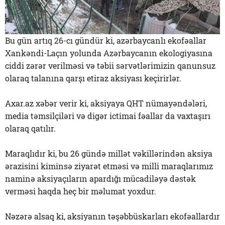
Bu gün artıq 26-cı gündür ki, azərbaycanlı ekofəallar
Xankəndi-Laçın yolunda Azərbaycanın ekologiyasına
ciddi zərər verilməsi və təbii sərvətlərimizin qanunsuz
olaraq talanına qarşı etiraz aksiyası keçirirlər.
Axar.az xəbər verir ki, aksiyaya QHT nümayəndələri,
media təmsilçiləri və digər ictimai fəallar da vaxtaşırı
olaraq qatılır.
Maraqlıdır ki, bu 26 gündə millət vəkillərindən aksiya
ərazisini kiminsə ziyarət etməsi və milli maraqlarımız
naminə aksiyaçıların apardığı mücadiləyə dəstək
verməsi haqda heç bir məlumat yoxdur.
Nəzərə alsaq ki, aksiyanın təşəbbüskarları ekofəallardır