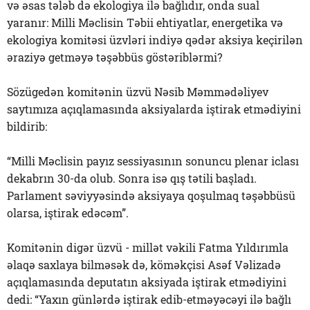
və əsas tələb də ekologiya ilə bağlıdır, onda sual
yaranır: Milli Məclisin Təbii ehtiyatlar, energetika və
ekologiya komitəsi üzvləri indiyə qədər aksiya keçirilən
əraziyə getməyə təşəbbüs göstəriblərmi?
Sözügedən komitənin üzvü Nəsib Məmmədəliyev
saytımıza açıqlamasında aksiyalarda iştirak etmədiyini
bildirib:
“Milli Məclisin payız sessiyasının sonuncu plenar iclası
dekabrın 30-da olub. Sonra isə qış tətili başladı.
Parlament səviyyəsində aksiyaya qoşulmaq təşəbbüsü
olarsa, iştirak edəcəm”.
Komitənin digər üzvü - millət vəkili Fatma Yıldırımla
əlaqə saxlaya bilməsək də, köməkçisi Asəf Vəlizadə
açıqlamasında deputatın aksiyada iştirak etmədiyini
dedi: “Yaxın günlərdə iştirak edib-etməyəcəyi ilə bağlı