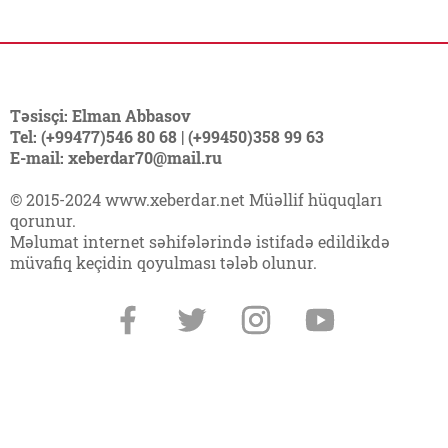
Təsisçi: Elman Abbasov
Tel: (+99477)546 80 68 | (+99450)358 99 63
E-mail: xeberdar70@mail.ru
© 2015-2024 www.xeberdar.net Müəllif hüquqları
qorunur.
Məlumat internet səhifələrində istifadə edildikdə
müvafiq keçidin qoyulması tələb olunur.