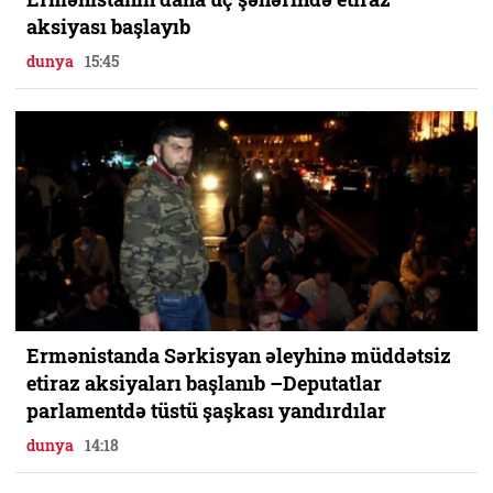
aksiyası başlayıb
dunya
15:45
Ermənistanda Sərkisyan əleyhinə müddətsiz
etiraz aksiyaları başlanıb –Deputatlar
parlamentdə tüstü şaşkası yandırdılar
dunya
14:18