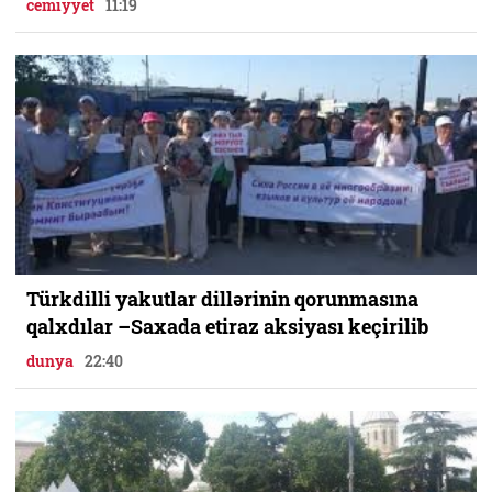
cemiyyet
11:19
Türkdilli yakutlar dillərinin qorunmasına
qalxdılar –Saxada etiraz aksiyası keçirilib
dunya
22:40