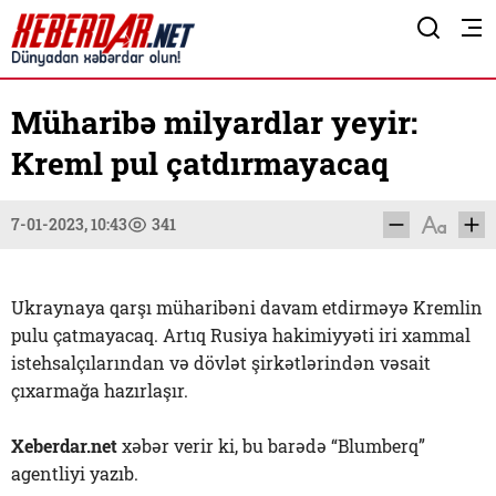
Müharibə milyardlar yeyir:
Kreml pul çatdırmayacaq
7-01-2023, 10:43
341
Ukraynaya qarşı müharibəni davam etdirməyə Kremlin
pulu çatmayacaq. Artıq Rusiya hakimiyyəti iri xammal
istehsalçılarından və dövlət şirkətlərindən vəsait
çıxarmağa hazırlaşır.
Xeberdar.net
xəbər verir ki, bu barədə “Blumberq”
agentliyi yazıb.