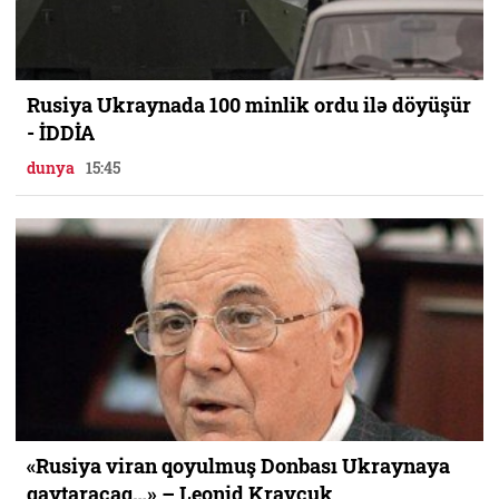
Rusiya Ukraynada 100 minlik ordu ilə döyüşür
- İDDİA
dunya
15:45
«Rusiya viran qoyulmuş Donbası Ukraynaya
qaytaracaq…» – Leonid Kravçuk