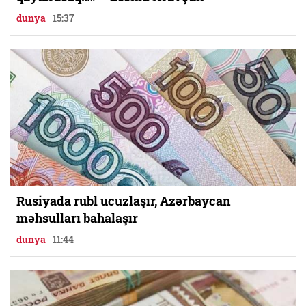
dunya
15:37
Rusiyada rubl ucuzlaşır, Azərbaycan
məhsulları bahalaşır
dunya
11:44