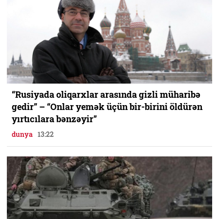
“Rusiyada oliqarxlar arasında gizli müharibə
gedir” – “Onlar yemək üçün bir-birini öldürən
yırtıcılara bənzəyir”
dunya
13:22