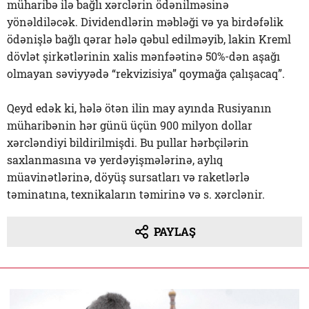
müharibə ilə bağlı xərclərin ödənilməsinə
yönəldiləcək. Dividendlərin məbləği və ya birdəfəlik
ödənişlə bağlı qərar hələ qəbul edilməyib, lakin Kreml
dövlət şirkətlərinin xalis mənfəətinə 50%-dən aşağı
olmayan səviyyədə “rekvizisiya” qoymağa çalışacaq”.
Qeyd edək ki, hələ ötən ilin may ayında Rusiyanın
müharibənin hər günü üçün 900 milyon dollar
xərcləndiyi bildirilmişdi. Bu pullar hərbçilərin
saxlanmasına və yerdəyişmələrinə, aylıq
müavinətlərinə, döyüş sursatları və raketlərlə
təminatına, texnikaların təmirinə və s. xərclənir.
PAYLAŞ