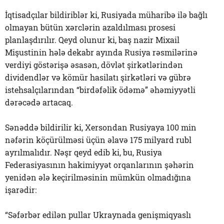
İqtisadçılar bildiriblər ki, Rusiyada müharibə ilə bağlı
olmayan bütün xərclərin azaldılması prosesi
planlaşdırılır. Qeyd olunur ki, baş nazir Mixail
Mişustinin hələ dekabr ayında Rusiya rəsmilərinə
verdiyi göstərişə əsasən, dövlət şirkətlərindən
dividendlər və kömür hasilatı şirkətləri və gübrə
istehsalçılarından “birdəfəlik ödəmə” əhəmiyyətli
dərəcədə artacaq.
Sənəddə bildirilir ki, Xersondan Rusiyaya 100 min
nəfərin köçürülməsi üçün əlavə 175 milyard rubl
ayrılmalıdır. Nəşr qeyd edib ki, bu, Rusiya
Federasiyasının hakimiyyət orqanlarının şəhərin
yenidən ələ keçirilməsinin mümkün olmadığına
işarədir:
“Səfərbər edilən pullar Ukraynada genişmiqyaslı