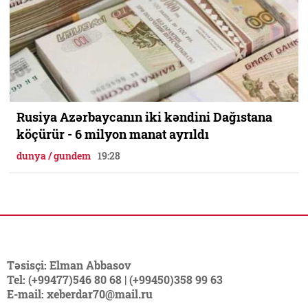
Rusiya Azərbaycanın iki kəndini Dağıstana
köçürür - 6 milyon manat ayrıldı
dunya / gundem
19:28
Təsisçi: Elman Abbasov
Tel: (+99477)546 80 68 | (+99450)358 99 63
E-mail: xeberdar70@mail.ru