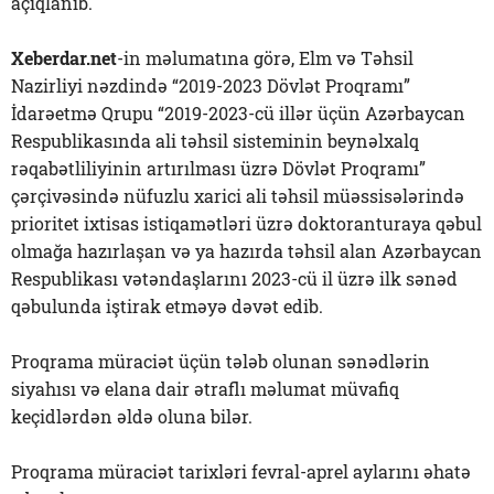
açıqlanıb.
Xeberdar.net
-in məlumatına görə, Elm və Təhsil
Nazirliyi nəzdində “2019-2023 Dövlət Proqramı”
İdarəetmə Qrupu “2019-2023-cü illər üçün Azərbaycan
Respublikasında ali təhsil sisteminin beynəlxalq
rəqabətliliyinin artırılması üzrə Dövlət Proqramı”
çərçivəsində nüfuzlu xarici ali təhsil müəssisələrində
prioritet ixtisas istiqamətləri üzrə doktoranturaya qəbul
olmağa hazırlaşan və ya hazırda təhsil alan Azərbaycan
Respublikası vətəndaşlarını 2023-cü il üzrə ilk sənəd
qəbulunda iştirak etməyə dəvət edib.
Proqrama müraciət üçün tələb olunan sənədlərin
siyahısı və elana dair ətraflı məlumat müvafiq
keçidlərdən əldə oluna bilər.
Proqrama müraciət tarixləri fevral-aprel aylarını əhatə