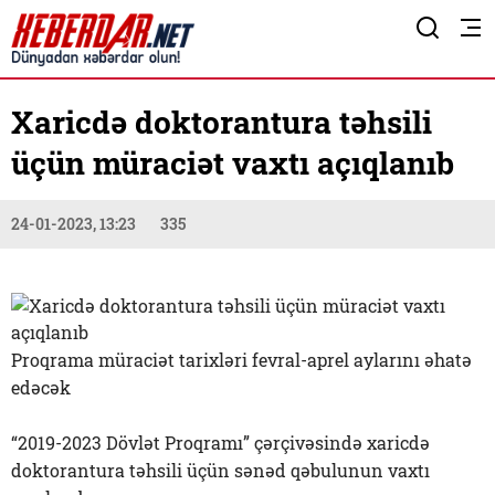
Xaricdə doktorantura təhsili
üçün müraciət vaxtı açıqlanıb
24-01-2023, 13:23
335
Proqrama müraciət tarixləri fevral-aprel aylarını əhatə
edəcək
“2019-2023 Dövlət Proqramı” çərçivəsində xaricdə
doktorantura təhsili üçün sənəd qəbulunun vaxtı