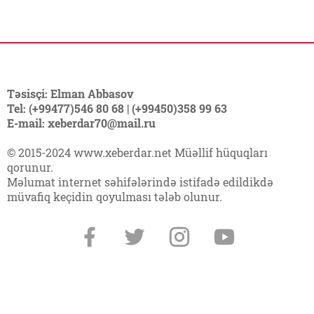
Təsisçi: Elman Abbasov
Tel: (+99477)546 80 68 | (+99450)358 99 63
E-mail: xeberdar70@mail.ru
© 2015-2024 www.xeberdar.net Müəllif hüquqları
qorunur.
Məlumat internet səhifələrində istifadə edildikdə
müvafiq keçidin qoyulması tələb olunur.