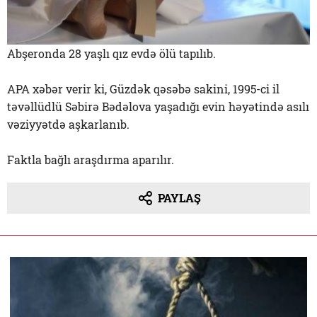
Abşeronda 28 yaşlı qız evdə ölü tapılıb.
APA xəbər verir ki, Güzdək qəsəbə sakini, 1995-ci il
təvəllüdlü Səbirə Bədəlova yaşadığı evin həyətində asılı
vəziyyətdə aşkarlanıb.
Faktla bağlı araşdırma aparılır.
PAYLAŞ