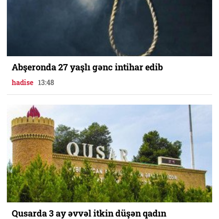
Abşeronda 27 yaşlı gənc intihar edib
hadise
13:48
Qusarda 3 ay əvvəl itkin düşən qadın