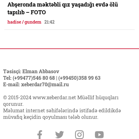
Abşeronda məktəbli qız yaşadığı evdə ölü
tapılıb – FOTO
hadise / gundem
21:42
Təsisçi: Elman Abbasov
Tel: (+99477)546 80 68 | (+99450)358 99 63
E-mail: xeberdar70@mail.ru
© 2015-2024 www.xeberdar.net Müəllif hüquqları
qorunur.
Məlumat internet səhifələrində istifadə edildikdə
müvafiq keçidin qoyulması tələb olunur.