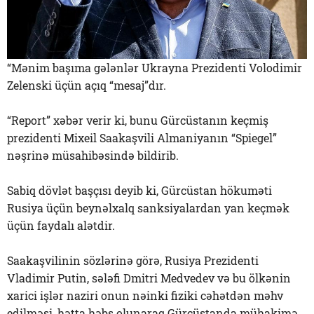
“Mənim başıma gələnlər Ukrayna Prezidenti Volodimir
Zelenski üçün açıq “mesaj”dır.
“Report” xəbər verir ki, bunu Gürcüstanın keçmiş
prezidenti Mixeil Saakaşvili Almaniyanın “Spiegel”
nəşrinə müsahibəsində bildirib.
Sabiq dövlət başçısı deyib ki, Gürcüstan hökuməti
Rusiya üçün beynəlxalq sanksiyalardan yan keçmək
üçün faydalı alətdir.
Saakaşvilinin sözlərinə görə, Rusiya Prezidenti
Vladimir Putin, sələfi Dmitri Medvedev və bu ölkənin
xarici işlər naziri onun nəinki fiziki cəhətdən məhv
edilməsi, hətta həbs olunaraq Gürcüstanda mühakimə