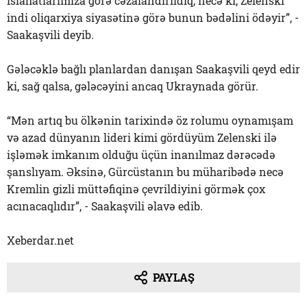
islahatlarımıza görə cəzalandırıldıq, necə ki, Zelenski
indi oliqarxiya siyasətinə görə bunun bədəlini ödəyir”, -
Saakaşvili deyib.
Gələcəklə bağlı planlardan danışan Saakaşvili qeyd edir
ki, sağ qalsa, gələcəyini ancaq Ukraynada görür.
“Mən artıq bu ölkənin tarixində öz rolumu oynamışam
və azad dünyanın lideri kimi gördüyüm Zelenski ilə
işləmək imkanım olduğu üçün inanılmaz dərəcədə
şanslıyam. Əksinə, Gürcüstanın bu müharibədə necə
Kremlin gizli müttəfiqinə çevrildiyini görmək çox
acınacaqlıdır”, - Saakaşvili əlavə edib.
Xeberdar.net
PAYLAŞ