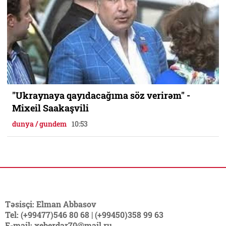
"Ukraynaya qayıdacağıma söz verirəm" -
Mixeil Saakaşvili
dunya / gundem
10:53
Təsisçi: Elman Abbasov
Tel: (+99477)546 80 68 | (+99450)358 99 63
E-mail: xeberdar70@mail.ru