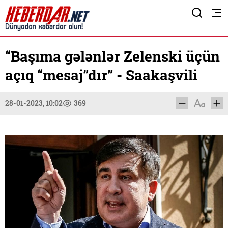
“Başıma gələnlər Zelenski üçün
açıq “mesaj”dır” - Saakaşvili
28-01-2023, 10:02
369