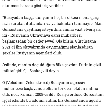
olunması barədə göstəriş veriblər.
“Rusiyadan başqa dünyanın heç bir ölkəsi mənə qarşı
irəli sürülən ittihamları və ya hökmləri tanımayıb. Mən
Gürcüstana qayıtmaq istəyirdim, amma vaxt əlverişsiz
idi - Rusiyanın Ukraynaya qarşı müharibəsi
başlamazdan bir qədər əvvəl. Ola bilsin, Gürcüstana
2021-ci ilin oktyabrında qayıtmağımı planlaşdıran
şəxslər Rusiyanın agentləri olub.
Əslində, mənim doğulduğum ölkə çoxdan Putinin gizli
müttəfiqidir”, - Saakaşvili deyib.
O (Volodimir Zelenski-red) Rusiyanın aqressiv
müharibəsi başlayanda ölkəni tərk etməkdən imtina
etdi, necə ki, mən 2008-ci ildə Rusiya ordusu Gürcüstanı
işğal edəndə bu addımı atdım. Biz Gürcüstanda uğurlu