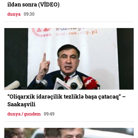
ildən sonra (VİDEO)
dunya
09:30
“Oliqarxik idarəçilik tezliklə başa çatacaq” –
Saakaşvili
dunya / gundem
09:49