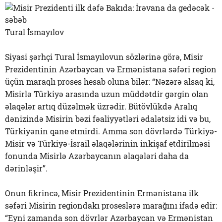
Tural İsmayılov
Siyasi şərhçi Tural İsmayılovun sözlərinə görə, Misir
Prezidentinin Azərbaycan və Ermənistana səfəri region
üçün maraqlı proses hesab oluna bilər: “Nəzərə alsaq ki,
Misirlə Türkiyə arasında uzun müddətdir gərgin olan
əlaqələr artıq düzəlmək üzrədir. Bütövlükdə Aralıq
dənizində Misirin bəzi fəaliyyətləri ədalətsiz idi və bu,
Türkiyənin qane etmirdi. Amma son dövrlərdə Türkiyə-
Misir və Türkiyə-İsrail əlaqələrinin inkişaf etdirilməsi
fonunda Misirlə Azərbaycanın əlaqələri daha da
dərinləşir”.
Onun fikrincə, Misir Prezidentinin Ermənistana ilk
səfəri Misirin regiondakı proseslərə marağını ifadə edir:
“Eyni zamanda son dövrlər Azərbaycan və Ermənistan