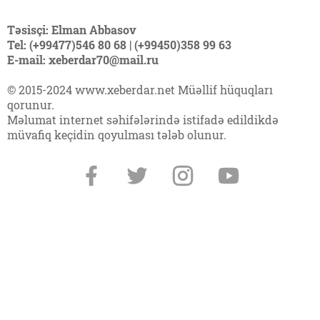
Təsisçi: Elman Abbasov
Tel: (+99477)546 80 68 | (+99450)358 99 63
E-mail: xeberdar70@mail.ru
© 2015-2024 www.xeberdar.net Müəllif hüquqları
qorunur.
Məlumat internet səhifələrində istifadə edildikdə
müvafiq keçidin qoyulması tələb olunur.