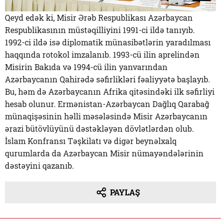
Qeyd edək ki, Misir Ərəb Respublikası Azərbaycan
Respublikasının müstəqilliyini 1991-ci ildə tanıyıb.
1992-ci ildə isə diplomatik münasibətlərin yaradılması
haqqında rotokol imzalanıb. 1993-cü ilin aprelindən
Misirin Bakıda və 1994-cü ilin yanvarından
Azərbaycanın Qahirədə səfirlikləri fəaliyyətə başlayıb.
Bu, həm də Azərbaycanın Afrika qitəsindəki ilk səfirliyi
hesab olunur. Ermənistan-Azərbaycan Dağlıq Qarabağ
münaqişəsinin həlli məsələsində Misir Azərbaycanın
ərazi bütövlüyünü dəstəkləyən dövlətlərdən olub.
İslam Konfransı Təşkilatı və digər beynəlxalq
qurumlarda da Azərbaycan Misir nümayəndələrinin
dəstəyini qazanıb.
PAYLAŞ