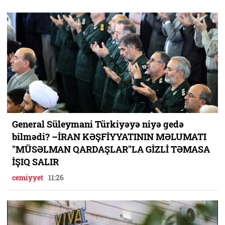
General Süleymani Türkiyəyə niyə gedə
bilmədi? –İRAN KƏŞFİYYATININ MƏLUMATI
"MÜSƏLMAN QARDAŞLAR"LA GİZLİ TƏMASA
İŞIQ SALIR
cemiyyet
11:26