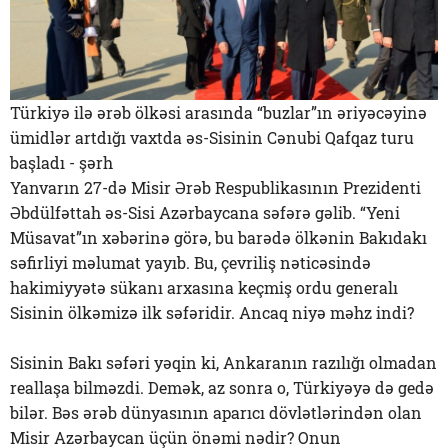
Türkiyə ilə ərəb ölkəsi arasında “buzlar”ın əriyəcəyinə
ümidlər artdığı vaxtda əs-Sisinin Cənubi Qafqaz turu
başladı - şərh
Yanvarın 27-də Misir Ərəb Respublikasının Prezidenti
Əbdülfəttah əs-Sisi Azərbaycana səfərə gəlib. “Yeni
Müsavat”ın xəbərinə görə, bu barədə ölkənin Bakıdakı
səfirliyi məlumat yayıb. Bu, çevriliş nəticəsində
hakimiyyətə sükanı arxasına keçmiş ordu generalı
Sisinin ölkəmizə ilk səfəridir. Ancaq niyə məhz indi?
Sisinin Bakı səfəri yəqin ki, Ankaranın razılığı olmadan
reallaşa bilməzdi. Demək, az sonra o, Türkiyəyə də gedə
bilər. Bəs ərəb dünyasının aparıcı dövlətlərindən olan
Misir Azərbaycan üçün önəmi nədir? Onun