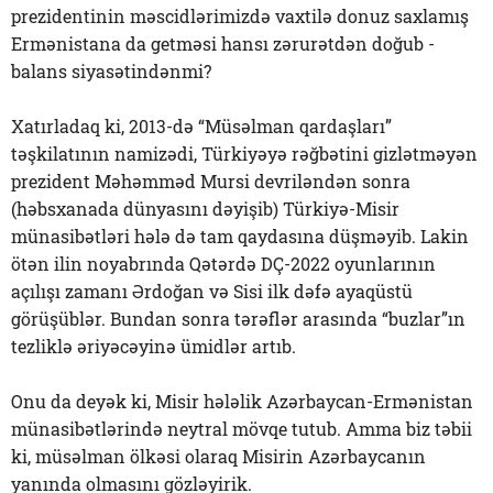
prezidentinin məscidlərimizdə vaxtilə donuz saxlamış
Ermənistana da getməsi hansı zərurətdən doğub -
balans siyasətindənmi?
Xatırladaq ki, 2013-də “Müsəlman qardaşları”
təşkilatının namizədi, Türkiyəyə rəğbətini gizlətməyən
prezident Məhəmməd Mursi devriləndən sonra
(həbsxanada dünyasını dəyişib) Türkiyə-Misir
münasibətləri hələ də tam qaydasına düşməyib. Lakin
ötən ilin noyabrında Qətərdə DÇ-2022 oyunlarının
açılışı zamanı Ərdoğan və Sisi ilk dəfə ayaqüstü
görüşüblər. Bundan sonra tərəflər arasında “buzlar”ın
tezliklə əriyəcəyinə ümidlər artıb.
Onu da deyək ki, Misir hələlik Azərbaycan-Ermənistan
münasibətlərində neytral mövqe tutub. Amma biz təbii
ki, müsəlman ölkəsi olaraq Misirin Azərbaycanın
yanında olmasını gözləyirik.