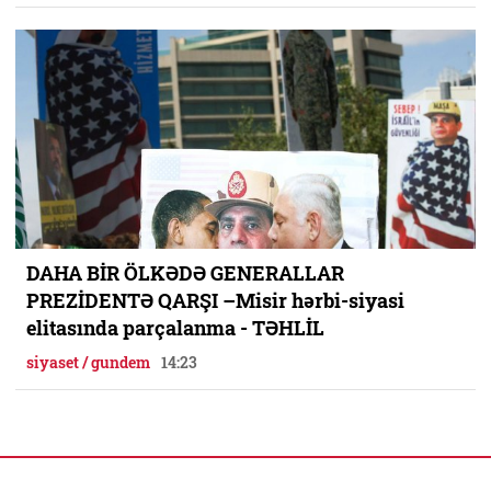
DAHA BİR ÖLKƏDƏ GENERALLAR
PREZİDENTƏ QARŞI –Misir hərbi-siyasi
elitasında parçalanma - TƏHLİL
siyaset / gundem
14:23