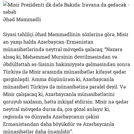
Əhəd Məmmədli
Siyasi təhlilçi Əhəd Məmmədlinin sözlərinə görə, Misir
ən yaxşı halda Azərbaycan-Ermənistan
münasibətlərində neytral mövqedə qalacaq: “Nəzərə
alsaq ki, Məhəmməd Mursinin devrilməsindən və
Əbdülfəttah əs-Sisinin hakimiyyətə gəlməsindən sonra
Türkiyə ilə Misir arasında münasibətlər kifayət qədər
gərginləşdi. Amma düşünürəm ki, Azərbaycanla
münasibəti Türkiyə ilə münasibətinə paralel deyil. Və
Misir çalışacaq ki, Azərbaycanla münasibətlərini
qoruyub saxlasın, hətta inkişaf etdirsin. Misir nə qədər
neytral mövqedə dursa da, çox gözəl anlayır ki,
regionda və dünyada Azərbaycanın çəkisi
Ermənistandan daha böyükdür və Azərbaycanla
münasibətlər daha önəmlidir”.