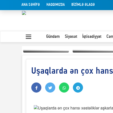
ANA SƏHİFƏ
HAQQIMIZDA
BİZİMLƏ ƏLAQƏ
Gündəm
Siyasət
İqtisadiyyat
Cəm
Uşaqlarda ən çox hansı
Yaxın Şərqdəki
müharibənin qısa
Olduğu kimi görünən
təhlili
insan