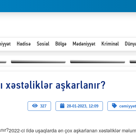
iyyət
Hadisə
Sosial
Bölgə
Mədəniyyət
Kriminal
Düny
Hər an ən çətin savaşa
 xəstəliklər aşkarlanır?
Paytaxta giriş vizası —
hazır olmalıyıq-
“
"Xoş gəldin, cibində
ZƏLİMXAN
d
pul varsa.”
MƏMMƏDLİ YAZIR
n
327
28-01-2023, 12:09
cemiyyet
2022-ci ildə uşaqlarda ən çox aşkarlanan xəstəliklər məlu