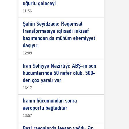
uğurlu gələcəyi
11:56
Şahin Seyidzadə: Rəqəmsal
transformasiya iqtisadi inkişaf
baxımından da mühüm əhəmiyyət
daşıyır.
12:09
İran Səhiyyə Nazirliyi: ABŞ-ın son
hücumlarında 50 nəfər ölüb, 500-
dən çox yaralı var
16:17
İranın hücumundan sonra
aeroportu bağladılar
13:57
Bəzi rayonlarda leysan yağdı: Ən