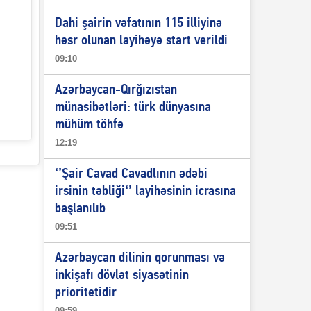
Dahi şairin vəfatının 115 illiyinə
həsr olunan layihəyə start verildi
09:10
Azərbaycan-Qırğızıstan
münasibətləri: türk dünyasına
mühüm töhfə
12:19
‘’Şair Cavad Cavadlının ədəbi
irsinin təbliği‘’ layihəsinin icrasına
başlanılıb
09:51
Azərbaycan dilinin qorunması və
inkişafı dövlət siyasətinin
prioritetidir
09:59