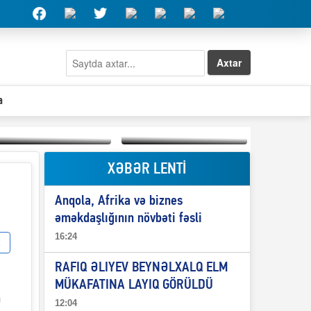
Axtar
a
XƏBƏR LENTİ
Elşad Abdullayevin
erməniləri
Qeyri-səlis məntiq və
maliyyələşdirən oğlu
Anqola, Afrika və biznes
il-nitq” elmimizə
niyə Azərbaycana
ələr verdi?
ekstradisiya olunmur?
əməkdaşlığının növbəti fəsli
16:24
RAFIQ ƏLIYEV BEYNƏLXALQ ELM
MÜKAFATINA LAYIQ GÖRÜLDÜ
m
12:04