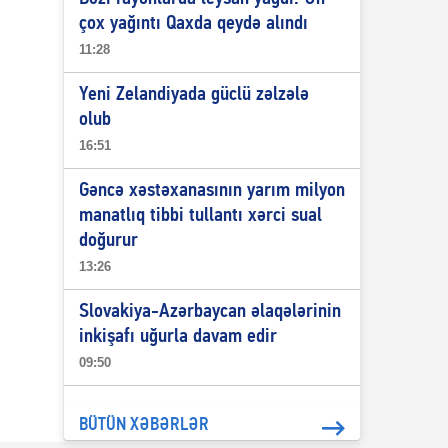
çox yağıntı Qaxda qeydə alındı
11:28
Yeni Zelandiyada güclü zəlzələ
olub
16:51
Gəncə xəstəxanasının yarım milyon
manatlıq tibbi tullantı xərci sual
doğurur
13:26
Slovakiya-Azərbaycan əlaqələrinin
inkişafı uğurla davam edir
09:50
BÜTÜN XƏBƏRLƏR