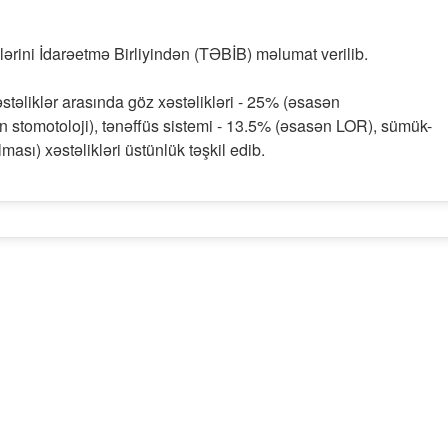
ərini İdarəetmə Birliyindən (TƏBİB) məlumat verilib.
xəstəliklər arasında göz xəstəlikləri - 25% (əsasən
 stomotoloji), tənəffüs sistemi - 13.5% (əsasən LOR), sümük-
sı) xəstəlikləri üstünlük təşkil edib.