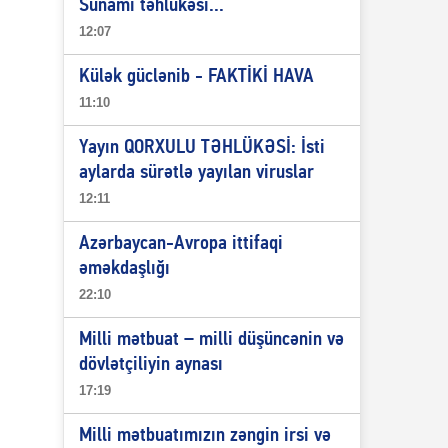
Sunami təhlükəsi...
12:07
Külək güclənib - FAKTİKİ HAVA
11:10
Yayın QORXULU TƏHLÜKƏSİ: İsti
aylarda sürətlə yayılan viruslar
12:11
Azərbaycan-Avropa ittifaqi
əməkdaşlığı
22:10
Milli mətbuat – milli düşüncənin və
dövlətçiliyin aynası
17:19
Milli mətbuatımızın zəngin irsi və