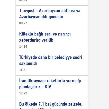
1 avqust - Azərbaycan əlifbası və
Azərbaycan dili günüdür
00:27
Küləklə bağlı sarı və narıncı
xəbərdarlıq verilib
14:14
Türkiyədə daha bir bələdiyyə sədri
saxlanıldı
11:21
İran Ukraynanı raketlərlə vurmağı
planlaşdırır - KİV
17:22
Bu ölkədə 7,1 bal gücündə zəlzələ: