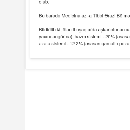
olub.
Bu barədə Medicina.az -a Tibbi Ərazi Bölməl
Bildirilib ki, ötən il uşaqlarda aşkar olunan 
yaxındangörmə), həzm sistemi - 20% (əsasən
əzələ sistemi - 12.3% (əsasən qamətin pozulma