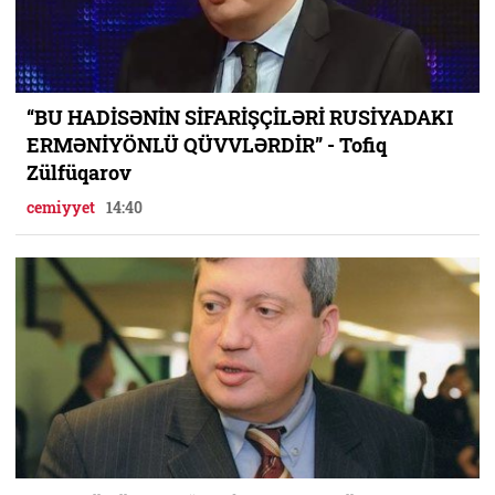
“BU HADİSƏNİN SİFARİŞÇİLƏRİ RUSİYADAKI
ERMƏNİYÖNLÜ QÜVVLƏRDİR” - Tofiq
Zülfüqarov
cemiyyet
14:40