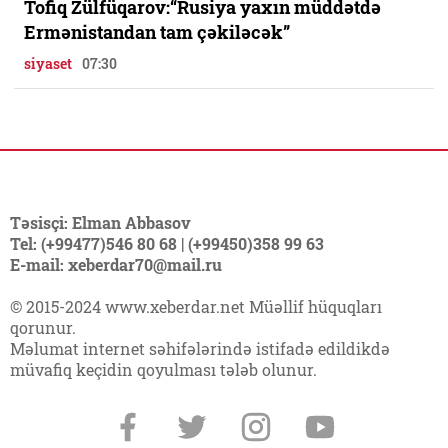
Tofiq Zülfüqarov:“Rusiya yaxın müddətdə
Ermənistandan tam çəkiləcək”
siyaset
07:30
Təsisçi: Elman Abbasov
Tel: (+99477)546 80 68 | (+99450)358 99 63
E-mail: xeberdar70@mail.ru
© 2015-2024 www.xeberdar.net Müəllif hüquqları
qorunur.
Məlumat internet səhifələrində istifadə edildikdə
müvafiq keçidin qoyulması tələb olunur.