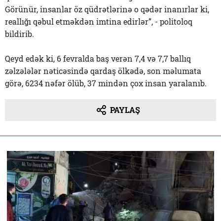
Görünür, insanlar öz qüdrətlərinə o qədər inanırlar ki,
reallığı qəbul etməkdən imtina edirlər”, - politoloq
bildirib.
Qeyd edək ki, 6 fevralda baş verən 7,4 və 7,7 ballıq
zəlzələlər nəticəsində qardaş ölkədə, son məlumata
görə, 6234 nəfər ölüb, 37 mindən çox insan yaralanıb.
PAYLAŞ