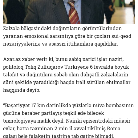
Zəlzələ bölgəsindəki dağıntıların görüntülərindən
yaranan emosional sarsıntıya görə bir çoxları sui-qəsd
nəzəriyyələrinə və əsassız ittihamlara qapıldılar.
Axar.az xəbər verir ki, bunu sabiq xarici işlər naziri,
politoloq Tofiq Zülfüqarov Türkiyədə 6 fevralda böyük
tələfat və dağıntılara səbəb olan dəhşətli zəlzələlərin
süni şəkildə yaradıldığı haqda irəli sürülən ehtimallar
haqqında deyib.
“Bəşəriyyət 17 km dərinlikdə yüzlərlə nüvə bombasının
gücünə bərabər partlayış təşkil edə biləcək
texnologiyaya malik deyil. Nəinki episentrdəki müasir
evlər, hətta təxminən 2 min il əvvəl tikilmiş Roma
qalası belə fəlakətin təsirinə tab gətirə bilmədi.