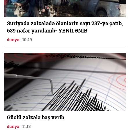
Suriyada zəlzələdə ölənlərin sayı 237-yə çatıb,
639 nəfər yaralanıb- YENİLƏNİB
dunya
10:49
Güclü zəlzələ baş verib
dunya
11:13