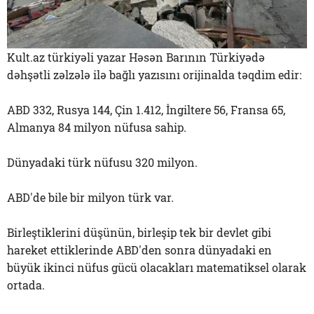
Kult.az türkiyəli yazar Həsən Barının Türkiyədə
dəhşətli zəlzələ ilə bağlı yazısını orijinalda təqdim edir:
ABD 332, Rusya 144, Çin 1.412, İngiltere 56, Fransa 65,
Almanya 84 milyon nüfusa sahip.
Dünyadaki türk nüfusu 320 milyon.
ABD'de bile bir milyon türk var.
Birleştiklerini düşünün, birleşip tek bir devlet gibi
hareket ettiklerinde ABD'den sonra dünyadaki en
büyük ikinci nüfus gücü olacakları matematiksel olarak
ortada.