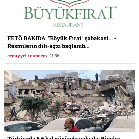
FETÖ BAKIDA: "Böyük Fırat" şəbəkəsi... -
Rəsmilərin dili-ağzı bağlanıb...
cemiyyet / gundem
11:36
Türkiyədə 6,6 bal gücündə zəlzələ: Binalar