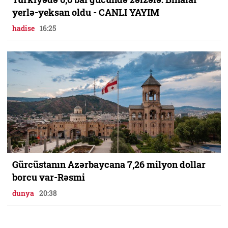
yerlə-yeksan oldu - CANLI YAYIM
hadise
16:25
Gürcüstanın Azərbaycana 7,26 milyon dollar
borcu var-Rəsmi
dunya
20:38