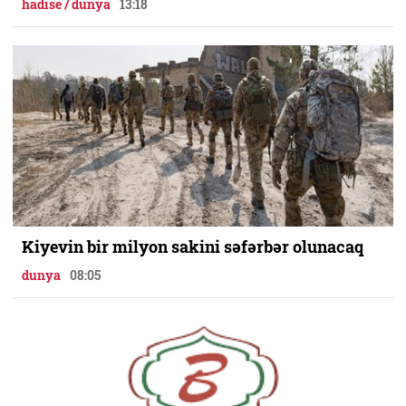
hadise / dunya
13:18
Kiyevin bir milyon sakini səfərbər olunacaq
dunya
08:05