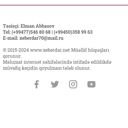
Təsisçi: Elman Abbasov
Tel: (+99477)546 80 68 | (+99450)358 99 63
E-mail: xeberdar70@mail.ru
© 2015-2024 www.xeberdar.net Müəllif hüquqları
qorunur.
Məlumat internet səhifələrində istifadə edildikdə
müvafiq keçidin qoyulması tələb olunur.