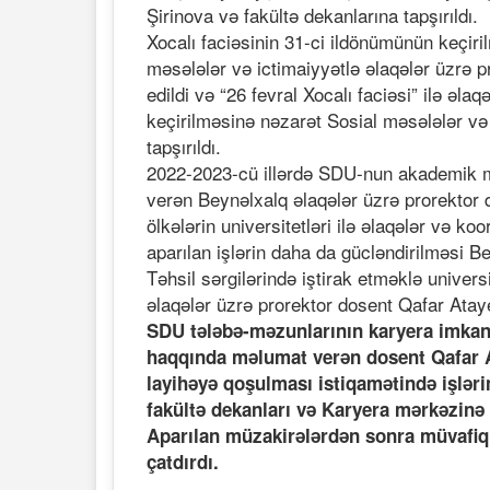
Şirinova və fakültə dekanlarına tapşırıldı.
Xocalı faciəsinin 31-ci ildönümünün keçiri
məsələlər və ictimaiyyətlə əlaqələr üzrə pr
edildi və “26 fevral Xocalı faciəsi” ilə əl
keçirilməsinə nəzarət Sosial məsələlər və 
tapşırıldı.
2022-2023-cü illərdə SDU-nun akademik mü
verən Beynəlxalq əlaqələr üzrə prorektor d
ölkələrin universitetləri ilə əlaqələr və k
aparılan işlərin daha da gücləndirilməsi B
Təhsil sərgilərində iştirak etməklə univers
əlaqələr üzrə prorektor dosent Qafar Ataye
SDU tələbə-məzunlarının karyera imkanl
haqqında məlumat verən dosent Qafar A
layihəyə qoşulması istiqamətində işlər
fakültə dekanları və Karyera mərkəzinə ta
Aparılan müzakirələrdən sonra müvafiq q
çatdırdı.