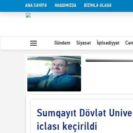
ANA SƏHİFƏ
HAQQIMIZDA
BİZİMLƏ ƏLAQƏ
Gündəm
Siyasət
İqtisadiyyat
Cəm
Olduğu kimi görünən
insan
Sumqayıt Dövlət Unive
Yaxın Şərqdəki
müharibənin qısa
təhlili
iclası keçirildi