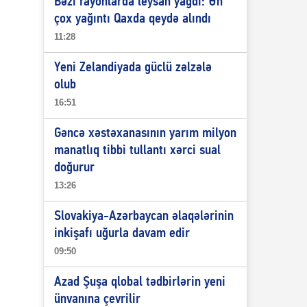
Bəzi rayonlarda leysan yağdı: Ən
çox yağıntı Qaxda qeydə alındı
11:28
Yeni Zelandiyada güclü zəlzələ
olub
16:51
Gəncə xəstəxanasının yarım milyon
manatlıq tibbi tullantı xərci sual
doğurur
13:26
Slovakiya-Azərbaycan əlaqələrinin
inkişafı uğurla davam edir
09:50
Azad Şuşa qlobal tədbirlərin yeni
ünvanına çevrilir