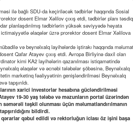
lməsi ilə bağlı SDU-da keçiriləcək tədbirlər haqqında Sosial
orektor dosent Elmar Xəlilov çıxış etdi, tədbirlər planı təsdiq
aqədar planlaşdırılmış tədbirlərin yüksək səviyyədə həyata
ictimaiyyətlə əlaqələr üzrə prorektor dosent Elmar Xəlilova
badilə və beynəlxalq layihələrdə iştirakı haqqında məluma
osent Qafar Atayev çıxış etdi. Avropa Birliyinə daxil olan
oordinator kimi KA2 layihələrin qazanılması istiqamətində
eynəlxalq əlaqələr və əcnəbi tələbələr şöbəsinə, Beynəlxalq
itetin marketinq fəaliyyətinin genişləndirilməsi Beynəlxalq
və tapşırıldı.
arının xarici investorlar hesabına gücləndirilməsi
tayev 19-30 yaş tələbə və məzunların portal üzərindən
in səmərəli təşkil olunması üçün məlumatlandırılmanın
pşırıldığını bildirdi.
ərarlar qəbul edildi və rektorluğun iclası öz işini başa