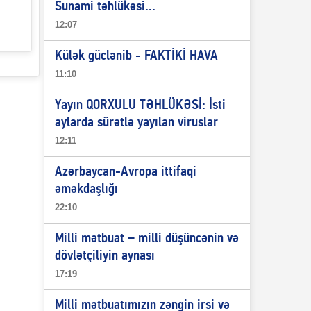
Sunami təhlükəsi...
12:07
Külək güclənib - FAKTİKİ HAVA
11:10
Yayın QORXULU TƏHLÜKƏSİ: İsti
aylarda sürətlə yayılan viruslar
12:11
Azərbaycan-Avropa ittifaqi
əməkdaşlığı
22:10
Milli mətbuat – milli düşüncənin və
dövlətçiliyin aynası
17:19
Milli mətbuatımızın zəngin irsi və