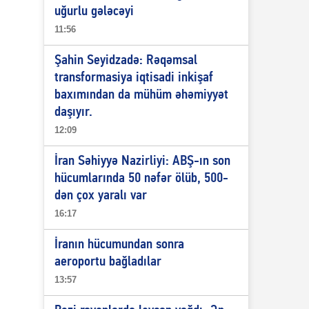
uğurlu gələcəyi
11:56
Şahin Seyidzadə: Rəqəmsal
transformasiya iqtisadi inkişaf
baxımından da mühüm əhəmiyyət
daşıyır.
12:09
İran Səhiyyə Nazirliyi: ABŞ-ın son
hücumlarında 50 nəfər ölüb, 500-
dən çox yaralı var
16:17
İranın hücumundan sonra
aeroportu bağladılar
13:57