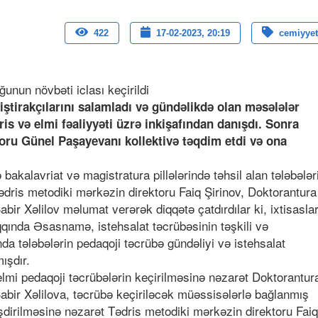
422
17-02-2023, 20:19
cemiyyet
ştirakçılarını salamladı və gündəlikdə olan məsələlər
is və elmi fəaliyyəti üzrə inkişafından danışdı. Sonra
ktoru Günel Paşayevanı kollektivə təqdim etdi və ona
bakalavriat və magistratura pillələrində təhsil alan tələbələr
ədris metodiki mərkəzin direktoru Faiq Şirinov, Doktorantura
bir Xəlilov məlumat verərək diqqətə çatdırdılar ki, ixtisasla
aqqında Əsasnamə, istehsalat təcrübəsinin təşkili və
a tələbələrin pedaqoji təcrübə gündəliyi və istehsalat
ışdır.
 elmi pedaqoji təcrübələrin keçirilməsinə nəzarət Doktorantur
abir Xəlilova, təcrübə keçiriləcək müəssisələrlə bağlanmış
şdirilməsinə nəzarət Tədris metodiki mərkəzin direktoru Faiq