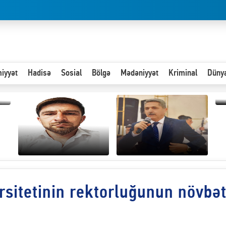
iyyət
Hadisə
Sosial
Bölgə
Mədəniyyət
Kriminal
Düny
“
d
n
Hər an ən çətin savaşa
rsitetinin rektorluğunun növbət
Paytaxta giriş vizası —
hazır olmalıyıq-
"Xoş gəldin, cibində
ZƏLİMXAN
pul varsa.”
MƏMMƏDLİ YAZIR