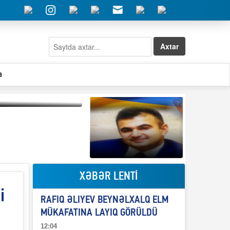
Axtar
a
Qeyri-səlis məntiq və
il-nitq” elmimizə
ələr verdi?
XƏBƏR LENTİ
Elşad Abdullayevin
erməniləri
i
maliyyələşdirən oğlu
RAFIQ ƏLIYEV BEYNƏLXALQ ELM
niyə Azərbaycana
ekstradisiya olunmur?
MÜKAFATINA LAYIQ GÖRÜLDÜ
12:04