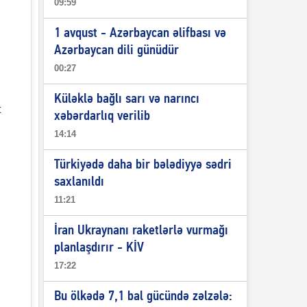
09:59
1 avqust - Azərbaycan əlifbası və
Azərbaycan dili günüdür
00:27
Küləklə bağlı sarı və narıncı
t
xəbərdarlıq verilib
14:14
Türkiyədə daha bir bələdiyyə sədri
saxlanıldı
11:21
İran Ukraynanı raketlərlə vurmağı
planlaşdırır - KİV
17:22
Bu ölkədə 7,1 bal gücündə zəlzələ: