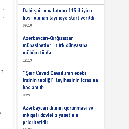
Dahi şairin vəfatının 115 illiyinə
həsr olunan layihəyə start verildi
09:10
Azərbaycan-Qırğızıstan
münasibətləri: türk dünyasına
mühüm töhfə
12:19
in
‘’Şair Cavad Cavadlının ədəbi
irsinin təbliği‘’ layihəsinin icrasına
r
başlanılıb
09:51
Azərbaycan dilinin qorunması və
a
inkişafı dövlət siyasətinin
prioritetidir