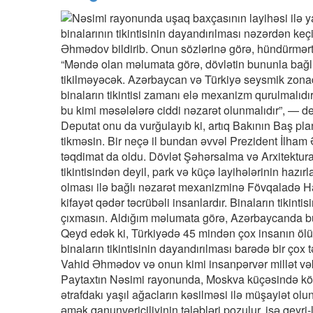
binalarının tikintisinin dayandırılması nəzərdən keç
Əhmədov bildirib. Onun sözlərinə görə, hündürmərtəb
“Məndə olan məlumata görə, dövlətin bununla bağlı 
tikilməyəcək. Azərbaycan və Türkiyə seysmik zonada
binaların tikintisi zamanı elə mexanizm qurulmalıd
bu kimi məsələlərə ciddi nəzarət olunmalıdır”, — d
Deputat onu da vurğulayıb ki, artıq Bakının Baş plan
tikməsin. Bir neçə il bundan əvvəl Prezident İlham 
təqdimat da oldu. Dövlət Şəhərsalma və Arxitektura 
tikintisindən deyil, park və küçə layihələrinin ha
olması ilə bağlı nəzarət mexanizminə Fövqaladə Hall
kifayət qədər təcrübəli insanlardır. Binaların tikin
çıxmasın. Aldığım məlumata görə, Azərbaycanda bu i
Qeyd edək ki, Türkiyədə 45 mindən çox insanın ö
binaların tikintisinin dayandırılması barədə bir çox tək
Vahid Əhmədov və onun kimi insanpərvər millət vəki
Paytaxtın Nəsimi rayonunda, Moskva küçəsində könh
ətrafdakı yaşıl ağacların kəsilməsi ilə müşayiət olu
əmək qanunvericiliyinin tələbləri pozulur, işə qeyri-