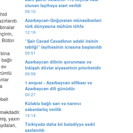
olunan layihəyə start verildi
09:10
ahid
zırlanıb.
Azərbaycan-Qırğızıstan münasibətləri:
türk dünyasına mühüm töhfə
binalar
12:19
mçinin,
. Bütün
‘’Şair Cavad Cavadlının ədəbi irsinin
təbliği‘’ layihəsinin icrasına başlanılıb
 bina
09:51
 bağlı
Azərbaycan dilinin qorunması və
z ev
inkişafı dövlət siyasətinin prioritetidir
özümlü
09:59
anlar
1 avqust - Azərbaycan əlifbası və
ra
Azərbaycan dili günüdür
00:27
bəli
Küləklə bağlı sarı və narıncı
xəbərdarlıq verilib
lməkdədir.
14:14
miş, yaxın
Türkiyədə daha bir bələdiyyə sədri
ydaları,
saxlanıldı