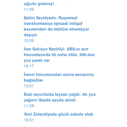
uğurlu gələcəyi
11:56
Şahin Seyidzadə: Rəqəmsal
transformasiya iqtisadi inkişaf
baxımından da mühüm əhəmiyyət
daşıyır.
12:09
İran Səhiyyə Nazirliyi: ABŞ-ın son
hücumlarında 50 nəfər ölüb, 500-dən
çox yaralı var
16:17
İranın hücumundan sonra aeroportu
bağladılar
13:57
Bəzi rayonlarda leysan yağdı: Ən çox
yağıntı Qaxda qeydə alındı
11:28
Yeni Zelandiyada güclü zəlzələ olub
16:51