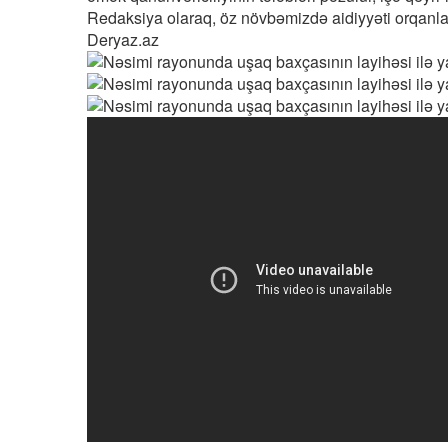
Redaksiya olaraq, öz növbəmizdə aidiyyəti orqanla
Deryaz.az