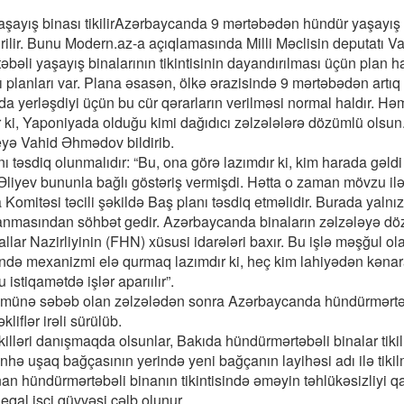
Azərbaycanda 9 mərtəbədən hündür yaşayış
irilir. Bunu Modern.az-a açıqlamasında Milli Məclisin deputatı V
əli yaşayış binalarının tikintisinin dayandırılması üçün plan ha
planları var. Plana əsasən, ölkə ərazisində 9 mərtəbədən artıq 
 yerləşdiyi üçün bu cür qərarların verilməsi normal haldır. Hə
ır ki, Yaponiyada olduğu kimi dağıdıcı zəlzələlərə dözümlü olsun
eyə Vahid Əhmədov bildirib.
ı təsdiq olunmalıdır: “Bu, ona görə lazımdır ki, kim harada gəldi
Əliyev bununla bağlı göstəriş vermişdi. Hətta o zaman mövzu ilə
Komitəsi təcili şəkildə Baş planı təsdiq etməlidir. Burada yalnı
zırlanmasından söhbət gedir. Azərbaycanda binaların zəlzələyə d
ar Nazirliyinin (FHN) xüsusi idarələri baxır. Bu işlə məşğul ol
tisində mexanizmi elə qurmaq lazımdır ki, heç kim lahiyədən kəna
stiqamətdə işlər aparıılır”.
lümünə səbəb olan zəlzələdən sonra Azərbaycanda hündürmərtə
liflər irəli sürülüb.
lləri danışmaqda olsunlar, Bakıda hündürmərtəbəli binalar tiki
ə uşaq bağçasının yerində yeni bağçanın layihəsi adı ilə tikil
nan hündürmərtəbəli binanın tikintisində əməyin təhlükəsizliyi qa
leqal işçi qüvvəsi cəlb olunur.