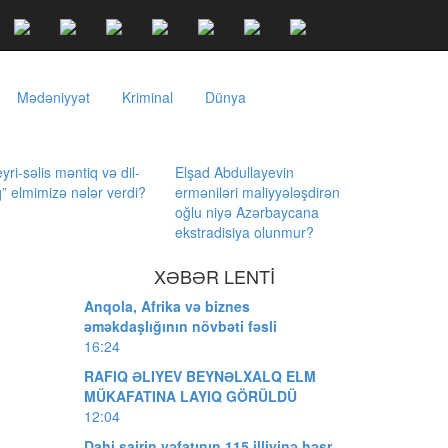
Mədəniyyət
Kriminal
Dünya
yri-səlis məntiq və dil-
Elşad Abdullayevin
q” elmimizə nələr verdi?
erməniləri maliyyələşdirən
oğlu niyə Azərbaycana
ekstradisiya olunmur?
XƏBƏR LENTİ
ı
Anqola, Afrika və biznes
əməkdaşlığının növbəti fəsli
16:24
RAFIQ ƏLIYEV BEYNƏLXALQ ELM
MÜKAFATINA LAYIQ GÖRÜLDÜ
12:04
Dahi şairin vəfatının 115 illiyinə həsr