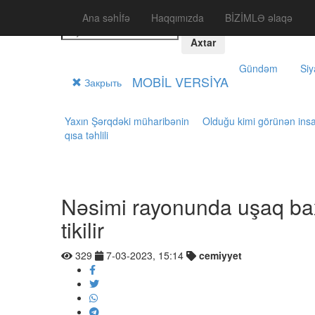
Ana səhİfə
Haqqımızda
BİZİMLƏ əlaqə
Axtar
Gündəm
Siy
MOBİL VERSİYA
Закрыть
Yaxın Şərqdəki müharibənin
Olduğu kimi görünən ins
qısa təhlili
Nəsimi rayonunda uşaq baxç
tikilir
329
7-03-2023, 15:14
cemiyyet