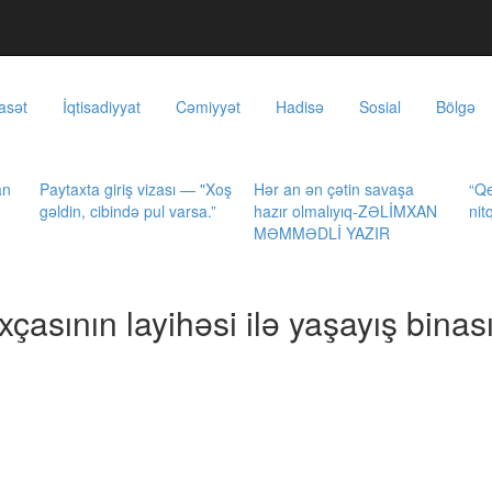
asət
İqtisadiyyat
Cəmiyyət
Hadisə
Sosial
Bölgə
an
Paytaxta giriş vizası — "Xoş
Hər an ən çətin savaşa
“Qe
gəldin, cibində pul varsa.”
hazır olmalıyıq-ZƏLİMXAN
nit
MƏMMƏDLİ YAZIR
asının layihəsi ilə yaşayış binas