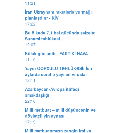
11:21
İran Ukraynanı raketlərlə vurmağı
planlaşdırır - KİV
17:22
Bu ölkədə 7,1 bal gücündə zəlzələ:
Sunami təhlükəsi...
12:07
Külək güclənib - FAKTİKİ HAVA
11:10
Yayın QORXULU TƏHLÜKƏSİ: İsti
aylarda sürətlə yayılan viruslar
12:11
Azərbaycan-Avropa ittifaqi
əməkdaşlığı
22:10
Milli mətbuat – milli düşüncənin və
dövlətçiliyin aynası
17:19
Milli mətbuatımızın zəngin irsi və