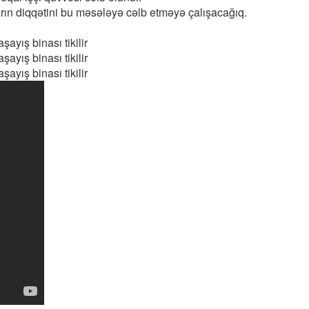
rın diqqətini bu məsələyə cəlb etməyə çalışacağıq.