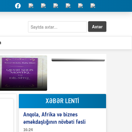
Axtar
a
Elşad Abdullayevin
erməniləri
maliyyələşdirən oğlu
niyə Azərbaycana
ekstradisiya olunmur?
XƏBƏR LENTİ
Qeyri-səlis məntiq və
Anqola, Afrika və biznes
il-nitq” elmimizə
ələr verdi?
əməkdaşlığının növbəti fəsli
16:24