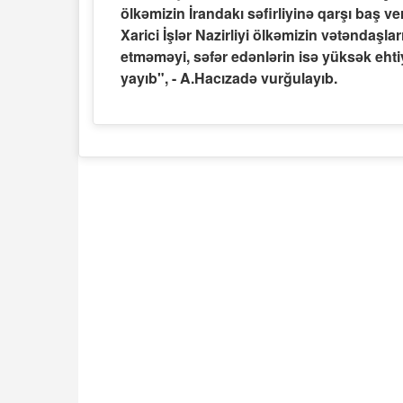
ölkəmizin İrandakı səfirliyinə qarşı baş
Xarici İşlər Nazirliyi ölkəmizin vətəndaşla
etməməyi, səfər edənlərin isə yüksək ehti
yayıb", - A.Hacızadə vurğulayıb.