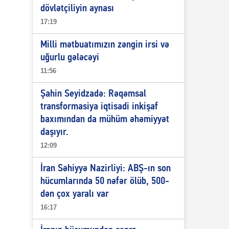
dövlətçiliyin aynası
17:19
Milli mətbuatımızın zəngin irsi və
uğurlu gələcəyi
11:56
Şahin Seyidzadə: Rəqəmsal
transformasiya iqtisadi inkişaf
baxımından da mühüm əhəmiyyət
daşıyır.
12:09
İran Səhiyyə Nazirliyi: ABŞ-ın son
hücumlarında 50 nəfər ölüb, 500-
dən çox yaralı var
16:17