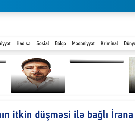
iyyət
Hadisə
Sosial
Bölgə
Mədəniyyət
Kriminal
Düny
Hər an ən çətin savaşa
hazır olmalıyıq-
ZƏLİMXAN
MƏMMƏDLİ YAZIR
n itkin düşməsi ilə bağlı İrana
Paytaxta giriş vizası —
“
"Xoş gəldin, cibində
d
pul varsa.”
n