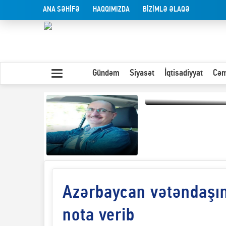
ANA SƏHİFƏ
HAQQIMIZDA
BİZİMLƏ ƏLAQƏ
Gündəm
Siyasət
İqtisadiyyat
Cəm
Olduğu kimi görünən
insan
Azərbaycan vətəndaşını
Yaxın Şərqdəki
müharibənin qısa
təhlili
nota verib