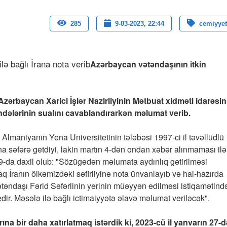
285
9-03-2023, 22:44
cemiyyet
Azərbaycan vətəndaşının itkin
zərbaycan Xarici İşlər Nazirliyinin Mətbuat xidməti idarəsin
dələrinin sualını cavablandırarkən məlumat verib.
lmaniyanın Yena Universitetinin tələbəsi 1997-ci il təvəllüdlü
ana səfərə getdiyi, lakin martın 4-dən ondan xəbər alınmaması ilə
n 9-da daxil olub: "Sözügedən məlumata aydınlıq gətirilməsi
raq İranın ölkəmizdəki səfirliyinə nota ünvanlayıb və hal-hazırda
ətəndaşı Fərid Səfərlinin yerinin müəyyən edilməsi istiqamətind
dir. Məsələ ilə bağlı ictimaiyyətə əlavə məlumat veriləcək".
a bir daha xatırlatmaq istərdik ki, 2023-cü il yanvarın 27-d