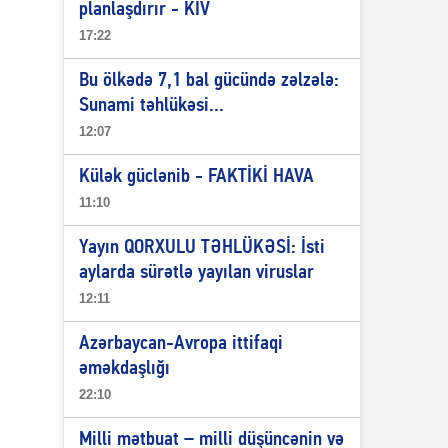
planlaşdırır - KİV
17:22
Bu ölkədə 7,1 bal gücündə zəlzələ:
Sunami təhlükəsi...
12:07
Külək güclənib - FAKTİKİ HAVA
11:10
Yayın QORXULU TƏHLÜKƏSİ: İsti
aylarda sürətlə yayılan viruslar
12:11
Azərbaycan-Avropa ittifaqi
əməkdaşlığı
22:10
Milli mətbuat – milli düşüncənin və