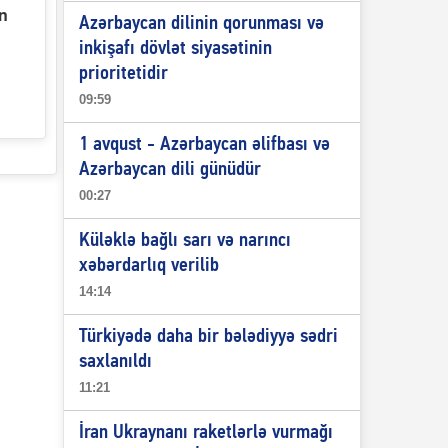
ın
Azərbaycan dilinin qorunması və
inkişafı dövlət siyasətinin
prioritetidir
09:59
1 avqust - Azərbaycan əlifbası və
Azərbaycan dili günüdür
00:27
Küləklə bağlı sarı və narıncı
xəbərdarlıq verilib
14:14
Türkiyədə daha bir bələdiyyə sədri
saxlanıldı
11:21
İran Ukraynanı raketlərlə vurmağı