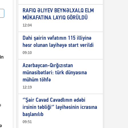
RAFIQ ƏLIYEV BEYNƏLXALQ ELM
MÜKAFATINA LAYIQ GÖRÜLDÜ
12:04
Dahi şairin vəfatının 115 illiyinə
həsr olunan layihəyə start verildi
09:10
in
Azərbaycan-Qırğızıstan
münasibətləri: türk dünyasına
mühüm töhfə
12:19
‘’Şair Cavad Cavadlının ədəbi
ə
irsinin təbliği‘’ layihəsinin icrasına
başlanılıb
09:51
ə