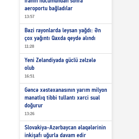
İranın hücumundan sonra
aeroportu bağladılar
13:57
Bəzi rayonlarda leysan yağdı: Ən
çox yağıntı Qaxda qeydə alındı
11:28
Yeni Zelandiyada güclü zəlzələ
olub
16:51
Gəncə xəstəxanasının yarım milyon
manatlıq tibbi tullantı xərci sual
doğurur
13:26
Slovakiya-Azərbaycan əlaqələrinin
inkişafı uğurla davam edir