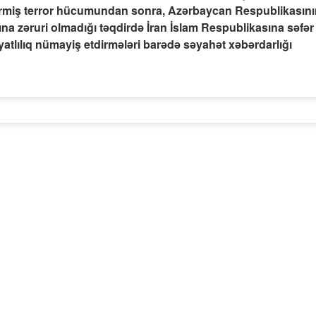
 vermiş terror hücumundan sonra, Azərbaycan Respublikasın
rına zəruri olmadığı təqdirdə İran İslam Respublikasına səfər
yatlılıq nümayiş etdirmələri barədə səyahət xəbərdarlığı