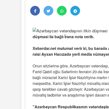
düşməsi ilə bağlı İrana nota verib.
Xeberdar.net məlumat verir ki, bu barədə A
rəisi Ayxan Hacızadə yerli media nümayən
Onun sözlərinə görə, Azərbaycan vətəndaşı, A
Fərid Qabil oğlu Səfərlinin fevralın 20-də İr
bağlı müraciət Xarici İşlər Nazirliyinə martı
məqsədilə, Xarici İşlər Nazirliyi müvafiq ola
qarşı tərəfdən cavab gözləyir. Azərbaycan v
müvafiq tədbirlər və araşdırma işləri davam e
"Azərbaycan Respublikasının vətəndaşların