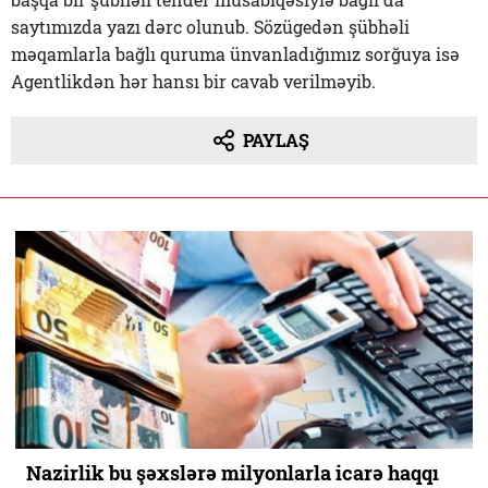
saytımızda yazı dərc olunub. Sözügedən şübhəli
məqamlarla bağlı quruma ünvanladığımız sorğuya isə
Agentlikdən hər hansı bir cavab verilməyib.
PAYLAŞ
Nazirlik bu şəxslərə milyonlarla icarə haqqı