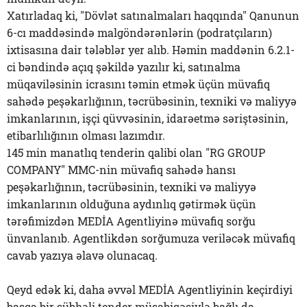
Xatırladaq ki, "Dövlət satınalmaları haqqında" Qanunun
6-cı maddəsində malgöndərənlərin (podratçıların)
ixtisasına dair tələblər yer alıb. Həmin maddənin 6.2.1-
ci bəndində açıq şəkildə yazılır ki, satınalma
müqaviləsinin icrasını təmin etmək üçün müvafiq
sahədə peşəkarlığının, təcrübəsinin, texniki və maliyyə
imkanlarının, işçi qüvvəsinin, idarəetmə səriştəsinin,
etibarlılığının olması lazımdır.
145 min manatlıq tenderin qalibi olan "RG GROUP
COMPANY" MMC-nin müvafiq sahədə hansı
peşəkarlığının, təcrübəsinin, texniki və maliyyə
imkanlarının olduğuna aydınlıq gətirmək üçün
tərəfimizdən MEDİA Agentliyinə müvafiq sorğu
ünvanlanıb. Agentlikdən sorğumuza veriləcək müvafiq
cavab yazıya əlavə olunacaq.
Qeyd edək ki, daha əvvəl MEDİA Agentliyinin keçirdiyi
başqa bir şübhəli tender müsabiqəsiylə bağlı da