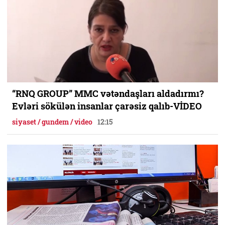
“RNQ GROUP” MMC vətəndaşları aldadırmı?
Evləri sökülən insanlar çarəsiz qalıb-VİDEO
siyaset / gundem / video
12:15