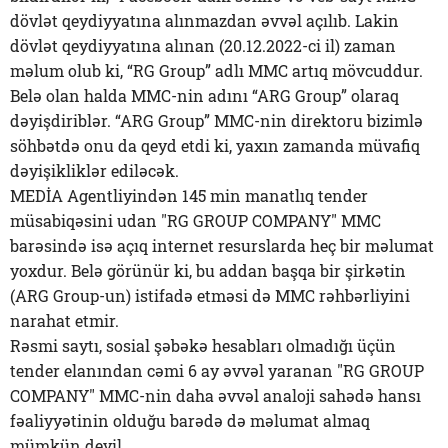
dövlət qeydiyyatına alınmazdan əvvəl açılıb. Lakin
dövlət qeydiyyatına alınan (20.12.2022-ci il) zaman
məlum olub ki, “RG Group” adlı MMC artıq mövcuddur.
Belə olan halda MMC-nin adını “ARG Group” olaraq
dəyişdiriblər. “ARG Group” MMC-nin direktoru bizimlə
söhbətdə onu da qeyd etdi ki, yaxın zamanda müvafiq
dəyişikliklər ediləcək.
MEDİA Agentliyindən 145 min manatlıq tender
müsabiqəsini udan "RG GROUP COMPANY" MMC
barəsində isə açıq internet resurslarda heç bir məlumat
yoxdur. Belə görünür ki, bu addan başqa bir şirkətin
(ARG Group-un) istifadə etməsi də MMC rəhbərliyini
narahat etmir.
Rəsmi saytı, sosial şəbəkə hesabları olmadığı üçün
tender elanından cəmi 6 ay əvvəl yaranan "RG GROUP
COMPANY" MMC-nin daha əvvəl analoji sahədə hansı
fəaliyyətinin olduğu barədə də məlumat almaq
mümkün deyil.