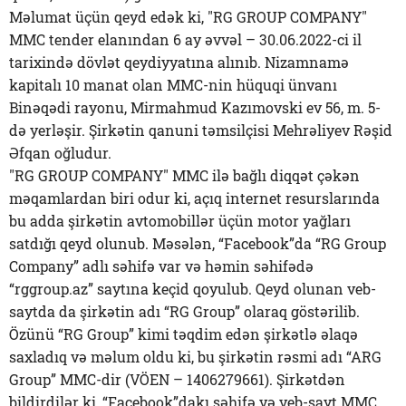
Məlumat üçün qeyd edək ki, "RG GROUP COMPANY"
MMC tender elanından 6 ay əvvəl – 30.06.2022-ci il
tarixində dövlət qeydiyyatına alınıb. Nizamnamə
kapitalı 10 manat olan MMC-nin hüquqi ünvanı
Binəqədi rayonu, Mirmahmud Kazımovski ev 56, m. 5-
də yerləşir. Şirkətin qanuni təmsilçisi Mehrəliyev Rəşid
Əfqan oğludur.
"RG GROUP COMPANY" MMC ilə bağlı diqqət çəkən
məqamlardan biri odur ki, açıq internet resurslarında
bu adda şirkətin avtomobillər üçün motor yağları
satdığı qeyd olunub. Məsələn, “Facebook”da “RG Group
Company” adlı səhifə var və həmin səhifədə
“rggroup.az” saytına keçid qoyulub. Qeyd olunan veb-
saytda da şirkətin adı “RG Group” olaraq göstərilib.
Özünü “RG Group” kimi təqdim edən şirkətlə əlaqə
saxladıq və məlum oldu ki, bu şirkətin rəsmi adı “ARG
Group” MMC-dir (VÖEN – 1406279661). Şirkətdən
bildirdilər ki, “Facebook”dakı səhifə və veb-sayt MMC