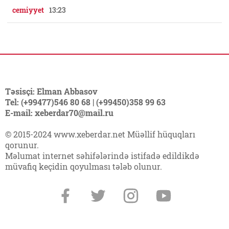
cemiyyet
13:23
Təsisçi: Elman Abbasov
Tel: (+99477)546 80 68 | (+99450)358 99 63
E-mail: xeberdar70@mail.ru
© 2015-2024 www.xeberdar.net Müəllif hüquqları
qorunur.
Məlumat internet səhifələrində istifadə edildikdə
müvafiq keçidin qoyulması tələb olunur.