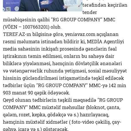
tərəfindən keçirilən
tender
müsabiqəsinin qalibi "RG GROUP COMPANY" MMC
(VÖEN – 1007663201) olub.
TEREF.AZ-ın bilgisinə görə, yeniavaz.com açıqlanan
rəsmi məlumata istinadən bildirir ki, MEDİA Agentliyi
media sahəsinin inkişafı prosesində gənclərin fəal
iştirakının təmin edilməsi, onların bu sahəyə dair
biliklərə yiyələnməsi, həmçinin dövlətçilik ənənələri
və vətənpərvərlik ruhunda yetişməsi, sosial məsuliyyət
hissinin gücləndirilməsi istiqamətində təşkil ediləcək
tədbirlər üçün "RG GROUP COMPANY" MMC-yə 142 min
903 manat 90 qəpik ödəyəcək.
Qeyd olunan tədbirlərin təşkili məqsədilə "RG GROUP
COMPANY" MMC müxtəlif məhsullar (bloknot, çanta,
qələm, rozet, kepka, gödəkçə və s.) hazırlayacaq,
həmçinin müxtəlif xidmətlər ( foto-video çəkiliş, çay-
qəhvə, icarə və s.) göstərəcək.