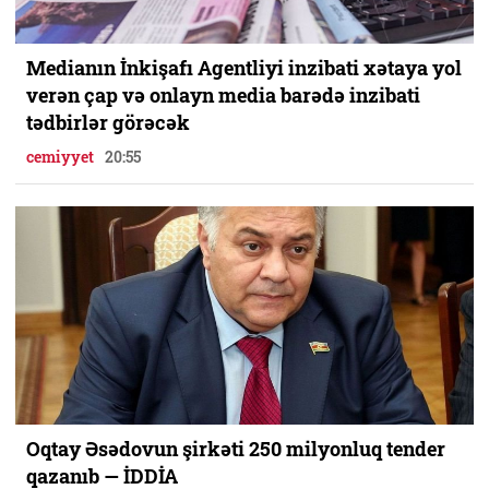
Medianın İnkişafı Agentliyi inzibati xətaya yol
verən çap və onlayn media barədə inzibati
tədbirlər görəcək
cemiyyet
20:55
Oqtay Əsədovun şirkəti 250 milyonluq tender
qazanıb — İDDİA