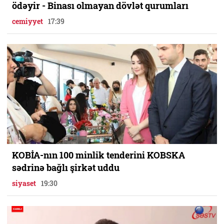
ödəyir - Binası olmayan dövlət qurumları
cemiyyet
17:39
KOBİA-nın 100 minlik tenderini KOBSKA
sədrinə bağlı şirkət uddu
siyaset
19:30