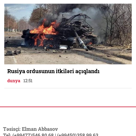
Rusiya ordusunun itkiləri açıqlandı
dunya
12:51
Təsisçi: Elman Abbasov
Tel: (+99477)546 80 68 | (+99450)358 99 63