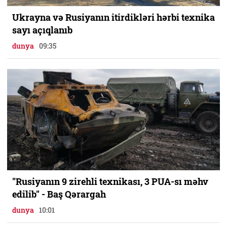
Ukrayna və Rusiyanın itirdikləri hərbi texnika
sayı açıqlanıb
dunya
09:35
"Rusiyanın 9 zirehli texnikası, 3 PUA-sı məhv
edilib" - Baş Qərargah
dunya
10:01