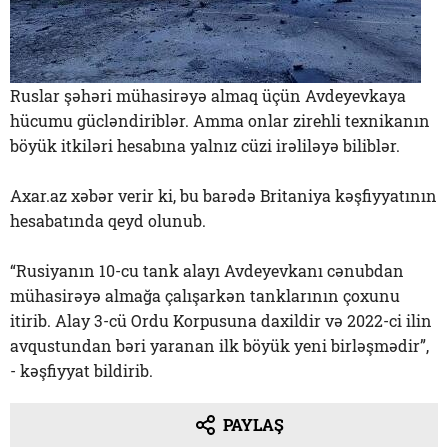
Ruslar şəhəri mühasirəyə almaq üçün Avdeyevkaya
hücumu gücləndiriblər. Amma onlar zirehli texnikanın
böyük itkiləri hesabına yalnız cüzi irəliləyə biliblər.
Axar.az xəbər verir ki, bu barədə Britaniya kəşfiyyatının
hesabatında qeyd olunub.
“Rusiyanın 10-cu tank alayı Avdeyevkanı cənubdan
mühasirəyə almağa çalışarkən tanklarının çoxunu
itirib. Alay 3-cü Ordu Korpusuna daxildir və 2022-ci ilin
avqustundan bəri yaranan ilk böyük yeni birləşmədir”,
- kəşfiyyat bildirib.
PAYLAŞ