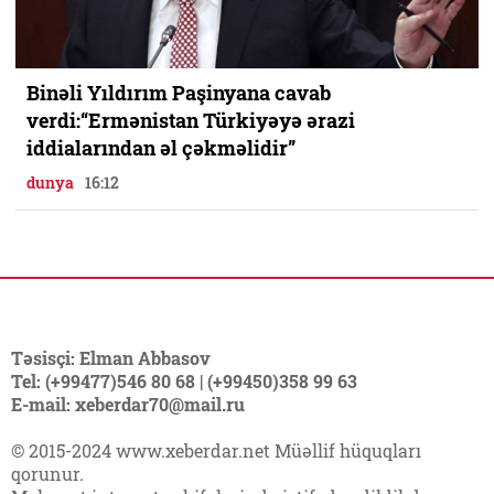
Binəli Yıldırım Paşinyana cavab
verdi:“Ermənistan Türkiyəyə ərazi
iddialarından əl çəkməlidir”
dunya
16:12
Təsisçi: Elman Abbasov
Tel: (+99477)546 80 68 | (+99450)358 99 63
E-mail: xeberdar70@mail.ru
© 2015-2024 www.xeberdar.net Müəllif hüquqları
qorunur.