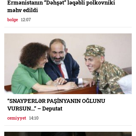
Ermənistanın “Dəhşət” ləqəbli polkovniki
məhv edildi
bolge
12:07
“SNAYPERLƏR PAŞİNYANIN OĞLUNU
VURSUN…” – Deputat
cemiyyet
14:10