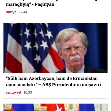
maraqlıyıq” - Paşinyan
dunya
12:44
“Sülh həm Azərbaycan, həm də Ermənistan
üçün vacibdir” – ABŞ Prezidentinin müşaviri
cemiyyet
16:33