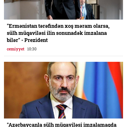
"Ermənistan tərəfindən xoş məram olarsa,
sülh müqaviləsi ilin sonunadək imzalana
bilər" - Prezident
cemiyyet
10:30
"Azərbaycanla sülh müqaviləsi imzalamaqda