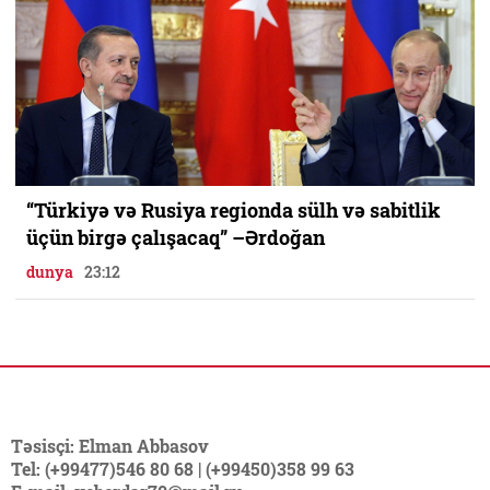
“Türkiyə və Rusiya regionda sülh və sabitlik
üçün birgə çalışacaq” –Ərdoğan
dunya
23:12
Təsisçi: Elman Abbasov
Tel: (+99477)546 80 68 | (+99450)358 99 63