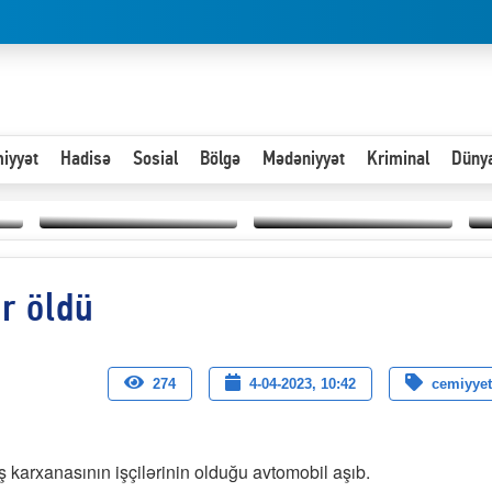
iyyət
Hadisə
Sosial
Bölgə
Mədəniyyət
Kriminal
Düny
Hər an ən çətin savaşa
r öldü
Paytaxta giriş vizası —
hazır olmalıyıq-
“
"Xoş gəldin, cibində
ZƏLİMXAN
d
pul varsa.”
MƏMMƏDLİ YAZIR
n
274
4-04-2023, 10:42
cemiyyet
 karxanasının işçilərinin olduğu avtomobil aşıb.