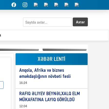
Axtar
a
XƏBƏR LENTİ
Elşad Abdullayevin
erməniləri
Qeyri-səlis məntiq və
maliyyələşdirən oğlu
Anqola, Afrika və biznes
il-nitq” elmimizə
niyə Azərbaycana
ələr verdi?
ekstradisiya olunmur?
əməkdaşlığının növbəti fəsli
16:24
RAFIQ ƏLIYEV BEYNƏLXALQ ELM
MÜKAFATINA LAYIQ GÖRÜLDÜ
12:04