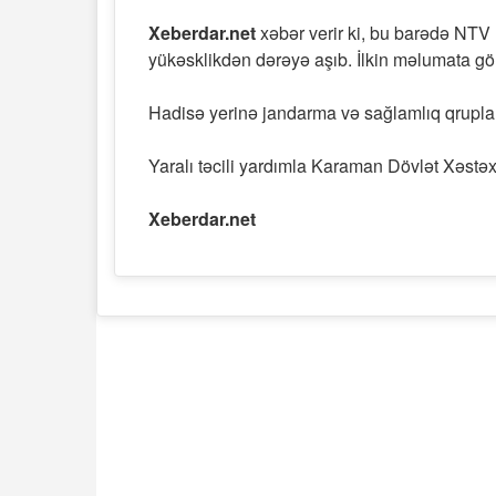
Xeberdar.net
xəbər verir ki, bu barədə NTV
yükəsklikdən dərəyə aşıb. İlkin məlumata gör
Hadisə yerinə jandarma və sağlamlıq qrupları
Yaralı təcili yardımla Karaman Dövlət Xəstəx
Xeberdar.net