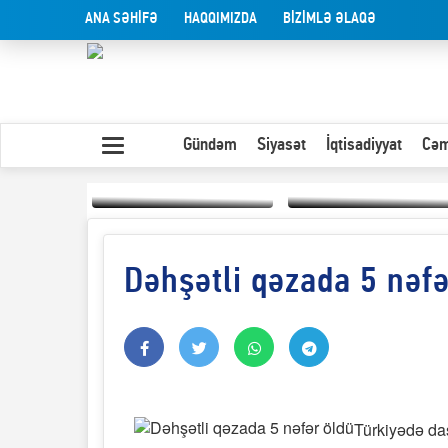
ANA SƏHİFƏ
HAQQIMIZDA
BİZİMLƏ ƏLAQƏ
Gündəm
Siyasət
İqtisadiyyat
Cəm
Dəhşətli qəzada 5 nəfə
Yaxın Şərqdəki
müharibənin qısa
Olduğu kimi görünən
təhlili
insan
Türkiyədə daş