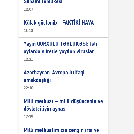
Sunami təhlükəsi...
12:07
Külək güclənib - FAKTİKİ HAVA
11:10
Yayın QORXULU TƏHLÜKƏSİ: İsti
aylarda sürətlə yayılan viruslar
12:11
Azərbaycan-Avropa ittifaqi
əməkdaşlığı
22:10
Milli mətbuat – milli düşüncənin və
dövlətçiliyin aynası
17:19
Milli mətbuatımızın zəngin irsi və