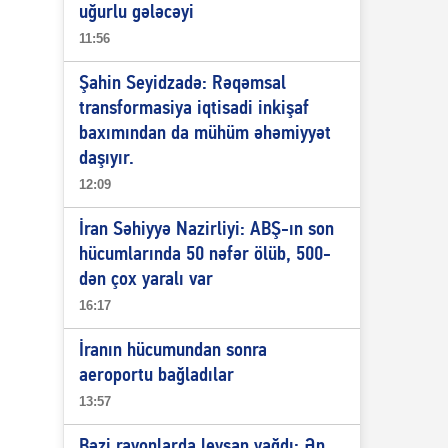
uğurlu gələcəyi
11:56
Şahin Seyidzadə: Rəqəmsal
transformasiya iqtisadi inkişaf
baxımından da mühüm əhəmiyyət
daşıyır.
12:09
İran Səhiyyə Nazirliyi: ABŞ-ın son
hücumlarında 50 nəfər ölüb, 500-
dən çox yaralı var
16:17
İranın hücumundan sonra
aeroportu bağladılar
13:57
Bəzi rayonlarda leysan yağdı: Ən