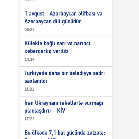
1 avqust - Azərbaycan əlifbası və
Azərbaycan dili günüdür
00:27
Küləklə bağlı sarı və narıncı
xəbərdarlıq verilib
14:14
Türkiyədə daha bir bələdiyyə sədri
saxlanıldı
11:21
İran Ukraynanı raketlərlə vurmağı
planlaşdırır - KİV
17:22
Bu ölkədə 7,1 bal gücündə zəlzələ: