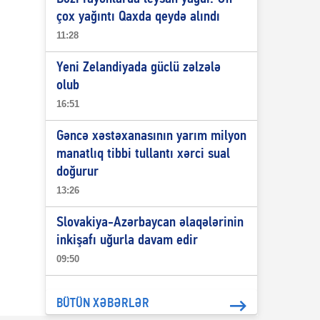
çox yağıntı Qaxda qeydə alındı
11:28
Yeni Zelandiyada güclü zəlzələ
olub
16:51
Gəncə xəstəxanasının yarım milyon
manatlıq tibbi tullantı xərci sual
doğurur
13:26
Slovakiya-Azərbaycan əlaqələrinin
inkişafı uğurla davam edir
09:50
BÜTÜN XƏBƏRLƏR