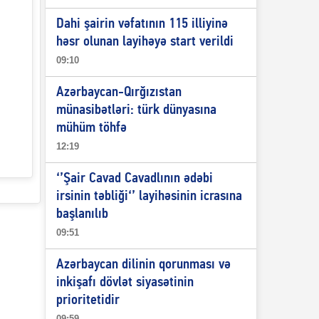
Dahi şairin vəfatının 115 illiyinə
həsr olunan layihəyə start verildi
09:10
Azərbaycan-Qırğızıstan
münasibətləri: türk dünyasına
mühüm töhfə
12:19
‘’Şair Cavad Cavadlının ədəbi
irsinin təbliği‘’ layihəsinin icrasına
başlanılıb
09:51
Azərbaycan dilinin qorunması və
inkişafı dövlət siyasətinin
prioritetidir
09:59