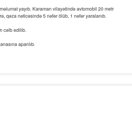
 məlumat yayıb. Karaman vilayətində avtomobil 20 metr
ə, qəza nəticəsində 5 nəfər ölüb, 1 nəfər yaralanıb.
 cəlb edilib.
anasına aparılıb.