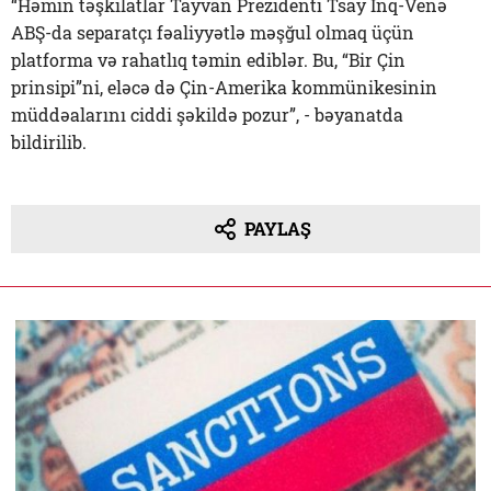
“Həmin təşkilatlar Tayvan Prezidenti Tsay İnq-Venə
ABŞ-da separatçı fəaliyyətlə məşğul olmaq üçün
platforma və rahatlıq təmin ediblər. Bu, “Bir Çin
prinsipi”ni, eləcə də Çin-Amerika kommünikesinin
müddəalarını ciddi şəkildə pozur”, - bəyanatda
bildirilib.
PAYLAŞ