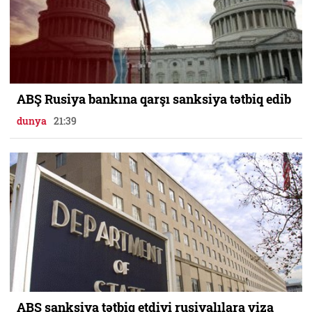
ABŞ Rusiya bankına qarşı sanksiya tətbiq edib
dunya
21:39
ABŞ sanksiya tətbiq etdiyi rusiyalılara viza