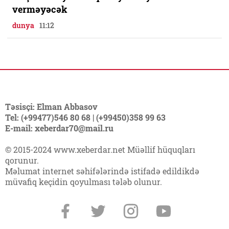
verməyəcək
dunya
11:12
Təsisçi: Elman Abbasov
Tel: (+99477)546 80 68 | (+99450)358 99 63
E-mail: xeberdar70@mail.ru
© 2015-2024 www.xeberdar.net Müəllif hüquqları
qorunur.
Məlumat internet səhifələrində istifadə edildikdə
müvafiq keçidin qoyulması tələb olunur.