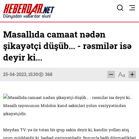
Masallıda camaat nədən
şikayətçi düşüb... - rəsmilər isə
deyir ki...
25-04-2023, 15:30
368
Masallı rayonunun Mololon kənd sakinləri yolun vəziyyətindən
şikayətçidir.
Meydan TV-yə üz tutan bir qrup sakin deyir ki, kəndin yolları atıq
uzun müddətdir ki, bərbad vəziyyətdədir. Bununla bağlı döymədikləri