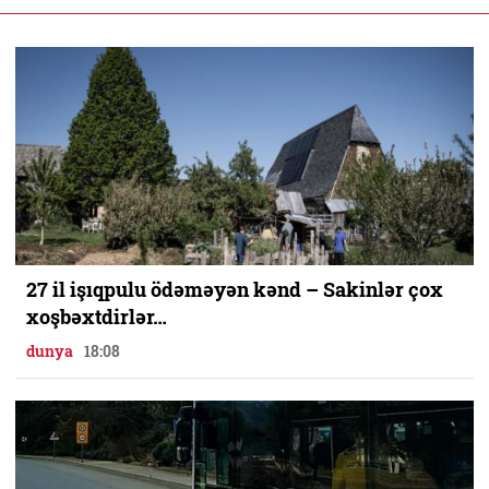
27 il işıqpulu ödəməyən kənd – Sakinlər çox
xoşbəxtdirlər…
dunya
18:08