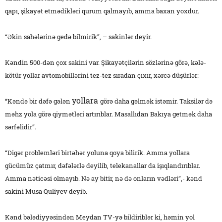
qapı, şikayət etmədikləri qurum qalmayıb, amma baxan yoxdur.
“Əkin sahələrinə gedə bilmirik”, – sakinlər deyir.
Kəndin 500-dən çox sakini var. Şikayətçilərin sözlərinə görə, kələ-
kötür yollar avtomobillərini tez-tez sıradan çıxır, xərcə düşürlər:
yollara
“Kəndə bir dəfə gələn
görə daha gəlmək istəmir. Taksilər də
məhz yola görə qiymətləri artırıblar. Masallıdan Bakıya getmək daha
sərfəlidir”.
“Digər problemləri birtəhər yoluna qoya bilirik. Amma yollara
gücümüz çatmır, dəfələrlə deyilib, telekanallar da işıqlandırıblar.
Amma nəticəsi olmayıb. Nə ay bitir, nə də onların vədləri”,- kənd
sakini Musa Quliyev deyib.
Kənd bələdiyyəsindən Meydan TV-yə bildiriblər ki, həmin yol