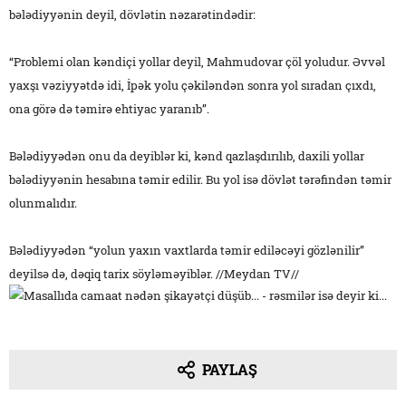
bələdiyyənin deyil, dövlətin nəzarətindədir:
“Problemi olan kəndiçi yollar deyil, Mahmudovar çöl yoludur. Əvvəl
yaxşı vəziyyətdə idi, İpək yolu çəkiləndən sonra yol sıradan çıxdı,
ona görə də təmirə ehtiyac yaranıb”.
Bələdiyyədən onu da deyiblər ki, kənd qazlaşdırılıb, daxili yollar
bələdiyyənin hesabına təmir edilir. Bu yol isə dövlət tərəfindən təmir
olunmalıdır.
Bələdiyyədən “yolun yaxın vaxtlarda təmir ediləcəyi gözlənilir”
deyilsə də, dəqiq tarix söyləməyiblər. //Meydan TV//
PAYLAŞ