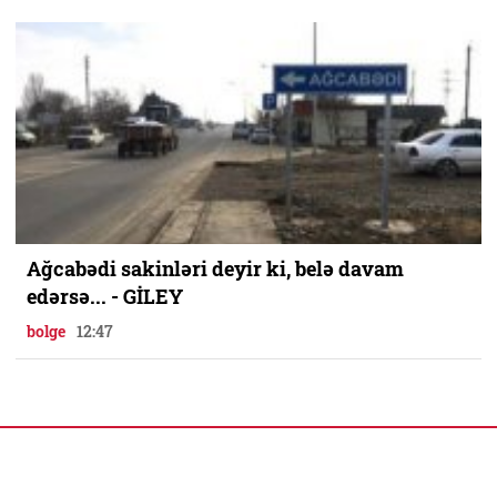
Ağcabədi sakinləri deyir ki, belə davam
edərsə... - GİLEY
bolge
12:47