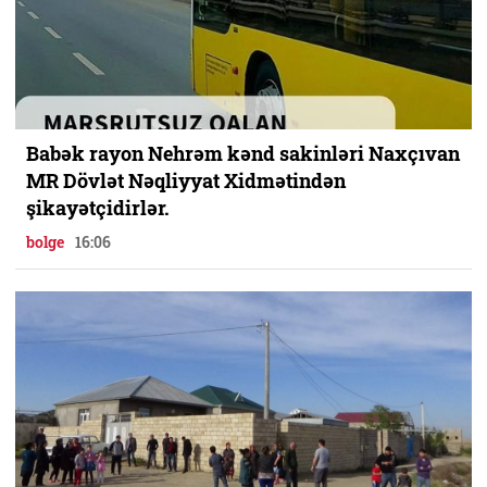
Babək rayon Nehrəm kənd sakinləri Naxçıvan
MR Dövlət Nəqliyyat Xidmətindən
şikayətçidirlər.
bolge
16:06