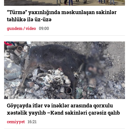
“Türmə” yaxınlığında məskunlaşan sakinlər
təhlükə ilə üz-üzə
gundem / video
09:00
Göyçayda itlər və inəklər arasında qorxulu
xəstəlik yayılıb –Kənd sakinləri çarəsiz qalıb
cemiyyet
16:21