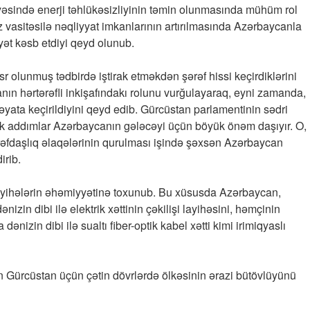
ayəsində enerji təhlükəsizliyinin təmin olunmasında mühüm rol
 vasitəsilə nəqliyyat imkanlarının artırılmasında Azərbaycanla
t kəsb etdiyi qeyd olunub.
r olunmuş tədbirdə iştirak etməkdən şərəf hissi keçirdiklərini
ın hərtərəfli inkişafındakı rolunu vurğulayaraq, eyni zamanda,
həyata keçirildiyini qeyd edib. Gürcüstan parlamentinin sədri
drik addımlar Azərbaycanın gələcəyi üçün böyük önəm daşıyır. O,
rəfdaşlıq əlaqələrinin qurulması işində şəxsən Azərbaycan
irib.
layihələrin əhəmiyyətinə toxunub. Bu xüsusda Azərbaycan,
zin dibi ilə elektrik xəttinin çəkilişi layihəsini, həmçinin
ənizin dibi ilə sualtı fiber-optik kabel xətti kimi irimiqyaslı
 Gürcüstan üçün çətin dövrlərdə ölkəsinin ərazi bütövlüyünü