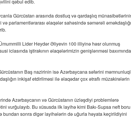
ilini qəbul edib.
aycanla Gürcüstan arasında dostluq və qardaşlıq münasibətlərini
edi və parlamentlərarası əlaqələr sahəsində səmərəli əməkdaşlığ
ib.
Ümummilli Lider Heydər Əliyevin 100 illiyinə həsr olunmuş
susi iclasında iştirakının əlaqələrimizin genişlənməsi baxımınd
 Gürcüstanın Baş nazirinin isə Azərbaycana səfərini məmnunluq
daşlığın inkişaf etdirilməsi ilə əlaqədar çox ətraflı müzakirələrin
lərində Azərbaycanın və Gürcüstanın üzləşdiyi problemlərə
tini vurğulayıb. Bu xüsusda ilk layihə kimi Bakı-Supsa neft boru
və bundan sonra digər layihələrin də uğurla həyata keçirildiyini