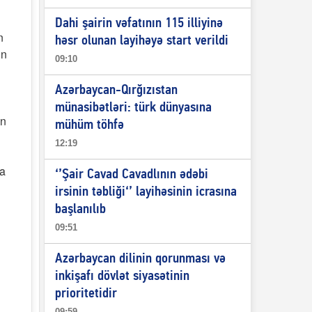
Dahi şairin vəfatının 115 illiyinə
n
həsr olunan layihəyə start verildi
ın
09:10
Azərbaycan-Qırğızıstan
münasibətləri: türk dünyasına
an
mühüm töhfə
12:19
la
‘’Şair Cavad Cavadlının ədəbi
irsinin təbliği‘’ layihəsinin icrasına
başlanılıb
09:51
Azərbaycan dilinin qorunması və
inkişafı dövlət siyasətinin
prioritetidir
09:59