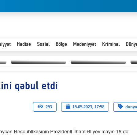
iyyət
Hadisə
Sosial
Bölgə
Mədəniyyət
Kriminal
Düny
Hər an ən çətin savaşa
ini qəbul etdi
Paytaxta giriş vizası —
hazır olmalıyıq-
“
"Xoş gəldin, cibində
ZƏLİMXAN
d
pul varsa.”
MƏMMƏDLİ YAZIR
n
293
15-05-2023, 17:58
dunya
aycan Respublikasının Prezidenti İlham Əliyev mayın 15-də