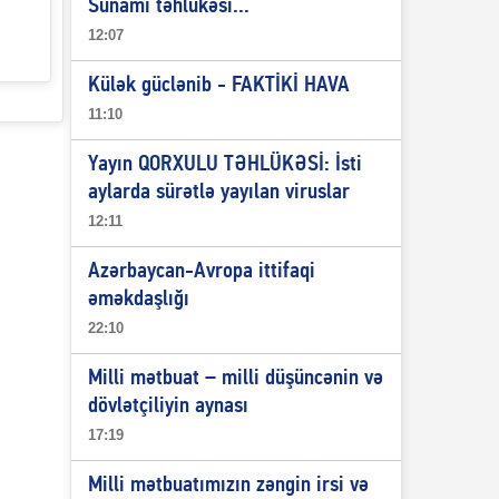
Sunami təhlükəsi...
12:07
Külək güclənib - FAKTİKİ HAVA
11:10
Yayın QORXULU TƏHLÜKƏSİ: İsti
aylarda sürətlə yayılan viruslar
12:11
Azərbaycan-Avropa ittifaqi
əməkdaşlığı
22:10
Milli mətbuat – milli düşüncənin və
dövlətçiliyin aynası
17:19
Milli mətbuatımızın zəngin irsi və