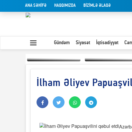
ANA SƏHİFƏ
HAQQIMIZDA
BİZİMLƏ ƏLAQƏ
Gündəm
Siyasət
İqtisadiyyat
Cəm
İlham Əliyev Papuaşvil
Yaxın Şərqdəki
müharibənin qısa
Olduğu kimi görünən
təhlili
insan
Azərb