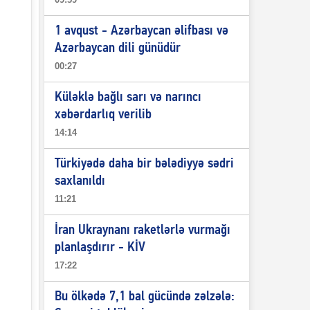
1 avqust - Azərbaycan əlifbası və
Azərbaycan dili günüdür
00:27
Küləklə bağlı sarı və narıncı
xəbərdarlıq verilib
14:14
Türkiyədə daha bir bələdiyyə sədri
saxlanıldı
11:21
İran Ukraynanı raketlərlə vurmağı
planlaşdırır - KİV
17:22
Bu ölkədə 7,1 bal gücündə zəlzələ: