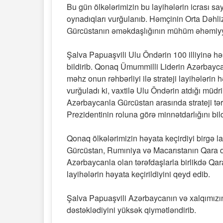
Bu gün ölkələrimizin bu layihələrin icrası s
oynadıqları vurğulanıb. Həmçinin Orta Dəhliz
Gürcüstanın əməkdaşlığının mühüm əhəmiyyə
Şalva Papuaşvili Ulu Öndərin 100 illiyinə həs
bildirib. Qonaq Ümummilli Liderin Azərbaycan
məhz onun rəhbərliyi ilə strateji layihələrin 
vurğuladı ki, vaxtilə Ulu Öndərin atdığı mü
Azərbaycanla Gürcüstan arasında strateji tə
Prezidentinin roluna görə minnətdarlığını bild
Qonaq ölkələrimizin həyata keçirdiyi birgə 
Gürcüstan, Rumıniya və Macarıstanın Qara dəni
Azərbaycanla olan tərəfdaşlarla birlikdə Qara d
layihələrin həyata keçirildiyini qeyd edib.
Şalva Papuaşvili Azərbaycanın və xalqımızın
dəstəklədiyini yüksək qiymətləndirib.