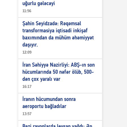
uğurlu gələcəyi
11:56
Şahin Seyidzadə: Rəqəmsal
transformasiya iqtisadi inkişaf
baxımından da mühüm əhəmiyyət
daşıyır.
12:09
İran Səhiyyə Nazirliyi: ABŞ-ın son
hücumlarında 50 nəfər ölüb, 500-
dən çox yaralı var
16:17
İranın hücumundan sonra
aeroportu bağladılar
13:57
Bəzi rayonlarda leysan yağdı: Ən