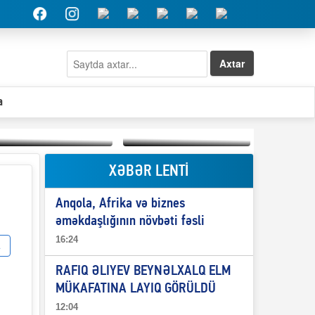
Axtar
a
XƏBƏR LENTİ
Elşad Abdullayevin
erməniləri
Qeyri-səlis məntiq və
maliyyələşdirən oğlu
Anqola, Afrika və biznes
il-nitq” elmimizə
niyə Azərbaycana
ələr verdi?
ekstradisiya olunmur?
əməkdaşlığının növbəti fəsli
16:24
RAFIQ ƏLIYEV BEYNƏLXALQ ELM
MÜKAFATINA LAYIQ GÖRÜLDÜ
12:04