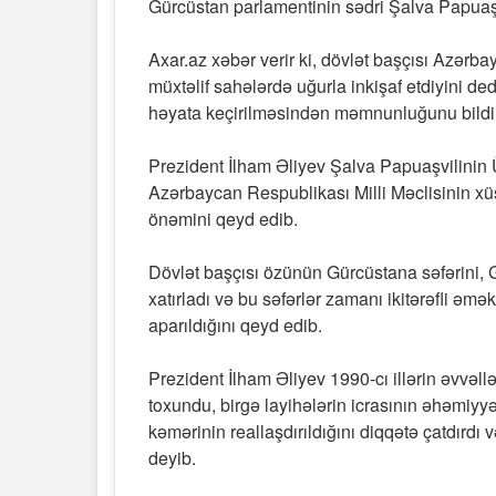
Gürcüstan parlamentinin sədri Şalva Papuaşv
Axar.az xəbər verir ki, dövlət başçısı Azərb
müxtəlif sahələrdə uğurla inkişaf etdiyini d
həyata keçirilməsindən məmnunluğunu bildir
Prezident İlham Əliyev Şalva Papuaşvilinin 
Azərbaycan Respublikası Milli Məclisinin xü
önəmini qeyd edib.
Dövlət başçısı özünün Gürcüstana səfərini,
xatırladı və bu səfərlər zamanı ikitərəfli əmək
aparıldığını qeyd edib.
Prezident İlham Əliyev 1990-cı illərin əvvəl
toxundu, birgə layihələrin icrasının əhəmiyyə
kəmərinin reallaşdırıldığını diqqətə çatdırdı 
deyib.