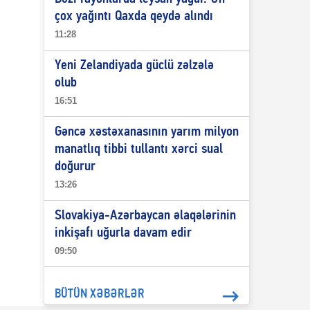
çox yağıntı Qaxda qeydə alındı
11:28
Yeni Zelandiyada güclü zəlzələ
olub
16:51
Gəncə xəstəxanasının yarım milyon
manatlıq tibbi tullantı xərci sual
doğurur
13:26
Slovakiya-Azərbaycan əlaqələrinin
inkişafı uğurla davam edir
09:50
BÜTÜN XƏBƏRLƏR